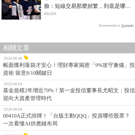
臉：短線交易那麼頻繁，到底是哪裡
穩健？
觀點新聞
Recommended by
相關文章
2026.08.06
帳面獲利落袋才安心！理財專家揭密「9%攻守兼備」投
資術 留意8/10關鍵日
2026.08.04
基金規模2年增近70%！第一金投信董事長尤昭文：投信
迎向大資產管理時代
2026.08.04
00410A正式掛牌！「台版主動QQQ」投資哪些股票？
一次看懂AI供應鏈布局