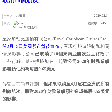
取消18個航次
2020.02.14
賴宏昌
撰文者
瀏覽數：
24508
來源
MoneyDJ 理財網
皇家加勒比遊輪有限公司(Royal Caribbean Cruises Ltd.)
於2月13日美國股市盤後宣布
，受現行旅遊限制和相關
情況影響，公司
已取消了18個東南亞航次
並且修改了
一些行程。這些措施加在一起
對公司2020年財務業績
影響預估約為每股0.65美元
。
儘管目前尚無計劃，
但如果取消至4月底在亞洲的所有
剩餘航次、將對2020年財務業績額外造成每股0.55美元
的影響
。