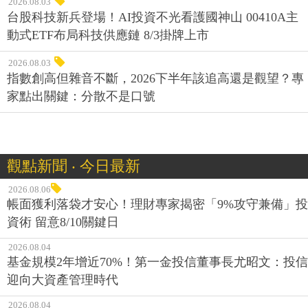
2026.08.03
台股科技新兵登場！AI投資不光看護國神山 00410A主
動式ETF布局科技供應鏈 8/3掛牌上市
2026.08.03
指數創高但雜音不斷，2026下半年該追高還是觀望？專
家點出關鍵：分散不是口號
觀點新聞 ‧ 今日最新
2026.08.06
帳面獲利落袋才安心！理財專家揭密「9%攻守兼備」投
資術 留意8/10關鍵日
2026.08.04
基金規模2年增近70%！第一金投信董事長尤昭文：投信
迎向大資產管理時代
2026.08.04