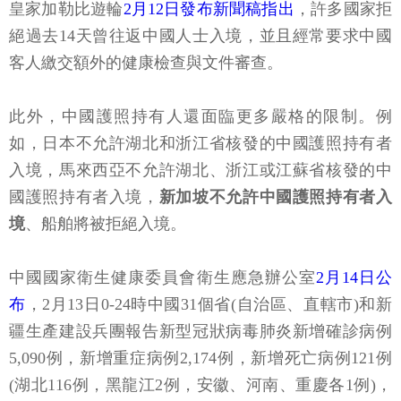
皇家加勒比遊輪
2月12日發布新聞稿指出
，許多國家拒
絕過去14天曾往返中國人士入境，並且經常要求中國
客人繳交額外的健康檢查與文件審查。
此外，中國護照持有人還面臨更多嚴格的限制。例
如，日本不允許湖北和浙江省核發的中國護照持有者
入境，馬來西亞不允許湖北、浙江或江蘇省核發的中
國護照持有者入境，
新加坡不允許中國護照持有者入
境
、船舶將被拒絕入境。
中國國家衛生健康委員會衛生應急辦公室
2月14日公
布
，2月13日0-24時中國31個省(自治區、直轄市)和新
疆生產建設兵團報告新型冠狀病毒肺炎新增確診病例
5,090例，新增重症病例2,174例，新增死亡病例121例
(湖北116例，黑龍江2例，安徽、河南、重慶各1例)，