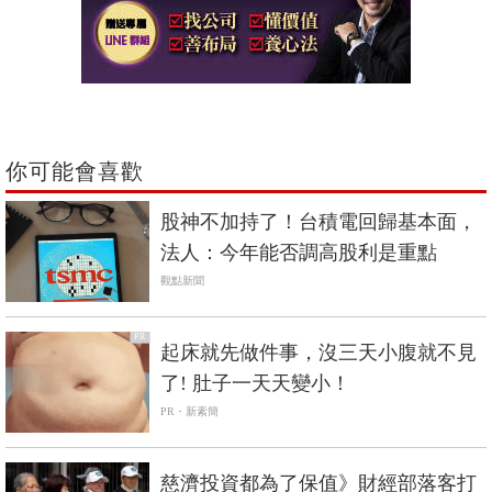
你可能會喜歡
股神不加持了！台積電回歸基本面，
法人：今年能否調高股利是重點
觀點新聞
PR
起床就先做件事，沒三天小腹就不見
了! 肚子一天天變小！
PR・新素簡
慈濟投資都為了保值》財經部落客打