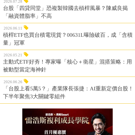
2026.07.28
台股「四貸同堂」恐複製韓國去槓桿風暴？陳威良揭
「融資體脂率」不高
2026.06.11
槓桿ETF也買台積電現貨？00631L曝險破百，成「含積
量」冠軍
2026.05.21
主動式ETF好夯！專家曝「核心＋衛星」混搭策略：用
被動型當定海神針
2026.06.26
「台股上看5萬5？」產業隊長張捷：AI重新定價台股！
下半年聚焦3大關鍵零組件