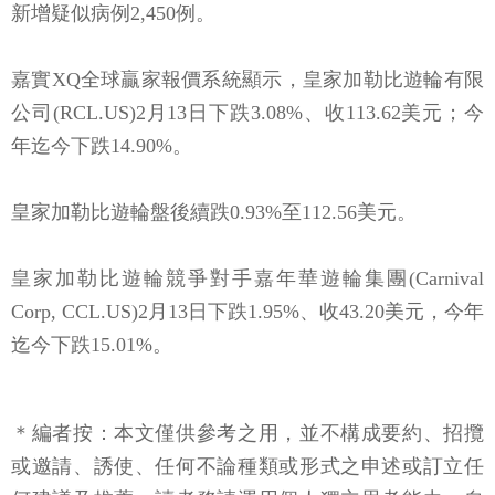
新增疑似病例2,450例。
嘉實XQ全球贏家報價系統顯示，皇家加勒比遊輪有限
公司(RCL.US)2月13日下跌3.08%、收113.62美元；今
年迄今下跌14.90%。
皇家加勒比遊輪盤後續跌0.93%至112.56美元。
皇家加勒比遊輪競爭對手嘉年華遊輪集團(Carnival
Corp, CCL.US)2月13日下跌1.95%、收43.20美元，今年
迄今下跌15.01%。
＊編者按：本文僅供參考之用，並不構成要約、招攬
或邀請、誘使、任何不論種類或形式之申述或訂立任