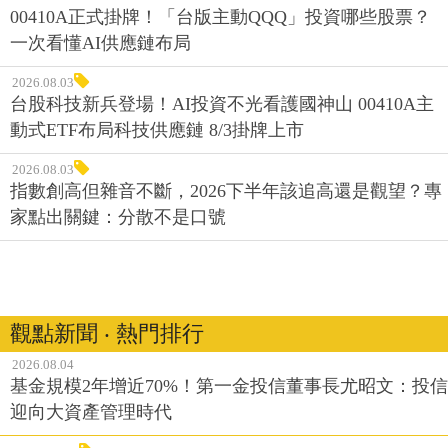
00410A正式掛牌！「台版主動QQQ」投資哪些股票？
一次看懂AI供應鏈布局
2026.08.03
台股科技新兵登場！AI投資不光看護國神山 00410A主
動式ETF布局科技供應鏈 8/3掛牌上市
2026.08.03
指數創高但雜音不斷，2026下半年該追高還是觀望？專
家點出關鍵：分散不是口號
觀點新聞 ‧ 熱門排行
2026.08.04
基金規模2年增近70%！第一金投信董事長尤昭文：投信
迎向大資產管理時代