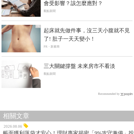
會受影響？該怎麼應對？
觀點新聞
PR
起床就先做件事，沒三天小腹就不見
了! 肚子一天天變小！
PR・新素簡
三大關鍵撐盤 未來房市不看淡
觀點新聞
Recommended by
相關文章
2026.08.06
帳面獲利落袋才安心！理財專家揭密「9%攻守兼備」投