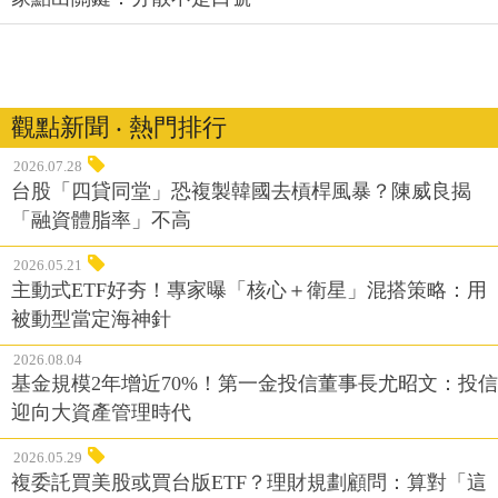
觀點新聞 ‧ 熱門排行
2026.07.28
台股「四貸同堂」恐複製韓國去槓桿風暴？陳威良揭
「融資體脂率」不高
2026.05.21
主動式ETF好夯！專家曝「核心＋衛星」混搭策略：用
被動型當定海神針
2026.08.04
基金規模2年增近70%！第一金投信董事長尤昭文：投信
迎向大資產管理時代
2026.05.29
複委託買美股或買台版ETF？理財規劃顧問：算對「這