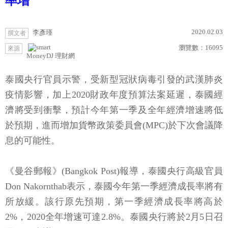
率增
2020.02.03
李彥瑾
撰文者
瀏覽數：
16095
來源
MoneyDJ 理財網
泰國央行官員示警，受新型冠狀病毒引發的武漢肺炎
疫情影響，加上2020財政年度預算法案延遲，泰國經
濟將受到衝擊，預計今年第一季及全年經濟增速將低
於預期，進而增加貨幣政策委員會(MPC)於下次會議降
息的可能性。
《曼谷郵報》(Bangkok Post)報導，泰國央行高級官員
Don Nakornthab表示，泰國今年第一季經濟成長率將有
所放緩。該行原先預期，第一季經濟成長率將高於
2%，2020全年增速可達2.8%。泰國央行將於2月5日召