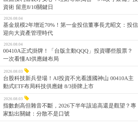
資術 留意8/10關鍵日
2026.08.04
基金規模2年增近70%！第一金投信董事長尤昭文：投信
迎向大資產管理時代
2026.08.04
00410A正式掛牌！「台版主動QQQ」投資哪些股票？
一次看懂AI供應鏈布局
2026.08.03
台股科技新兵登場！AI投資不光看護國神山 00410A主
動式ETF布局科技供應鏈 8/3掛牌上市
2026.08.03
指數創高但雜音不斷，2026下半年該追高還是觀望？專
家點出關鍵：分散不是口號