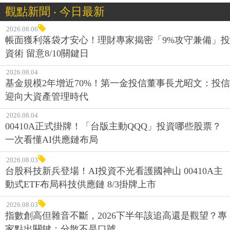
觀點新聞 ‧ 今日最新
2026.08.06
帳面獲利落袋才安心！理財專家揭密「9%攻守兼備」投
資術 留意8/10關鍵日
2026.08.04
基金規模2年增近70%！第一金投信董事長尤昭文：投信
迎向大資產管理時代
2026.08.04
00410A正式掛牌！「台版主動QQQ」投資哪些股票？
一次看懂AI供應鏈布局
2026.08.03
台股科技新兵登場！AI投資不光看護國神山 00410A主
動式ETF布局科技供應鏈 8/3掛牌上市
2026.08.03
指數創高但雜音不斷，2026下半年該追高還是觀望？專
家點出關鍵：分散不是口號