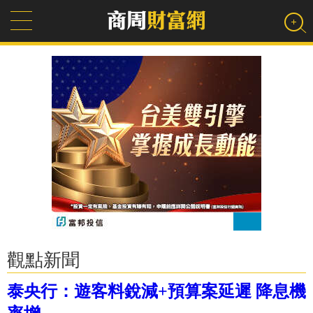
觀點新聞
泰央行：遊客料銳減+預算案延遲 降息機