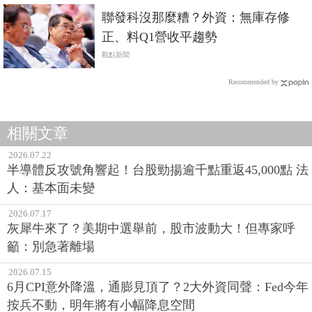
聯發科沒那麼糟？外資：無庫存修
正、料Q1營收平趨勢
觀點新聞
Recommended by
相關文章
2026.07.22
半導體反攻號角響起！台股勁揚逾千點重返45,000點 法
人：基本面未變
2026.07.17
灰犀牛來了？美期中選舉前，股市波動大！但專家呼
籲：別急著離場
2026.07.15
6月CPI意外降溫，通膨見頂了？2大外資同聲：Fed今年
按兵不動，明年將有小幅降息空間