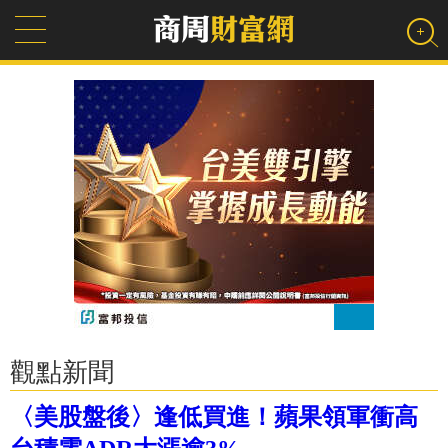
觀點新聞
〈美股盤後〉逢低買進！蘋果領軍衝高