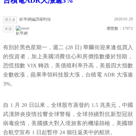
台積電ADR大漲逾3%
2020.01.29
鉅亨網編譯羅昀玫
撰文者
瀏覽數：
17972
來源
鉅亨網
有別於黑色星期一，週二 (28 日) 華爾街迎來逢低買入
的投資者，加上美國消費信心和房價指數優於預期，
恐慌指數 VIX 轉跌，美債殖利率升高，美股四大指數
全數收漲，蘋果率領科技股大漲，台積電 ADR 大漲逾
3%。
自 1 月 20 日以來，全球股市蒸發約 1.5 兆美元，中國
武漢肺炎疫情拉響全球警報，全球持續對抗新型冠狀
病毒疫情，美國擴大對入境旅客的機場篩檢，美國聯
合航空宣布 1 日起暫停 24 個往返美中的航班。