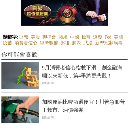
關鍵字:
財報
美股
聯準會
蘋果
中國
標普
道瓊
Fed
美國
疫苗
消費者信心
經濟數據
盤後
肺炎
武漢
新型冠狀病毒
你可能會喜歡
9月消費者信心指數下滑，創金融海
嘯以來新低，第4季將更悲觀！
觀點新聞
加國原油比啤酒還便宜！川普急叩普
丁救市、油價強彈
觀點新聞