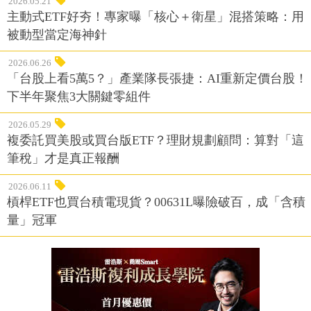
2026.05.21
主動式ETF好夯！專家曝「核心＋衛星」混搭策略：用
被動型當定海神針
2026.06.26
「台股上看5萬5？」產業隊長張捷：AI重新定價台股！
下半年聚焦3大關鍵零組件
2026.05.29
複委託買美股或買台版ETF？理財規劃顧問：算對「這
筆稅」才是真正報酬
2026.06.11
槓桿ETF也買台積電現貨？00631L曝險破百，成「含積
量」冠軍