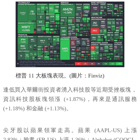
標普 11 大板塊表現。(圖片：Finviz)
逢低買入華爾街投資者湧入科技股等近期受挫板塊，
資訊科技股板塊領漲 (+1.87%)，再來是通訊服務
(+1.18%) 和金融 (+1.13%)。
尖牙股以蘋果領軍走高。蘋果 (AAPL-US) 上漲
2.83%；臉書 (FB-US) 上漲 1.36%；Alphabet (GOOGL-