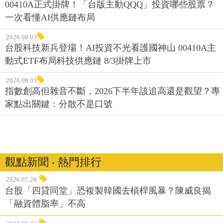
00410A正式掛牌！「台版主動QQQ」投資哪些股票？
一次看懂AI供應鏈布局
2026.08.03
台股科技新兵登場！AI投資不光看護國神山 00410A主
動式ETF布局科技供應鏈 8/3掛牌上市
2026.08.03
指數創高但雜音不斷，2026下半年該追高還是觀望？專
家點出關鍵：分散不是口號
觀點新聞 ‧ 熱門排行
2026.07.28
台股「四貸同堂」恐複製韓國去槓桿風暴？陳威良揭
「融資體脂率」不高