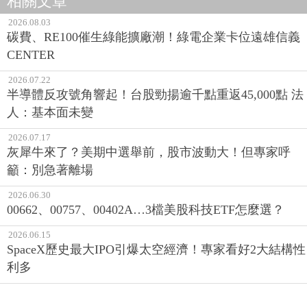
相關文章
2026.08.03
碳費、RE100催生綠能擴廠潮！綠電企業卡位遠雄信義
CENTER
2026.07.22
半導體反攻號角響起！台股勁揚逾千點重返45,000點 法
人：基本面未變
2026.07.17
灰犀牛來了？美期中選舉前，股市波動大！但專家呼
籲：別急著離場
2026.06.30
00662、00757、00402A…3檔美股科技ETF怎麼選？
2026.06.15
SpaceX歷史最大IPO引爆太空經濟！專家看好2大結構性
利多