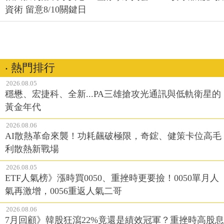
資術 留意8/10關鍵日
‧ 熱門排行
2026.08.05
穩懋、宏捷科、全新...PA三雄搶攻光通訊與低軌衛星的
黃金年代
2026.08.06
AI散熱革命來襲！功耗飆破極限，奇鋐、健策卡位高毛
利散熱新戰場
2026.08.05
ETF人氣榜》漲時買0050、重挫時更要撿！0050單月人
氣再激增，0056重返人氣二哥
2026.08.06
7月回顧》韓股狂瀉22%竟還是績效冠軍？重挫時高股息