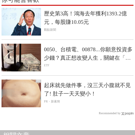
歷史第3高！鴻海去年獲利1393.2億
元，每股賺10.05元
觀點新聞
0050、台積電、00878...你願意投資多
少錢？真正想改變人生，關鍵在「數
大」
ETF
PR
起床就先做件事，沒三天小腹就不見
了! 肚子一天天變小！
PR・新素簡
Recommended by