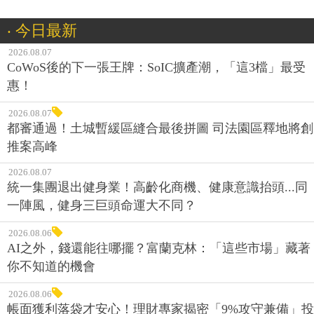
‧ 今日最新
2026.08.07
CoWoS後的下一張王牌：SoIC擴產潮，「這3檔」最受
惠！
2026.08.07
都審通過！土城暫緩區縫合最後拼圖 司法園區釋地將創
推案高峰
2026.08.07
統一集團退出健身業！高齡化商機、健康意識抬頭...同
一陣風，健身三巨頭命運大不同？
2026.08.06
AI之外，錢還能往哪擺？富蘭克林：「這些市場」藏著
你不知道的機會
2026.08.06
帳面獲利落袋才安心！理財專家揭密「9%攻守兼備」投