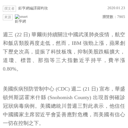
2020.01.23
鉅亨網編譯羅昀玫
撰文者
瀏覽數：
7905
來源
鉅亨網
週三 (22 日) 華爾街持續關注中國武漢肺炎疫情，航空
和飯店類股再度走低，然而，IBM 強勁上漲，蘋果創
下歷史次高，提振了科技板塊，抑制美股跌幅擴大，
道瓊、標普、那指等三大指數近乎持平，費半漲
0.80%。
美國疾病預防管制中心 (CDC) 週二 (21 日) 宣布，華盛
頓州斯諾霍米什縣 (Snohomish County) 出現首例確診
冠狀病毒病例。美國總統川普週三對此表示，他信任
中國國家主席習近平會妥善應對危機，而美國有信心
一切在控制之下。