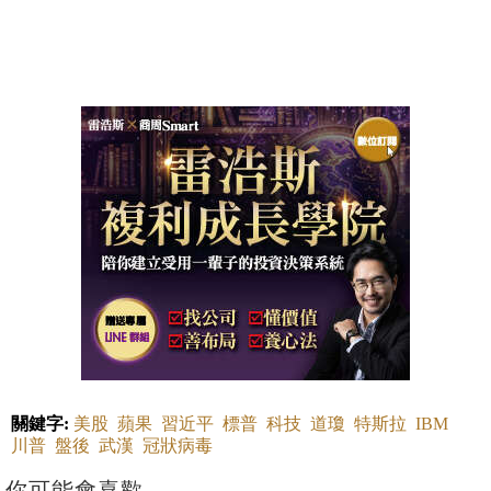
關鍵字:
美股
蘋果
習近平
標普
科技
道瓊
特斯拉
IBM
川普
盤後
武漢
冠狀病毒
你可能會喜歡