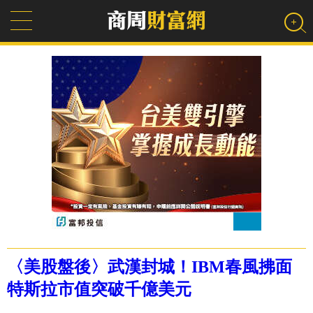
〈美股盤後〉武漢封城！IBM春風拂面
特斯拉市值突破千億美元