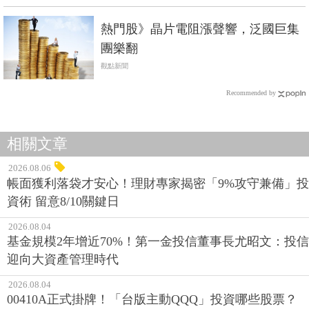
熱門股》晶片電阻漲聲響，泛國巨集
團樂翻
觀點新聞
Recommended by
相關文章
2026.08.06
帳面獲利落袋才安心！理財專家揭密「9%攻守兼備」投
資術 留意8/10關鍵日
2026.08.04
基金規模2年增近70%！第一金投信董事長尤昭文：投信
迎向大資產管理時代
2026.08.04
00410A正式掛牌！「台版主動QQQ」投資哪些股票？