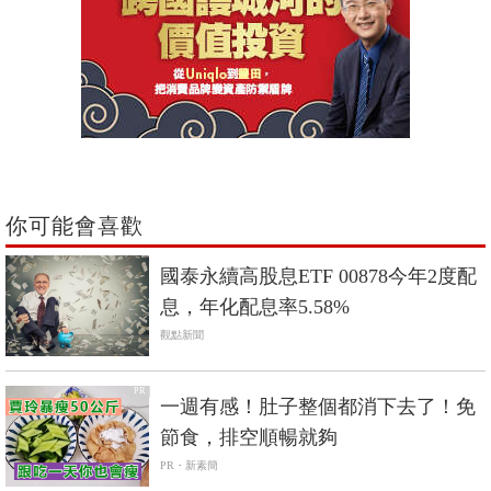
你可能會喜歡
國泰永續高股息ETF 00878今年2度配
息，年化配息率5.58%
觀點新聞
PR
一週有感！肚子整個都消下去了！免
節食，排空順暢就夠
PR・新素簡