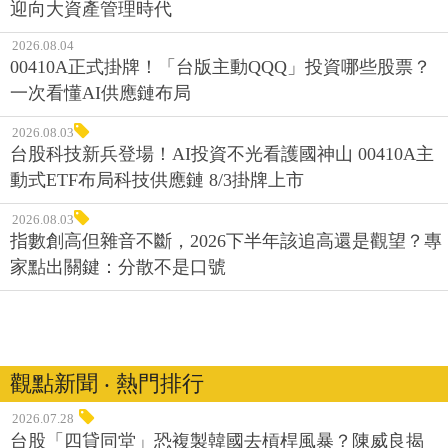
迎向大資產管理時代
2026.08.04
00410A正式掛牌！「台版主動QQQ」投資哪些股票？
一次看懂AI供應鏈布局
2026.08.03
台股科技新兵登場！AI投資不光看護國神山 00410A主
動式ETF布局科技供應鏈 8/3掛牌上市
2026.08.03
指數創高但雜音不斷，2026下半年該追高還是觀望？專
家點出關鍵：分散不是口號
觀點新聞 ‧ 熱門排行
2026.07.28
台股「四貸同堂」恐複製韓國去槓桿風暴？陳威良揭