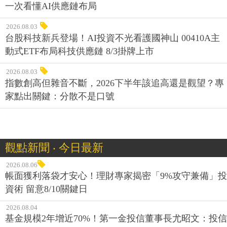
一次看懂AI供應鏈布局
2026.08.03
台股科技新兵登場！AI投資不光看護國神山 00410A主
動式ETF布局科技供應鏈 8/3掛牌上市
2026.08.03
指數創高但雜音不斷，2026下半年該追高還是觀望？專
家點出關鍵：分散不是口號
觀點新聞 ‧ 今日最新
2026.08.06
帳面獲利落袋才安心！理財專家揭密「9%攻守兼備」投
資術 留意8/10關鍵日
2026.08.04
基金規模2年增近70%！第一金投信董事長尤昭文：投信