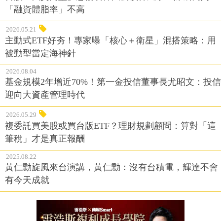
「融資體脂率」不高
2026.05.21
主動式ETF好夯！專家曝「核心＋衛星」混搭策略：用
被動型當定海神針
2026.08.04
基金規模2年增近70%！第一金投信董事長尤昭文：投信
迎向大資產管理時代
2026.05.29
複委託買美股或買台版ETF？理財規劃顧問：算對「這
筆稅」才是真正報酬
2025.08.22
黃仁勳旋風來台演講，黃仁勳：沒有台積電，輝達不會
有今天成就