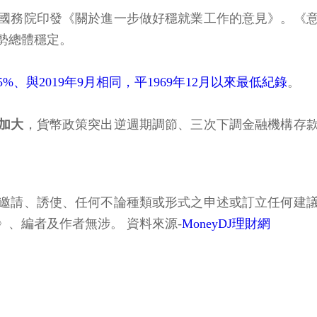
國務院印發《關於進一步做好穩就業工作的意見》。《
勢總體穩定。
.5%、與2019年9月相同，平1969年12月以來最低紀錄
。
加大
，貨幣政策突出逆週期調節、三次下調金融機構存
邀請、誘使、任何不論種類或形式之申述或訂立任何建
、編者及作者無涉。 資料來源-
MoneyDJ理財網