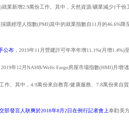
ducing)就業新增2.9萬份工作。其中，天然資源/礦業減少1千
採購經理人指數(PMI)當中的就業指數自11月的46.6%降至4
手公布
，2019年11月營建許可年率年增11.1%(月增1.4%)至
2019年12月NAHB/Wells Fargo房屋市場指數(HMI)
3萬份工作。其中，4.9萬份來自教育/健康服務、7.8萬份來
交部發言人耿爽於2018年8月2日在例行記者會上
奉勸美