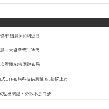
術 留意8/10關鍵日
信迎向大資產管理時代
一次看懂AI供應鏈布局
式ETF布局科技供應鏈 8/3掛牌上市
專家點出關鍵：分散不是口號