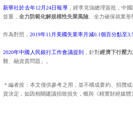
新華社於去年12月24日報導
，經李克強總理簽批，中國
並重，
全力防範化解規模性失業風險
、全力確保就業形
作為對照，
2019年11月美國失業率月減0.1個百分點至3
2020年中國人民銀行工作會議提到
，針對
經濟下行壓力
難、融資貴問題」。
＊編者按：本文僅供參考之用，並不構成要約、招攬或
資決定，如因相關建議招致損失，概與《精實財經媒體》