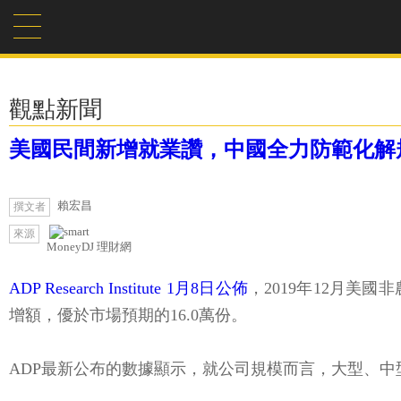
觀點新聞
美國民間新增就業讚，中國全力防範化解
賴宏昌
撰文者
來源
MoneyDJ 理財網
ADP Research Institute 1月8日公佈
，2019年12月美國
增額，優於市場預期的16.0萬份。
ADP最新公布的數據顯示，就公司規模而言，大型、中型、