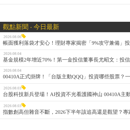
觀點新聞 ‧ 今日最新
2026.08.06
帳面獲利落袋才安心！理財專家揭密「9%攻守兼備」投資
2026.08.04
基金規模2年增近70%！第一金投信董事長尤昭文：投
2026.08.04
00410A正式掛牌！「台版主動QQQ」投資哪些股票？
2026.08.03
台股科技新兵登場！AI投資不光看護國神山 00410A主動
2026.08.03
指數創高但雜音不斷，2026下半年該追高還是觀望？