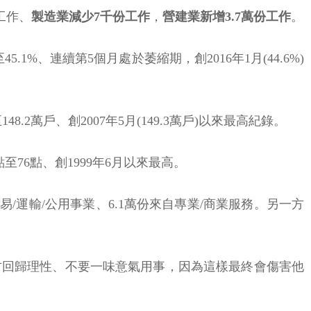
份工作、
製造業減少7千份工作
，
營建業新增3.7萬份工作
。
5.1%、連續第5個月處於萎縮期，創2016年1月(44.6%)
148.2萬戶、創2007年5月(149.3萬戶)以來最高紀錄。
月增5點至76點、創1999年6月以來最高。
自貿易/運輸/公用事業、6.1萬份來自專業/商業服務。另一方
方回歸理性、不要一味意氣用事，因為這樣最終會傷害他