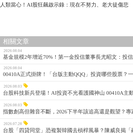
人類當心！AI股狂飆啟示錄：現在不努力、老大徒傷悲
相關文章
2026.08.04
基金規模2年增近70%！第一金投信董事長尤昭文：投
2026.08.04
00410A正式掛牌！「台版主動QQQ」投資哪些股票？
2026.08.03
台股科技新兵登場！AI投資不光看護國神山 00410A主動
2026.08.03
指數創高但雜音不斷，2026下半年該追高還是觀望？
2026.07.28
台股「四貸同堂」恐複製韓國去槓桿風暴？陳威良揭「