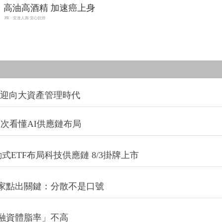
高油高酒精 加速癌上身
PR・安達人壽 安心抗癌
信迎向大資產管理時代
一次看懂AI供應鏈布局
式ETF布局科技供應鏈 8/3掛牌上市
專家點出關鍵：分散不是口號
融資體脂率」不高