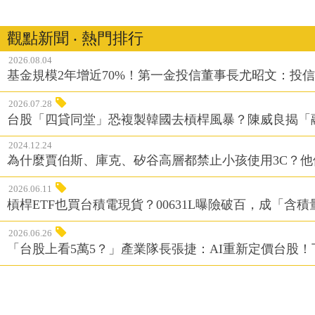
觀點新聞 ‧ 熱門排行
2026.08.04
基金規模2年增近70%！第一金投信董事長尤昭文：投
2026.07.28
台股「四貸同堂」恐複製韓國去槓桿風暴？陳威良揭「
2024.12.24
為什麼賈伯斯、庫克、矽谷高層都禁止小孩使用3C？
2026.06.11
槓桿ETF也買台積電現貨？00631L曝險破百，成「含
2026.06.26
「台股上看5萬5？」產業隊長張捷：AI重新定價台股！