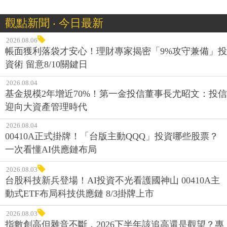
觀點新聞 ‧ 今日最新
2026.08.06
帳面獲利落袋才安心！理財專家揭密「9%攻守兼備」投
資術 留意8/10關鍵日
2026.08.04
基金規模2年增近70%！第一金投信董事長尤昭文：投信
迎向大資產管理時代
2026.08.04
00410A正式掛牌！「台版主動QQQ」投資哪些股票？
一次看懂AI供應鏈布局
2026.08.03
台股科技新兵登場！AI投資不光看護國神山 00410A主
動式ETF布局科技供應鏈 8/3掛牌上市
2026.08.03
指數創高但雜音不斷，2026下半年該追高還是觀望？專