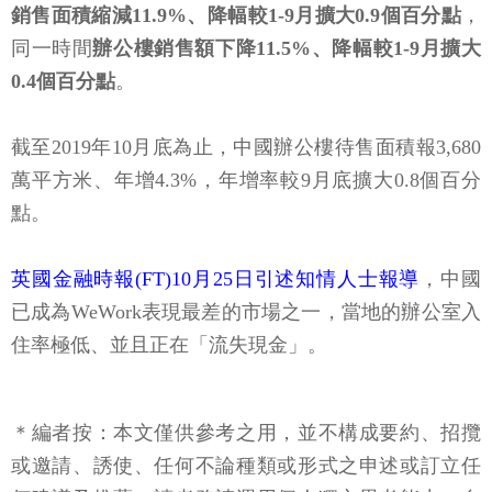
銷售面積縮減11.9%、降幅較1-9月擴大0.9個百分點
，
同一時間
辦公樓銷售額下降11.5%、降幅較1-9月擴大
0.4個百分點
。
截至2019年10月底為止，中國辦公樓待售面積報3,680
萬平方米、年增4.3%，年增率較9月底擴大0.8個百分
點。
英國金融時報(FT)10月25日引述知情人士報導
，中國
已成為WeWork表現最差的市場之一，當地的辦公室入
住率極低、並且正在「流失現金」。
＊編者按：本文僅供參考之用，並不構成要約、招攬
或邀請、誘使、任何不論種類或形式之申述或訂立任