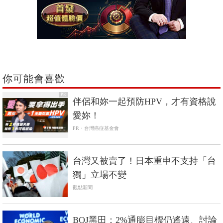
你可能會喜歡
PR
伴侶和妳一起預防HPV，才有資格說
愛妳！
PR・台灣癌症基金會
台灣又被賣了！日本重申不支持「台
獨」立場不變
觀點新聞
BOJ黑田：2%通膨目標仍遙遠、討論