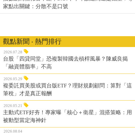
家點出關鍵：分散不是口號
觀點新聞 ‧ 熱門排行
2026.07.28
台股「四貸同堂」恐複製韓國去槓桿風暴？陳威良揭
「融資體脂率」不高
2026.05.29
複委託買美股或買台版ETF？理財規劃顧問：算對「這
筆稅」才是真正報酬
2026.05.21
主動式ETF好夯！專家曝「核心＋衛星」混搭策略：用
被動型當定海神針
2026.08.04