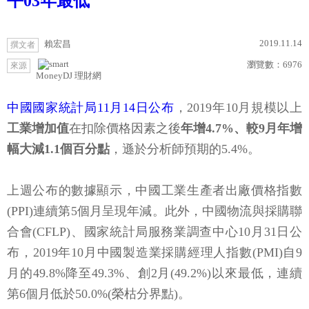
平03年最低
2019.11.14
賴宏昌
撰文者
瀏覽數：
6976
來源
MoneyDJ 理財網
中國國家統計局11月14日公布
，2019年10月規模以上
工業增加值
在扣除價格因素之後
年增4.7%、較9月年增
幅大減1.1個百分點
，遜於分析師預期的5.4%。
上週公布的數據顯示，中國工業生產者出廠價格指數
(PPI)連續第5個月呈現年減。此外，中國物流與採購聯
合會(CFLP)、國家統計局服務業調查中心10月31日公
布，2019年10月中國製造業採購經理人指數(PMI)自9
月的49.8%降至49.3%、創2月(49.2%)以來最低，連續
第6個月低於50.0%(榮枯分界點)。