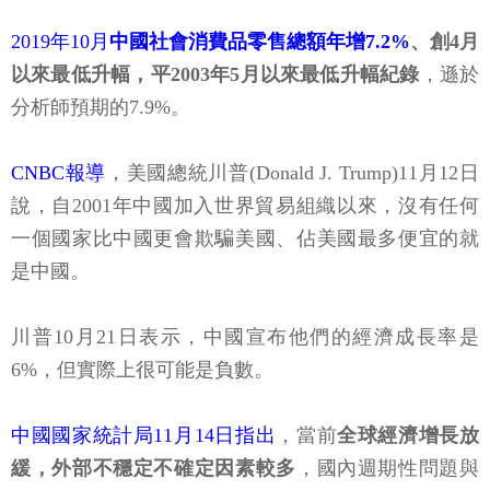
2019年10月
中國社會消費品零售總額年增7.2%
、創4月
以來最低升幅，平2003年5月以來最低升幅紀錄
，遜於
分析師預期的7.9%。
CNBC報導
，美國總統川普(Donald J. Trump)11月12日
說，自2001年中國加入世界貿易組織以來，沒有任何
一個國家比中國更會欺騙美國、佔美國最多便宜的就
是中國。
川普10月21日表示，中國宣布他們的經濟成長率是
6%，但實際上很可能是負數。
中國國家統計局11月14日指出
，當前
全球經濟增長放
緩，外部不穩定不確定因素較多
，國內週期性問題與