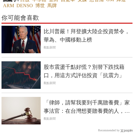
ARM
DENSO
博世
馬牌
你可能會喜歡
比川普嚴！拜登擴大陸企投資禁令，
華為、中國移動上榜
觀點新聞
股市震盪千點好慌？別替下跌找藉
口，用這方式評估投資「抗震力」
觀點新聞
「律師，請幫我要到千萬贍養費」家
事法官：在台灣想要贍養費的人，走
完法院10個有9個會失望
觀點新聞
Recommended by