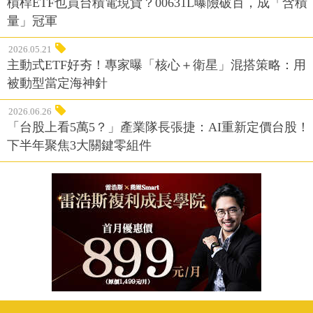
槓桿ETF也買台積電現貨？00631L曝險破百，成「含積
量」冠軍
2026.05.21
主動式ETF好夯！專家曝「核心＋衛星」混搭策略：用
被動型當定海神針
2026.06.26
「台股上看5萬5？」產業隊長張捷：AI重新定價台股！
下半年聚焦3大關鍵零組件