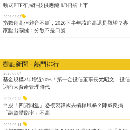
動式ETF布局科技供應鏈 8/3掛牌上市
2026.08.03
指數創高但雜音不斷，2026下半年該追高還是觀望？專
家點出關鍵：分散不是口號
觀點新聞 ‧ 熱門排行
2026.08.04
基金規模2年增近70%！第一金投信董事長尤昭文：投信
迎向大資產管理時代
2026.07.28
台股「四貸同堂」恐複製韓國去槓桿風暴？陳威良揭
「融資體脂率」不高
2026.06.11