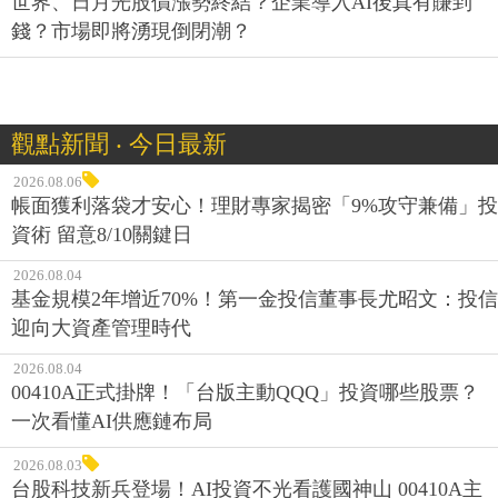
世界、日月光股價漲勢終結？企業導入AI後真有賺到
錢？市場即將湧現倒閉潮？
觀點新聞 ‧ 今日最新
2026.08.06
帳面獲利落袋才安心！理財專家揭密「9%攻守兼備」投
資術 留意8/10關鍵日
2026.08.04
基金規模2年增近70%！第一金投信董事長尤昭文：投信
迎向大資產管理時代
2026.08.04
00410A正式掛牌！「台版主動QQQ」投資哪些股票？
一次看懂AI供應鏈布局
2026.08.03
台股科技新兵登場！AI投資不光看護國神山 00410A主