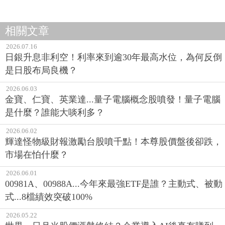
相關文章
2026.07.16
日銀升息非利空！利率來到逾30年最高水位，為何反倒
是日股布局良機？
2026.06.03
金寶、仁寶、英業達...量子電腦概念股噴發！量子電腦
是什麼？誰能大啖利多？
2026.06.02
輝達怪物級財報激勵台股噴千點！本尊股價盤後卻跌，
市場在怕什麼？
2026.06.01
00981A、00988A...今年來最強ETF是誰？主動式、被動
式...8檔績效突破100%
2026.05.22