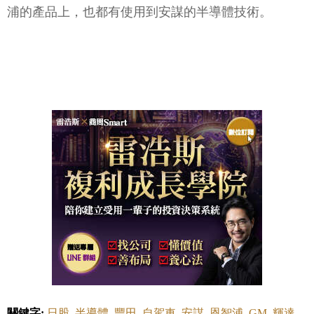
浦的產品上，也都有使用到安謀的半導體技術。
關鍵字:
日股
半導體
豐田
自駕車
安謀
恩智浦
GM
輝達