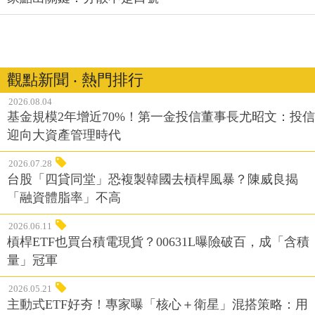
觀點新聞 ‧ 熱門排行
2026.08.04
基金規模2年增近70%！第一金投信董事長尤昭文：投信
迎向大資產管理時代
2026.07.28
台股「四貸同堂」恐複製韓國去槓桿風暴？陳威良揭
「融資體脂率」不高
2026.06.11
槓桿ETF也買台積電現貨？00631L曝險破百，成「含積
量」冠軍
2026.05.21
主動式ETF好夯！專家曝「核心＋衛星」混搭策略：用