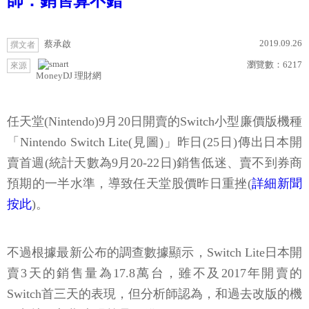
師：銷售算不錯
2019.09.26
蔡承啟
撰文者
瀏覽數：
6217
來源
MoneyDJ 理財網
任天堂(Nintendo)9月20日開賣的Switch小型廉價版機種
「Nintendo Switch Lite(見圖)」昨日(25日)傳出日本開
賣首週(統計天數為9月20-22日)銷售低迷、賣不到券商
預期的一半水準，導致任天堂股價昨日重挫(
詳細新聞
按此
)。
不過根據最新公布的調查數據顯示，Switch Lite日本開
賣3天的銷售量為17.8萬台，雖不及2017年開賣的
Switch首三天的表現，但分析師認為，和過去改版的機