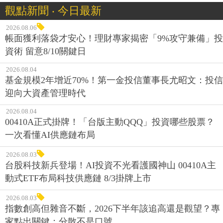
觀點新聞 ‧ 今日最新
2026.08.06
帳面獲利落袋才安心！理財專家揭密「9%攻守兼備」投
資術 留意8/10關鍵日
2026.08.04
基金規模2年增近70%！第一金投信董事長尤昭文：投信
迎向大資產管理時代
2026.08.04
00410A正式掛牌！「台版主動QQQ」投資哪些股票？
一次看懂AI供應鏈布局
2026.08.03
台股科技新兵登場！AI投資不光看護國神山 00410A主
動式ETF布局科技供應鏈 8/3掛牌上市
2026.08.03
指數創高但雜音不斷，2026下半年該追高還是觀望？專
家點出關鍵：分散不是口號