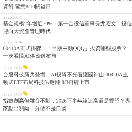
資術 留意8/10關鍵日
2026.08.04
基金規模2年增近70%！第一金投信董事長尤昭文：投信
迎向大資產管理時代
2026.08.04
00410A正式掛牌！「台版主動QQQ」投資哪些股票？
一次看懂AI供應鏈布局
2026.08.03
台股科技新兵登場！AI投資不光看護國神山 00410A主
動式ETF布局科技供應鏈 8/3掛牌上市
2026.08.03
指數創高但雜音不斷，2026下半年該追高還是觀望？專
家點出關鍵：分散不是口號