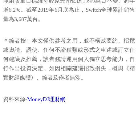
球銷售量目標維持於原先預估的1,800萬台不變、將年
增6.2%。截至2019年6月底為止，Switch全球累計銷售
量為3,687萬台。
＊編者按：本文僅供參考之用，並不構成要約、招攬
或邀請、誘使、任何不論種類或形式之申述或訂立任
何建議及推薦，讀者務請運用個人獨立思考能力，自
行作出投資決定，如因相關建議招致損失，概與《精
實財經媒體》、編者及作者無涉。
資料來源-
MoneyDJ理財網