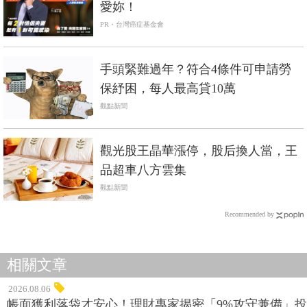
愛妳！
PR・台灣癌症基金會
手頭緊難過年？符合4條件可申請勞
保紓困，每人最高貸10萬
觀點新聞
觀光股王晶華漲停，股后換人當，王
品超車八方雲集
觀點新聞
Recommended by
相關文章
2026.08.06
帳面獲利落袋才安心！理財專家揭密「9%攻守兼備」投