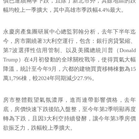
價已連續兩季下跌，且除了新北市外，其餘地區的跌
幅均較上一季擴大，其中高雄市季跌幅4.4%最大。
永慶房產集團研展中心總監郭翰分析，去年下半年迄
今，房市圍繞著3大利空運行，包含：銀行房貸緊縮、
第7波選擇性信用管制、以及美國總統川普（Donald
Trump）在4月初發動的全球關稅戰等，使得買氣大幅
降溫，統計至今年9月，六都的建物買賣移轉棟數為15
萬1,796棟，較2024年同期減少27.9%。
房市整體觀望氣氛濃厚，進而連帶影響價格，去年
底，房價快速下跌後陷入盤整，至今年第2季明顯再度
轉為下跌，且因3大利空持續發酵，讓今年第3季房價
欲振乏力，跌幅較上季擴大。