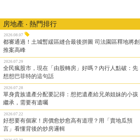
房地產 ‧ 熱門排行
2026.08.07
都審通過！土城暫緩區縫合最後拼圖 司法園區釋地將創
推案高峰
2026.07.29
全民瘋股市，現在「由股轉房」好嗎？內行人點破：先
想想巴菲特的這句話
2026.07.28
單身貴族遺產分配要記得：想把遺產給兄弟姐妹的小孩
繼承，需要有遺囑
2026.07.22
好想要有個家！房價愈炒愈高有道理？用「賣地瓜預
言」看懂背後的炒房邏輯