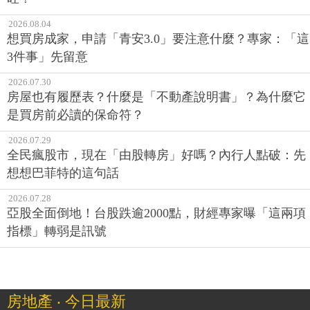
2026.08.04
想買房成家，申請「青安3.0」要注意什麼？專家：「這
3件事」先留意
2026.07.30
房屋也有履歷表？什麼是「不動產說明書」？為什麼它
是買房前必讀的保命符？
2026.07.29
全民瘋股市，現在「由股轉房」好嗎？內行人點破：先
想想巴菲特的這句話
2026.07.28
亞股全面倒地！台股跌逾2000點，財經專家曝「這兩項
指標」轉弱是訊號
房地產 ‧ 今日最新