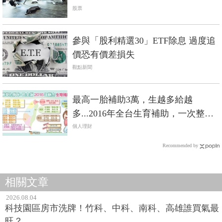
頭命運大不同？
股票
參與「股利精選30」ETF除息 過度追
價恐有價差損失
觀點新聞
最高一胎補助3萬，生越多給越
多...2016年全台生育補助，一次整理
好給你看！
個人理財
Recommended by
相關文章
2026.08.04
科技園區房市洗牌！竹科、中科、南科、高雄誰買氣最
旺？