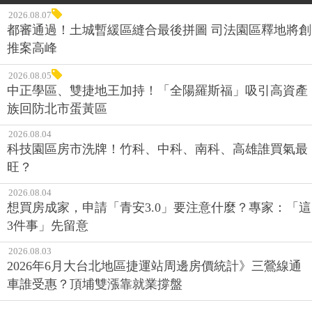
2026.08.07
都審通過！土城暫緩區縫合最後拼圖 司法園區釋地將創
推案高峰
2026.08.05
中正學區、雙捷地王加持！「全陽羅斯福」吸引高資產
族回防北市蛋黃區
2026.08.04
科技園區房市洗牌！竹科、中科、南科、高雄誰買氣最
旺？
2026.08.04
想買房成家，申請「青安3.0」要注意什麼？專家：「這
3件事」先留意
2026.08.03
2026年6月大台北地區捷運站周邊房價統計》三鶯線通
車誰受惠？頂埔雙漲靠就業撐盤