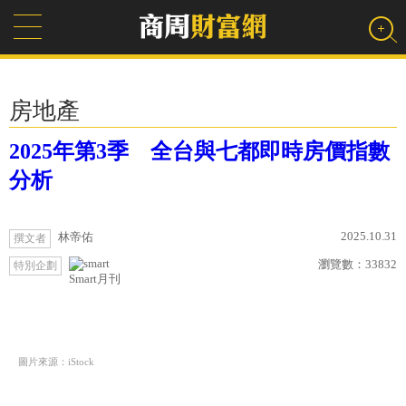
房地產
2025年第3季 全台與七都即時房價指數
分析
2025.10.31
林帝佑
撰文者
瀏覽數：
33832
特別企劃
Smart月刊
圖片來源：iStock