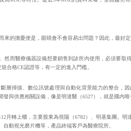
之而來的擔憂便是，眼睛會不會容易出問題？因此，最好
。然而醫療儀器設備想要銷售到診所內使用，必須要取
安規合格CE認證等，有一定的進入門檻。
層掃描、數位訊號處理與自動化背景能力的整合，因此多數設
力開發與供應相關設備，像是明達醫（6527），就是國內
2019年12月轉上櫃，主要股東為視陽（6782）、明基集
、自動視光磨片機等，產品終端客戶為醫療院所。