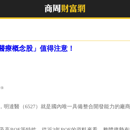
科醫療概念股」值得注意！
影像
，明達醫（6527）就是國內唯一具備整合開發能力的
及高ROE等特性。從近3年ROE的資料來看，整體趨