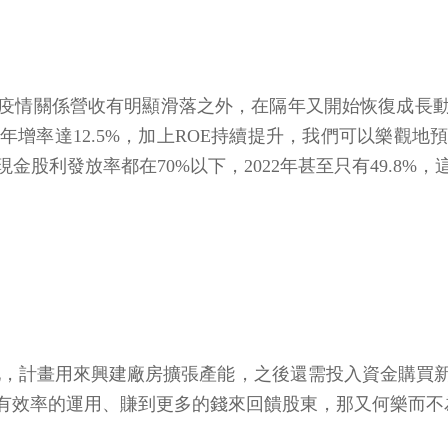
炎疫情關係營收有明顯滑落之外，在隔年又開始恢復成長動
計年增率達12.5%，加上ROE持續提升，我們可以樂
，現金股利發放率都在70%以下，2022年甚至只有49.
坪的土地，計畫用來興建廠房擴張產能，之後還需投入資金購
有效率的運用、賺到更多的錢來回饋股東，那又何樂而不