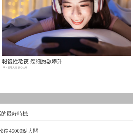
報復性熬夜 癌細胞數攀升
PR・安達人壽 安心抗癌
區的最好時機
復45000點大關