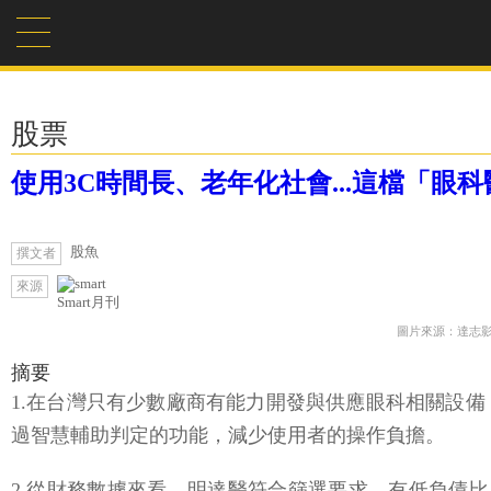
股票
使用3C時間長、老年化社會...這檔「眼
股魚
撰文者
來源
Smart月刊
圖片來源：達志
摘要
1.在台灣只有少數廠商有能力開發與供應眼科相關設備
過智慧輔助判定的功能，減少使用者的操作負擔。
2.從財務數據來看，明達醫符合篩選要求，有低負債比