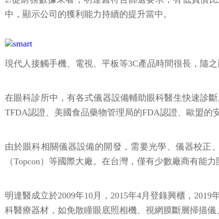
中，顯示公司的獲利能力持續的提升當中。
現代人接觸手機、電視、平板等3C產品時間很長，隨
在眼科診所中，有各式儀器設備輔助眼科醫生快速診斷
TFDA認證、美國食品藥物管理局的FDA認證、歐盟的
由於眼科相關儀器設備的開發，需要光學、儀器校正、斷
（Topcon）等國際大廠。在台灣，僅有少數廠商有能
明達醫成立於2009年10月，2015年4月登錄興櫃，
科醫療器材，如免散瞳眼底照相機、視網膜斷層掃描儀