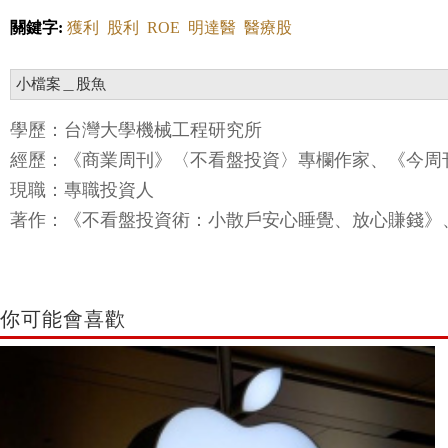
關鍵字:
獲利
股利
ROE
明達醫
醫療股
小檔案＿股魚
學歷：台灣大學機械工程研究所
經歷：《商業周刊》〈不看盤投資〉專欄作家、《今周
現職：專職投資人
著作：《不看盤投資術：小散戶安心睡覺、放心賺錢》
你可能會喜歡