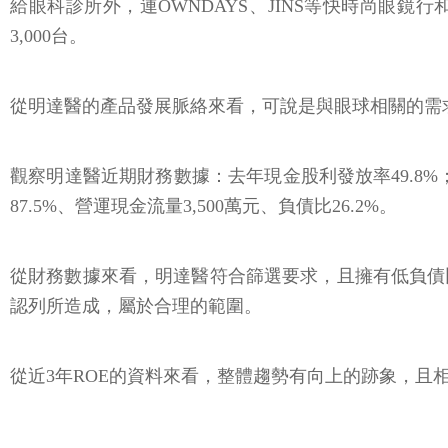
給眼科診所外，連OWNDAYS、JINS等快時尚眼
3,000台。
從明達醫的產品發展脈絡來看，可說是與眼球相關的需
觀察明達醫近期財務數據：去年現金股利發放率49.8%；近4
87.5%、營運現金流量3,500萬元、負債比26.2%。
從財務數據來看，明達醫符合篩選要求，且擁有低負債
認列所造成，屬於合理的範圍。
從近3年ROE的資料來看，整體趨勢有向上的跡象，且