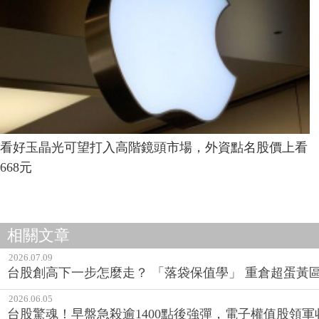
看好玉晶光可望打入高階鏡頭市場，外資點名股價上看
668元
相關文章
2026.07.09
台股創高下一步怎麼走？ 「落袋保值學」 重倉超蛋黃
2026.06.05
台股驚魂！早盤急殺逾1400點後強彈，電子權值股領軍收