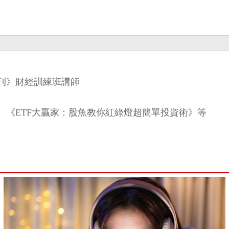
刊》財經訓練班講師
、《ETF大贏家：股魚教你紅綠燈超簡單投資術》等