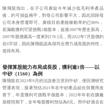
陳飛龍指出，在子公司廣錠今年減少低毛利率產品
後，約可損益兩平，對母公司影響不大，因此回歸母
公司本身營運即可。廣積目前產能稼動率約已80%，
若滿載獲利可望挑戰1個股本，超過2007年歷史新高，
2007年股價最高一度來到178.5元，而2022年7月股價約
在6字頭，因此陳飛龍認為很符合潛力成長股的特性，
值得布局。
發揮算股能力布局成長股，獲利逾1倍——以
中砂（1560）為例
陳飛龍在2021年9月的法說會注意到中砂，便回溯研究
營運表現，接著預估2021年在中砂產品組合與費用改
善下，年度獲利可挑戰半個股本；2022年年初在擴廠
規模預期下，全年每股獲利預估為8元。而中砂過去在