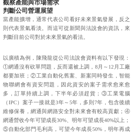
觀察產能與市場需求
判斷公司營運展望
當產能擴增，通常代表公司看好未來景氣發展，反之
則代表景氣看淡。而這可從新聞與法說會的資訊，來
判斷目前公司對於未來景氣的看法。
以廣積為例，陳飛龍從公司法說會資料有以下發現：
①網通沒有砍單問題，反而還被上調，8月～12月工廠
都要加班；②工業自動化舊案、新案同時發生，智能
物聯網會有資安問題，因此資安的案子需求愈來愈
多，訂單持續上調，下半年必須趕貨；③工業電腦
（IPC）案子一接就是3年～5年，多則7年，包含後續
維修保養，網通與網路安全對未來會有較高貢獻；④
網通營收今年可望成長30%、明年可望成長40%以上；
⑤自動化部門毛利高，可望今年成長50%，明年再成