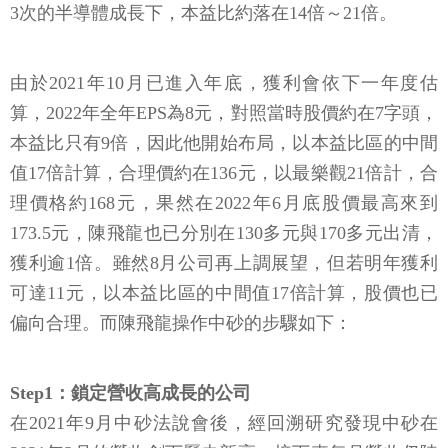
3次的半導體成長下，本益比約落在14倍～21倍。
由於2021年10月已進入年底，獲利會依下一年度估
算，2022年全年EPS為8元，對照當時股價約在7字頭，
本益比只有9倍，因此他開始布局，以本益比區的中間
值17倍計算，合理價約在136元，以最樂觀21倍計，合
理價格約168元，果然在2022年6月底股價最高來到
173.5元，陳飛龍也已分別在130多元與170多元出清，
獲利逾1倍。雖然8月公司再上調展望，但若明年獲利
可達11元，以本益比區的中間值17倍計算，股價也已
偏向合理。而陳飛龍操作中砂的步驟如下：
Step1：鎖定營收高成長的公司
在2021年9月中砂法說會後，經回溯研究發現中砂在