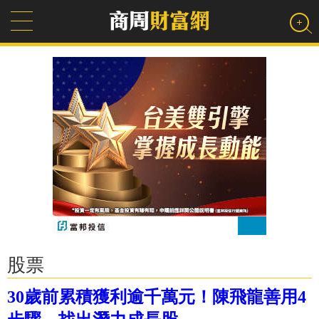
股票
30歲前累積獲利逾千萬元！陳飛龍善用4