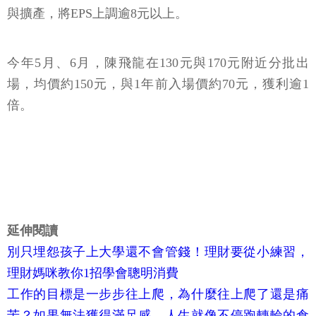
與擴產，將EPS上調逾8元以上。
今年5月、6月，陳飛龍在130元與170元附近分批出
場，均價約150元，與1年前入場價約70元，獲利逾1
倍。
延伸閱讀
別只埋怨孩子上大學還不會管錢！理財要從小練習，
理財媽咪教你1招學會聰明消費
工作的目標是一步步往上爬，為什麼往上爬了還是痛
苦？如果無法獲得滿足感，人生就像不停跑轉輪的倉