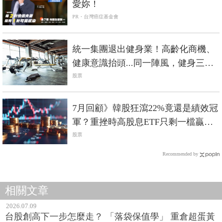
愛妳！
PR・台灣癌症基金會
統一集團退出健身業！高齡化商機、
健康意識抬頭...同一陣風，健身三巨
頭命運大不同？
股票
7月回顧》韓股狂瀉22%竟還是績效冠
軍？重挫時高股息ETF只剩一檔贏過
0050
股票
Recommended by
相關文章
2026.07.09
台股創高下一步怎麼走？ 「落袋保值學」 重倉超蛋黃