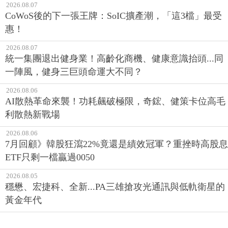
2026.08.07
CoWoS後的下一張王牌：SoIC擴產潮，「這3檔」最受
惠！
2026.08.07
統一集團退出健身業！高齡化商機、健康意識抬頭...同
一陣風，健身三巨頭命運大不同？
2026.08.06
AI散熱革命來襲！功耗飆破極限，奇鋐、健策卡位高毛
利散熱新戰場
2026.08.06
7月回顧》韓股狂瀉22%竟還是績效冠軍？重挫時高股息
ETF只剩一檔贏過0050
2026.08.05
穩懋、宏捷科、全新...PA三雄搶攻光通訊與低軌衛星的
黃金年代