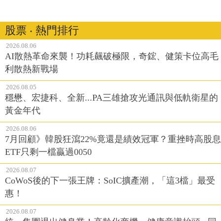
股票 ‧ 熱門排行
2026.08.06
AI散熱革命來襲！功耗飆破極限，奇鋐、健策卡位高毛
利散熱新戰場
2026.08.05
穩懋、宏捷科、全新...PA三雄搶攻光通訊與低軌衛星的
黃金年代
2026.08.06
7月回顧》韓股狂瀉22%竟還是績效冠軍？重挫時高股息
ETF只剩一檔贏過0050
2026.08.07
CoWoS後的下一張王牌：SoIC擴產潮，「這3檔」最受
惠！
2026.08.07