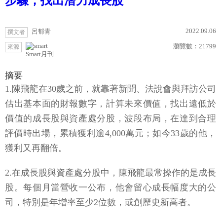
步驟，找出潛力成長股
2022.09.06
呂郁青
撰文者
瀏覽數：
21799
來源
Smart月刊
摘要
1.陳飛龍在30歲之前，就靠著新聞、法說會與拜訪公司
估出基本面的財報數字，計算未來價值，找出遠低於
價值的成長股與資產處分股，波段布局，在達到合理
評價時出場，累積獲利逾4,000萬元；如今33歲的他，
獲利又再翻倍。
2.在成長股與資產處分股中，陳飛龍最常操作的是成長
股。每個月當營收一公布，他會留心成長幅度大的公
司，特別是年增率至少2位數，或創歷史新高者。