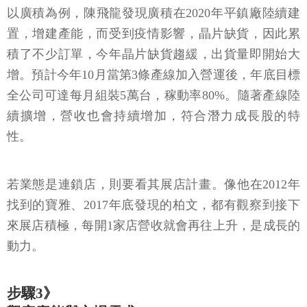
以廣積為例，陳飛龍發現廣積在2020年平鎮廠陸續建
置，增建產能，而受到疫情影響，晶片缺貨，因此累
積了不少訂單，今年晶片缺貨趨緩，出貨量即開始大
增。預計今年10月當第3條產線加入營運後，年底目標
全公司可達每月組裝5萬台，稼動率80%。隨著產線陸
續擴增，營收也會持續增加，符合潛力成長股的特
性。
若業態是連鎖店，則要看其展店計畫。像他在2012年
找到的寶雅、2017年底發現的柏文，都有觀察到接下
來展店積極，每開1家店營收就會再往上升，是成長的
動力。
步驟3》