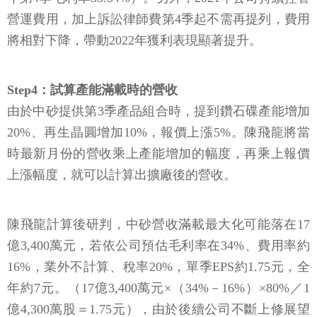
營運費用，加上訴訟律師費第4季起不需再提列，費用
將相對下降，帶動2022年獲利表現顯著提升。
Step4：試算產能滿載時的營收
由於中砂提供第3季產品組合時，提到鑽石碟產能增加
20%、再生晶圓增加10%，報價上漲5%。陳飛龍將當
時最新月份的營收乘上產能增加的幅度，再乘上報價
上漲幅度，就可以計算出擴廠後的營收。
陳飛龍計算後研判，中砂營收滿載最大化可能落在17
億3,400萬元，若依公司預估毛利率在34%、費用率約
16%，業外不計算、稅率20%，單季EPS約1.75元，全
年約7元。（17億3,400萬元×（34%－16%）×80%／1
億4,300萬股＝1.75元），由於後續公司不斷上修展望