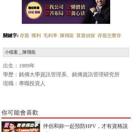
關鍵字:
存股
獲利
毛利率
陳飛龍
算股偵探
存股怎麼存
小檔案＿陳飛龍
出生：1989年
學歷：銘傳大學資訊管理系、銘傳資訊管理研究所
現職：專職投資人
你可能會喜歡
PR
伴侶和妳一起預防HPV，才有資格說