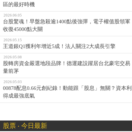
區的最好時機
2026.06.05
台股驚魂！早盤急殺逾1400點後強彈，電子權值股領軍
收復45000點大關
2026.05.15
王道銀Q1獲利年增近5成！法人關注2大成長引擎
2026.05.08
股轉房資金嚴選地段品牌！德運建設躍居台北豪宅交易
量前茅
2026.05.03
00878配息0.66元創紀錄！動能跟「股息」無關？資本利
得成最強底氣
股票 ‧ 今日最新