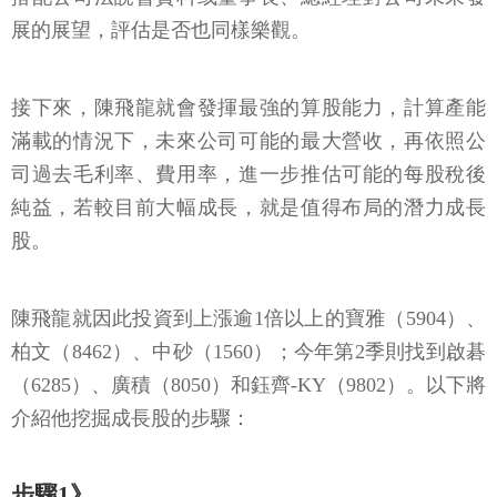
展的展望，評估是否也同樣樂觀。
接下來，陳飛龍就會發揮最強的算股能力，計算產能
滿載的情況下，未來公司可能的最大營收，再依照公
司過去毛利率、費用率，進一步推估可能的每股稅後
純益，若較目前大幅成長，就是值得布局的潛力成長
股。
陳飛龍就因此投資到上漲逾1倍以上的寶雅（5904）、
柏文（8462）、中砂（1560）；今年第2季則找到啟碁
（6285）、廣積（8050）和鈺齊-KY（9802）。以下將
介紹他挖掘成長股的步驟：
步驟1》