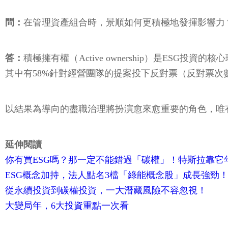
問：
在管理資產組合時，景順如何更積極地發揮影響力
答：
積極擁有權（Active ownership）是ESG投
其中有58%針對經營團隊的提案投下反對票（反對票次數較
以結果為導向的盡職治理將扮演愈來愈重要的角色，唯
延伸閱讀
你有買ESG嗎？那一定不能錯過「碳權」！特斯拉靠它
ESG概念加持，法人點名3檔「綠能概念股」成長強勁
從永續投資到碳權投資，一大潛藏風險不容忽視！
大變局年，6大投資重點一次看