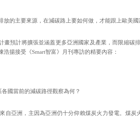
排放的主要來源，在減碳路上要如何做，才能跟上歐美國
易計畫預計將擴張並涵蓋更多亞洲國家及產業，而限縮碳
浩揚接受《Smart智富》月刊專訪的精要內容：
區各國當前的減碳路徑觀察為何？
來自亞洲，主因為亞洲仍十分仰賴煤炭火力發電。煤炭火力