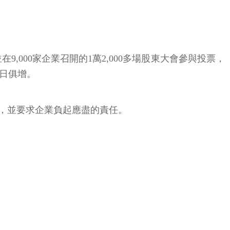
，並在9,000家企業召開的1萬2,000多場股東大會參與投票，
與日俱增。
，並要求企業負起應盡的責任。