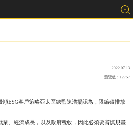
2022.07.13
瀏覽數：
12757
景順ESG客戶策略亞太區總監陳浩揚認為，限縮碳排放
就業、經濟成長，以及政府稅收，因此必須要審慎規畫