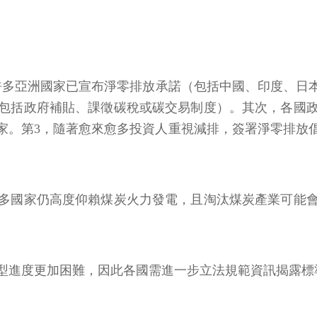
許多亞洲國家已宣布淨零排放承諾（包括中國、印度、日
包括政府補貼、課徵碳稅或碳交易制度）。其次，各國
達60餘家。第3，隨著愈來愈多投資人重視減排，簽署淨零
多國家仍高度仰賴煤炭火力發電，且淘汰煤炭產業可能
型進度更加困難，因此各國需進一步立法規範資訊揭露標