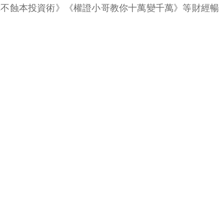
教你不蝕本投資術》《權證小哥教你十萬變千萬》等財經暢