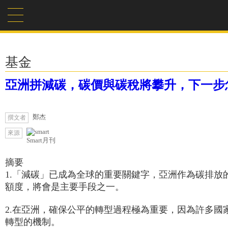
基金
亞洲拼減碳，碳價與碳稅將攀升，下一步
鄭杰
撰文者
來源
Smart月刊
摘要
1.「減碳」已成為全球的重要關鍵字，亞洲作為碳排放
額度，將會是主要手段之一。
2.在亞洲，確保公平的轉型過程極為重要，因為許多
轉型的機制。