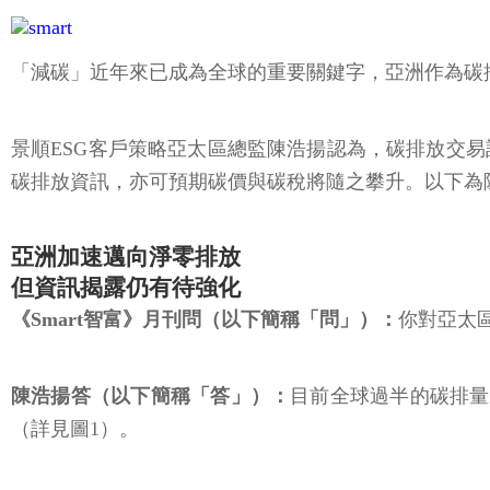
「減碳」近年來已成為全球的重要關鍵字，亞洲作為碳
景順ESG客戶策略亞太區總監陳浩揚認為，碳排放交
碳排放資訊，亦可預期碳價與碳稅將隨之攀升。以下為陳
亞洲加速邁向淨零排放
但資訊揭露仍有待強化
《Smart智富》月刊問（以下簡稱「問」）：
你對亞太
陳浩揚答（以下簡稱「答」）：
目前全球過半的碳排量
（詳見圖1）。