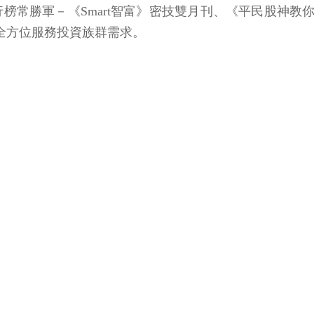
排行榜常勝軍－《Smart智富》密技雙月刊、《平民股神
等，全方位服務投資族群需求。