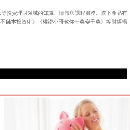
觀念等投資理財領域的知識、情報與課程服務。旗下產品有
教你不蝕本投資術》《權證小哥教你十萬變千萬》等財經暢