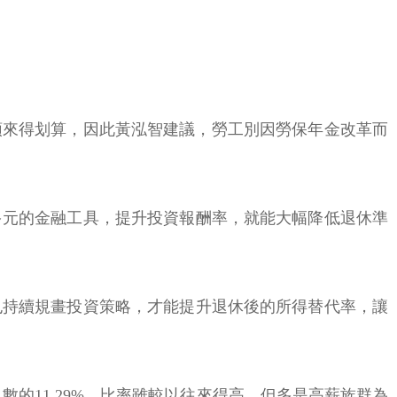
領來得划算，因此黃泓智建議，勞工別因勞保年金改革而
多元的金融工具，提升投資報酬率，就能大幅降低退休準
也持續規畫投資策略，才能提升退休後的所得替代率，讓
人數的11.29%。比率雖較以往來得高，但多是高薪族群為