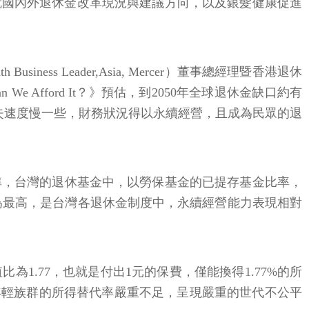
，就國內外退休金改革現況與建議方向，以及銀髮健康促進
ess Leader,Asia, Mercer）董事總經理暨香港退休
 We Afford It？》預估，到2050年全球退休金缺口約有
失速度慢一些，財務狀況得以永續經營，且成為民眾的退
準，台灣的退休基金中，以勞保基金的已提存基金比率，
2%為最高，是台灣各退休金制度中，永續經營能力表現相對
1.77，也就是付出1元的保費，僅能換得1.77%的所
。「年輕族群的所得替代率嚴重不足，呈現嚴重的世代不公平