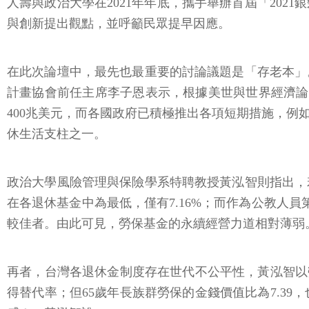
人壽與政治大學在2021年年底，攜手舉辦首屆「20
與創新提出觀點，並呼籲民眾提早因應。
在此次論壇中，最先也最重要的討論議題是「存老本」。擁有國際年金改革
計畫協會前任主席李子恩表示，根據美世與世界經濟論壇在2017年共
400兆美元，而各國政府已積極推出各項短期措施，
休生活支柱之一。
政治大學風險管理與保險學系特聘教授黃泓智則指出，
在各退休基金中為最低，僅有7.16%；而作為公教人員
較佳者。由此可見，勞保基金的永續經營力道相對薄弱
再者，台灣各退休金制度存在世代不公平性，黃泓智以勞保
得替代率；但65歲年長族群勞保的金錢價值比為7.39