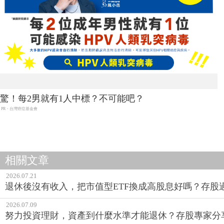
驚！每2男就有1人中標？不可能吧？
PR・台灣癌症基金會
相關文章
2026.07.21
退休後沒有收入，把市值型ETF換成高股息好嗎？存股
2026.07.09
努力投資理財，資產到什麼水準才能退休？存股專家分