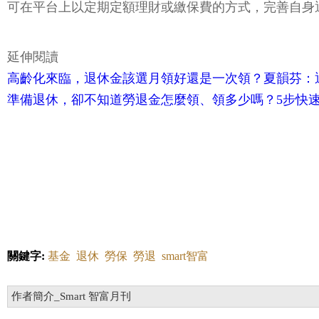
可在平台上以定期定額理財或繳保費的方式，完善自身
延伸閱讀
高齡化來臨，退休金該選月領好還是一次領？夏韻芬：
準備退休，卻不知道勞退金怎麼領、領多少嗎？5步快
關鍵字:
基金
退休
勞保
勞退
smart智富
作者簡介_Smart 智富月刊