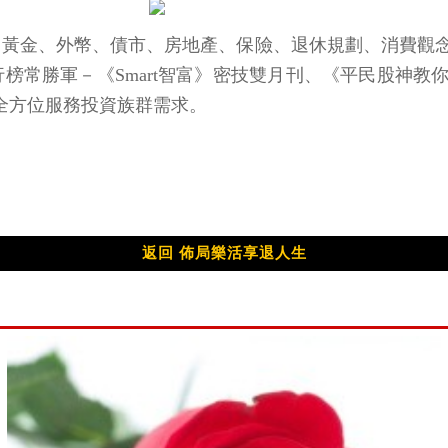
、期權、黃金、外幣、債市、房地產、保險、退休規劃、消費
排行榜常勝軍－《Smart智富》密技雙月刊、《平民股神
等，全方位服務投資族群需求。
返回 佈局樂活享退人生