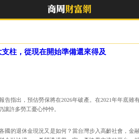
大支柱，從現在開始準備還來得及
指出，預估勞保將在2026年破產。在2021年年底雖
仍讓許多勞工憂心忡忡。
各國的退休金現況又是如何？當台灣步入高齡社會，金