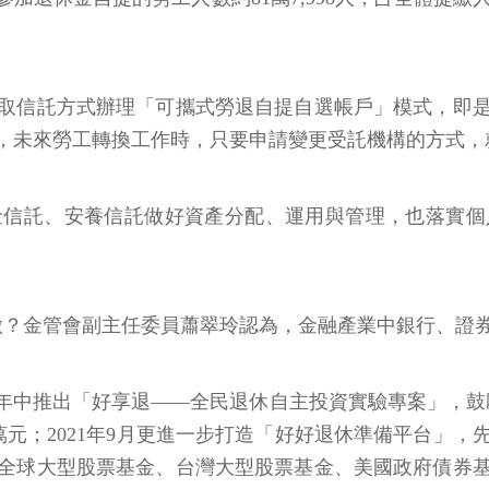
取信託方式辦理「可攜式勞退自提自選帳戶」模式，即
，未來勞工轉換工作時，只要申請變更受託機構的方式，
金信託、安養信託做好資產分配、運用與管理，也落實個
做？金管會副主任委員蕭翠玲認為，金融產業中銀行、證
年年中推出「好享退——全民退休自主投資實驗專案」，
500萬元；2021年9月更進一步打造「好好退休準備平
全球大型股票基金、台灣大型股票基金、美國政府債券