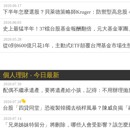
2026.06.17
下半年怎麼選股？貝萊德策略師Kruger：防禦型高息
2026.06.05
史上最猛半年！37檔台股基金報酬翻倍，元大基金軍團
2026.05.28
從0到8600億只花1年，主動式ETF顛覆台灣基金市場
個人理財 ‧ 今日最新
2026.07.30
配偶不繼承遺產，要將遺產給小孩，記得：不用辦理拋
2026.07.28
台股「四貸同堂」恐複製韓國去槓桿風暴？陳威良揭「
2026.07.14
「兄弟姊妹特留分」將刪除，哪些人會受影響？該怎麼