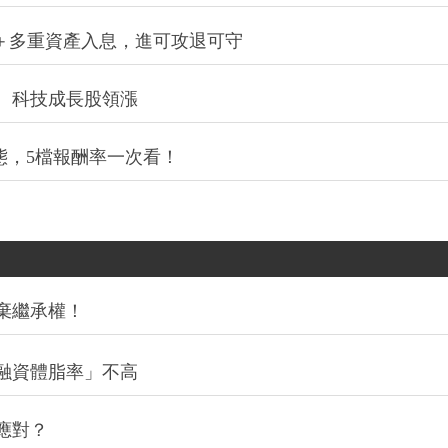
股＋多重資產入息，進可攻退可守
、科技成長股領漲
生態，5檔報酬率一次看！
棄繼承權！
融資體脂率」不高
應對？