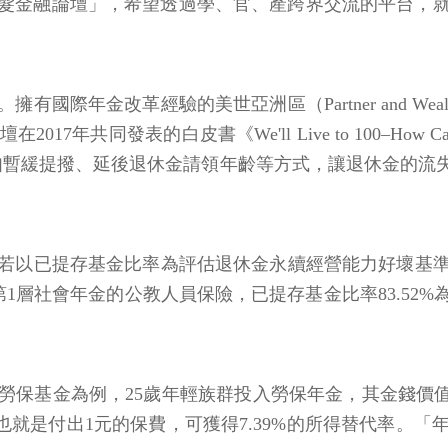
21銀髮金融論壇」，希望透過學、官、產跨界交流的平台
經驗的美世亞洲區（Partner and Wealth Busin
同發表的白皮書《We'll Live to 100–How Can
例如暫緩提撥、延後退休金請領年齡等方式，讓退休金的流
若以已提存基金比率為評估退休金永續經營能力好壞基
第1層社會年金的公教人員保險，已提存基金比率83.5
。
基金為例，25歲年輕族群投入勞保年金，其金錢價值比為
，也就是付出1元的保費，可獲得7.39%的所得替代率