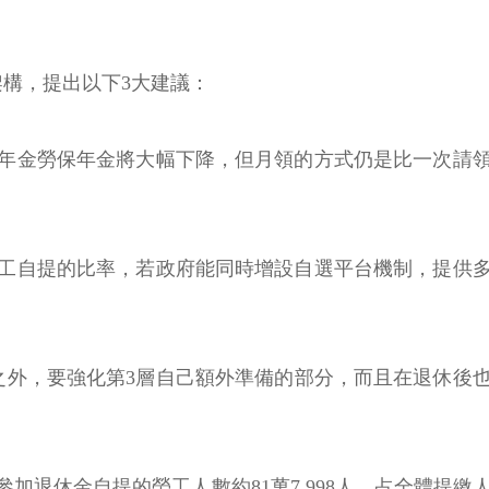
構，提出以下3大建議：
會年金勞保年金將大幅下降，但月領的方式仍是比一次請
勞工自提的比率，若政府能同時增設自選平台機制，提供
源之外，要強化第3層自己額外準備的部分，而且在退休後
參加退休金自提的勞工人數約81萬7,998人，占全體提繳