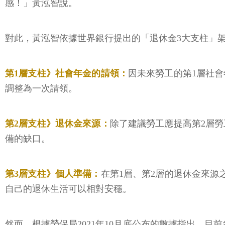
感！」黃泓智說。
對此，黃泓智依據世界銀行提出的「退休金3大支柱」架
第1層支柱》社會年金的請領：
因未來勞工的第1層社
調整為一次請領。
第2層支柱》退休金來源：
除了建議勞工應提高第2層
備的缺口。
第3層支柱》個人準備：
在第1層、第2層的退休金來
自己的退休生活可以相對安穩。
然而，根據勞保局2021年10月底公布的數據指出，目前