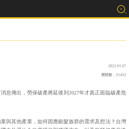
2022.01.07
瀏覽數：
21452
有消息傳出，勞保破產將延後到2027年才真正面臨破產危
融業與其他產業，如何因應銀髮族群的需求及想法？台灣