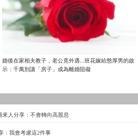
婚後在家相夫教子，老公竟外遇...班花嫁給憨厚男的啟
示：千萬別讓「房子」成為離婚阻礙
過來人分享：不會轉向高股息
享：我會考慮這2件事