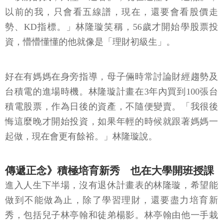
以前的我，只會看五線譜，現在，還要會看股價走
勢、KD指標。」林隆璇笑稱，56歲才開始學股票投
資，懵懵懂懂的他就像是「理財初級生」。
好在有媽媽在身旁指導，母子倆時常討論財經趨勢及
台積電的進場時機。林隆璇計畫在3年內買到100張台
積電股票，作為日後的資產，不隨便變賣。「我很後
悔這麼晚才開始投資，如果年輕的時候就跟著媽媽一
起做，現在會更有餘裕。」林隆璇說。
傳遞正念》積極培育新秀 也在大學開班授課
進入人生下半場，沒有退休計畫表的林隆璇，希望能
做到不能做為止，除了學習理財，還要盡力培育新
秀，包括兒子林亭翰和徒弟楊影。林亭翰由他一手栽