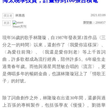
悔太晚學投資，計畫存到100張台積電
2021.03.09
林雅惠
撰文者
瀏覽數：
206857
來源
Smart月刊
現年56歲的歌手林隆璇，自1987年發表第1首作品〈三
分之一的時間〉以來，還創作了〈我愛你這樣深〉、
〈為愛往前飛〉、〈我還是愛你到老〉等上千首詞
曲，許多歌都成為流行經典，陪伴許多5、6年級生走
過青春年歲。而他與港星周慧敏合唱的〈流言〉，更
是傳唱多年的暢銷金曲，也讓林隆璇冠上了「情歌王
子」的封號。
除了詞曲創作之外，林隆璇在出道30年間，還參與過
上百張的專輯製作，包括張學友《慢慢》、劉德華