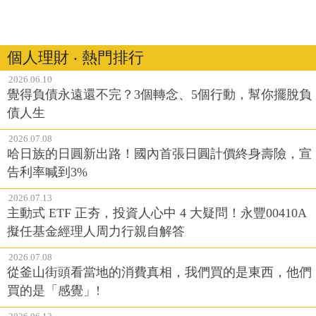
個人理財 ‧ 熱門排行
2026.06.10
覺得負債永遠還不完？3個轉念、5個行動，幫你擺脫負
債人生
2026.07.08
哈日族的日圓新出路！國內首張日圓計價終身壽險，宣
告利率喊到3%
2026.07.13
主動式 ETF 正夯，投資人心中 4 大疑問！永豐00410A
擬任基金經理人周力行親自解答
2026.07.08
從釜山街頭看當地的消費真相，我們買的是東西，他們
買的是「感覺」!