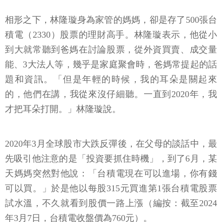
相形之下，林隆璇身為家管的媽媽，卻是存了500張台
積電（2330）股票的理財高手。林隆璇表示，他從小
到大就常聽到爸媽在討論股票，從外資買賣、成交量
能、3大法人等，幾乎是家庭聚會時，爸媽常提起的話
題和資訊。「但是年輕的時候，我的耳朵是關起來
的，他們在講，我從來沒仔細聽。一直到2020年，我
才把耳朵打開。」林隆璇說。
2020年3月全球股市大跌反彈後，在父母的談話中，最
先吸引他注意的是「投資要抓住時機」，到了6月，某
天媽媽突然對他說：「台積電現在可以進場，你有錢
可以買。」於是他以每股315元買進第1張台積電股票
試水溫，不久就看到股價一路上漲（編按：截至2024
年3月7日，台積電收盤價為760元）。