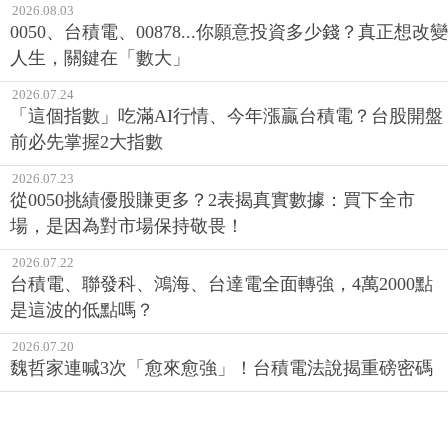
2026.08.03
0050、台積電、00878...你願意投資多少錢？真正想改變
人生，關鍵在「數大」
2026.07.24
「這個指數」吃滿AI行情、今年漲贏台積電？台股開盤
前必先掌握2大指數
2026.07.23
從0050挑績優股賺更多？2表揭真實數據：買下全市
場，是因為對市場保持敬畏！
2026.07.22
台積電、聯發科、鴻海、台達電全面轉強，4萬2000點
是這波的低點嗎？
2026.07.20
魏哲家連喊3次「愈來愈強」！台積電法說揭重磅密碼