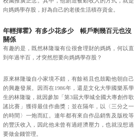
校園推廣正念。其中，他創造被動收入的方式，就是
向媽媽學存股，好為自己的老後生活積存資金。
年輕揮霍》有多少花多少 帳戶剩幾百元也沒
關係
有趣的是，既然林隆璇有位很會理財的媽媽，何以直
到年過半百，才突然想要向媽媽學存股？
原來林隆璇自小家境不錯，有餘裕且也鼓勵他朝自己
的興趣發展。因而在1986年，還是文化大學國樂系學
生的林隆璇，就因參加「第3屆大學城全國大專創作歌
謠比賽」獲得最佳作曲獎；並在隔年，以〈三分之一
的時間〉一炮而紅。連年都有來自作品銷售及版稅等
的豐沃收入，因此他未曾有過經濟壓力，也就沒想過
要做金錢管理。