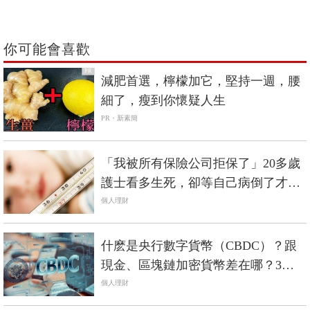
你可能會喜歡
PR
減肥首選，檸檬加它，堅持一週，腰
細了，瘦到你懷疑人生
PR・新素簡
「我被所有保險公司拒保了」20多歲
護士看多生死，卻等自己病倒了才知
保險好重要
個人理財
什麽是央行數字貨幣（CBDC）？跟
現金、區塊鏈加密貨幣差在哪？3分
鐘看懂CBDC是什麽
個人理財