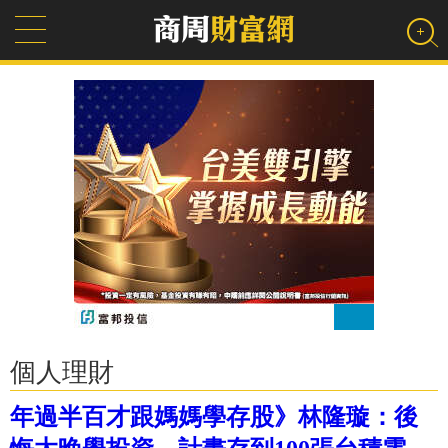
個人理財
年過半百才跟媽媽學存股》林隆璇：後