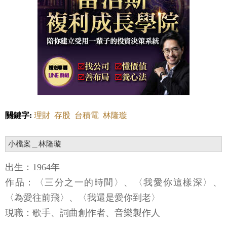
關鍵字:
理財
存股
台積電
林隆璇
小檔案＿林隆璇
出生：1964年
作品：〈三分之一的時間〉、〈我愛你這樣深〉、
〈為愛往前飛〉、〈我還是愛你到老〉
現職：歌手、詞曲創作者、音樂製作人