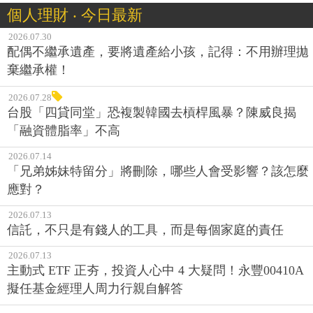
個人理財 ‧ 今日最新
2026.07.30
配偶不繼承遺產，要將遺產給小孩，記得：不用辦理拋
棄繼承權！
2026.07.28
台股「四貸同堂」恐複製韓國去槓桿風暴？陳威良揭
「融資體脂率」不高
2026.07.14
「兄弟姊妹特留分」將刪除，哪些人會受影響？該怎麼
應對？
2026.07.13
信託，不只是有錢人的工具，而是每個家庭的責任
2026.07.13
主動式 ETF 正夯，投資人心中 4 大疑問！永豐00410A
擬任基金經理人周力行親自解答