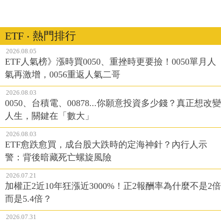
ETF ‧ 熱門排行
2026.08.05
ETF人氣榜》漲時買0050、重挫時更要撿！0050單月人
氣再激增，0056重返人氣二哥
2026.08.03
0050、台積電、00878...你願意投資多少錢？真正想改變
人生，關鍵在「數大」
2026.08.03
ETF愈跌愈買，成台股大跌時的定海神針？內行人示
警：背後暗藏死亡螺旋風險
2026.07.21
加權正2近10年狂漲近3000%！正2報酬率為什麼不是2倍
而是5.4倍？
2026.07.31