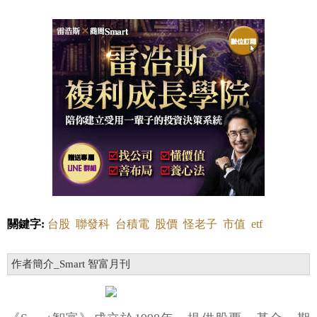
關鍵字:
台股
聯發科
台積電
股價
怪老子
市值
etf
作者簡介_Smart 智富月刊