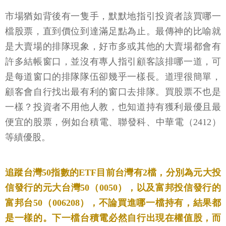
市場猶如背後有一隻手，默默地指引投資者該買哪一
檔股票，直到價位到達滿足點為止。最傳神的比喻就
是大賣場的排隊現象，好市多或其他的大賣場都會有
許多結帳窗口，並沒有專人指引顧客該排哪一道，可
是每道窗口的排隊隊伍卻幾乎一樣長。道理很簡單，
顧客會自行找出最有利的窗口去排隊。買股票不也是
一樣？投資者不用他人教，也知道持有獲利最優且最
便宜的股票，例如台積電、聯發科、中華電（2412）
等績優股。
追蹤台灣50指數的ETF目前台灣有2檔，分別為元大投
信發行的元大台灣50（0050），以及富邦投信發行的
富邦台50（006208），不論買進哪一檔持有，結果都
是一樣的。下一檔台積電必然自行出現在權值股，而