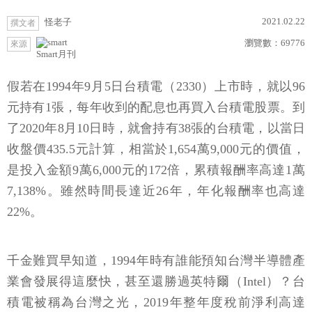
2021.02.22
怪老子
撰文者
瀏覽數：
69776
來源
Smart月刊
假若在1994年9月5日台積電（2330）上市時，就以96
元持有1張，每年收到的配息也再買入台積電股票。到
了2020年8月10日時，就會持有38張的台積電，以當日
收盤價435.5元計算，相當於1,654萬9,000元的價值，
是投入金額9萬6,000元的172倍，累積報酬率高達1萬
7,138%。雖然時間長達近26年，年化報酬率也高達
22%。
千金難買早知道，1994年時有誰能預知台灣半導體產
業會發展得這麼快，甚至還勝過英特爾（Intel）？台
積電被稱為台灣之光，2019年整年度稅前淨利高達