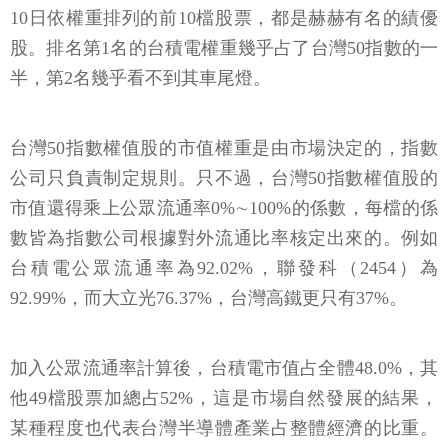
10日依權重排列的前10檔股票，都是赫赫有名的績優
股。排名第1名的台積電權重幾乎占了台灣50指數的一
半，第2名幾乎看不到其車尾燈。
台灣50指數權值股的市值權重是由市場決定的，指數
公司只負責制定規則。只不過，台灣50指數權值股的
市值還得乘上公眾流通率0%∼100%的係數，每檔的係
數皆為指數公司根據對外流通比率核定出來的。例如
台積電公眾流通率為92.02%，聯發科（2454）為
92.99%，而大立光76.37%，台灣高鐵更只有37%。
加入公眾流通率計算後，台積電市值占全體48.0%，其
他49檔股票加總占52%，這是市場自然發展的結果，
某種程度也代表台灣半導體產業占整體經濟的比重。