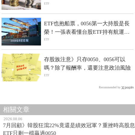
ETF」可參與半導體榮景
ETF
ETF也抱船票，0056第一大持股是長
榮！一張表看懂台股ETF持有航運股
張數統計
ETF
存股族注意》只存0050、0056可以
嗎？除了報酬率，還要注意政治風險
ETF
Recommended by
相關文章
2026.08.06
7月回顧》韓股狂瀉22%竟還是績效冠軍？重挫時高股息
ETF只剩一檔贏過0050