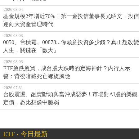
2026.08.04
基金規模2年增近70%！第一金投信董事長尤昭文：投信
迎向大資產管理時代
2026.08.03
0050、台積電、00878...你願意投資多少錢？真正想改變
人生，關鍵在「數大」
2026.08.03
ETF愈跌愈買，成台股大跌時的定海神針？內行人示
警：背後暗藏死亡螺旋風險
2026.07.31
台股震盪、融資斷頭與當沖成惡夢！市場對AI股的樂觀
定價，恐比想像中脆弱
ETF ‧ 今日最新