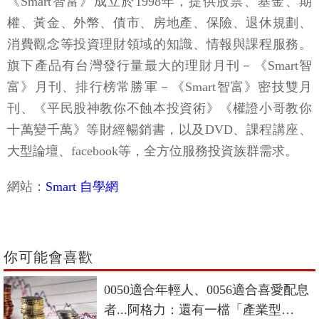
《Smart智富》成立於1998年，提供股票、基金、期
權、黃金、外幣、債市、房地產、保險、退休規劃、
消費觀念等投資理財領域的知識、情報與課程服務。
旗下產品有台灣發行量最大的理財月刊－《Smart智
富》月刊、排行榜常勝軍－《Smart智富》密技雙月
刊、《平民股神教你不蝕本投資術》《權證小哥教你
十萬變千萬》等財經暢銷書，以及DVD、課程講座、
大型論壇、facebook等，全方位服務投資族群需求。
網站：
Smart 自學網
你可能會喜歡
0050適合年輕人、0056適合喜愛配息
者...阿格力：還有一檔「產業型