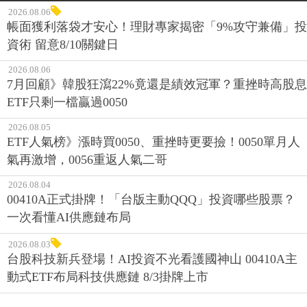
2026.08.06
帳面獲利落袋才安心！理財專家揭密「9%攻守兼備」投
資術 留意8/10關鍵日
2026.08.06
7月回顧》韓股狂瀉22%竟還是績效冠軍？重挫時高股息
ETF只剩一檔贏過0050
2026.08.05
ETF人氣榜》漲時買0050、重挫時更要撿！0050單月人
氣再激增，0056重返人氣二哥
2026.08.04
00410A正式掛牌！「台版主動QQQ」投資哪些股票？
一次看懂AI供應鏈布局
2026.08.03
台股科技新兵登場！AI投資不光看護國神山 00410A主
動式ETF布局科技供應鏈 8/3掛牌上市