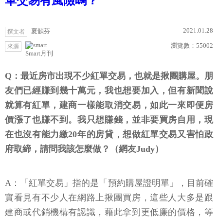
單交易有風險嗎？
2021.01.28
夏韻芬
撰文者
瀏覽數：
55002
來源
Smart月刊
Q：最近房市出現不少紅單交易，也就是揪團購屋。朋
友們已經賺到幾十萬元，我也想要加入，但有新聞說
就算有紅單，建商一樣能取消交易，如此一來即便房
價漲了也賺不到。我只想賺錢，並非要買房自用，現
在也沒有能力繳20年的房貸，想做紅單交易又害怕政
府取締，請問我該怎麼做？（網友Judy）
A：「紅單交易」指的是「預約購屋證明單」，目前確
實看見有不少人在網路上揪團買房，這些人大多是跟
建商或代銷機構有認識，藉此拿到更低廉的價格，等