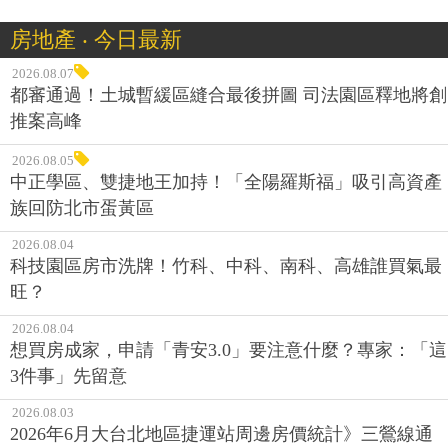
房地產 ‧ 今日最新
2026.08.07
都審通過！土城暫緩區縫合最後拼圖 司法園區釋地將創
推案高峰
2026.08.05
中正學區、雙捷地王加持！「全陽羅斯福」吸引高資產
族回防北市蛋黃區
2026.08.04
科技園區房市洗牌！竹科、中科、南科、高雄誰買氣最
旺？
2026.08.04
想買房成家，申請「青安3.0」要注意什麼？專家：「這
3件事」先留意
2026.08.03
2026年6月大台北地區捷運站周邊房價統計》三鶯線通