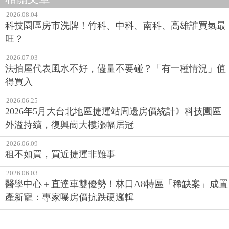
2026.08.04
科技園區房市洗牌！竹科、中科、南科、高雄誰買氣最
旺？
2026.07.03
法拍屋代表風水不好，儘量不要碰？「有一種情況」值
得買入
2026.06.25
2026年5月大台北地區捷運站周邊房價統計》科技園區
外溢持續，復興崗大樓漲幅居冠
2026.06.09
租不如買，買近捷運非難事
2026.06.03
醫學中心＋直達車雙優勢！林口A8特區「稀缺案」成置
產新寵：專家曝房價抗跌硬邏輯