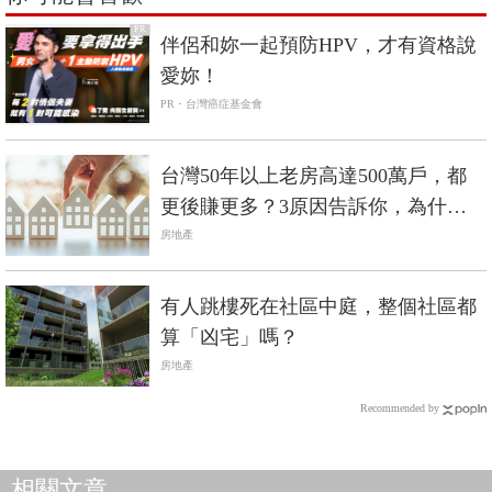
PR
伴侶和妳一起預防HPV，才有資格說
愛妳！
PR・台灣癌症基金會
台灣50年以上老房高達500萬戶，都
更後賺更多？3原因告訴你，為什麼
都更難如登天
房地產
有人跳樓死在社區中庭，整個社區都
算「凶宅」嗎？
房地產
Recommended by
相關文章