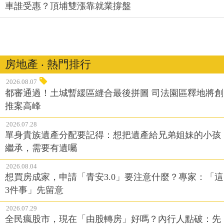
車誰受惠？頂埔雙漲靠就業撐盤
房地產 ‧ 熱門排行
2026.08.07
都審通過！土城暫緩區縫合最後拼圖 司法園區釋地將創
推案高峰
2026.07.28
單身貴族遺產分配要記得：想把遺產給兄弟姐妹的小孩
繼承，需要有遺囑
2026.08.04
想買房成家，申請「青安3.0」要注意什麼？專家：「這
3件事」先留意
2026.07.29
全民瘋股市，現在「由股轉房」好嗎？內行人點破：先