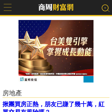
房地產
揪團買房正熱，朋友已賺了幾十萬，紅