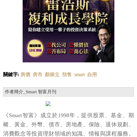
關鍵字:
房價
房市
顏炳立
預售
smart
自用
作者簡介_Smart 智富月刊
《Smart智富》成立於1998年，提供股票、基金、期
權、黃金、外幣、債市、房地產、保險、退休規劃、
消費觀念等投資理財領域的知識、情報與課程服務。