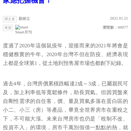
家應把握機會！
2021.01.21
顏炳立
撰文者
瀏覽數：
60077
來源
Smart月刊
度過了2020年這個鼠疫年，迎接而來的2021年將會是
穩健務實的牛年。2020年台灣不但在防疫、經濟表現
上都是全球第1，從土地到預售屋市場也都創下紀錄。
過去4年，台灣房價累積跌幅達2成～3成，已屬親民可
及，加上利率低等寬鬆條件，助長買氣。但因買盤來
自剛性需求的自住客，價、量及買氣多落在蛋白區的
小二、小三（房）等產品，畢竟全世界房市在重稅之
下，不可能大漲。未來台灣房市也仍是「稅制不改、
投資不入」的環境，房市千萬別假借一點點的熱，就