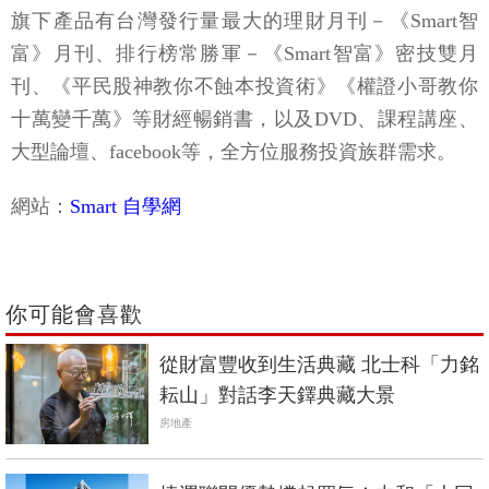
旗下產品有台灣發行量最大的理財月刊－《Smart智
富》月刊、排行榜常勝軍－《Smart智富》密技雙月
刊、《平民股神教你不蝕本投資術》《權證小哥教你
十萬變千萬》等財經暢銷書，以及DVD、課程講座、
大型論壇、facebook等，全方位服務投資族群需求。
網站：
Smart 自學網
你可能會喜歡
從財富豐收到生活典藏 北士科「力銘
耘山」對話李天鐸典藏大景
房地產