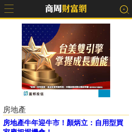
房地產
房地產牛年迎牛市！顏炳立：自用型買