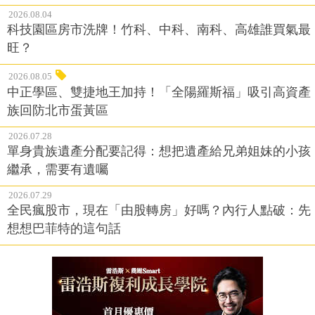
2026.08.04
科技園區房市洗牌！竹科、中科、南科、高雄誰買氣最
旺？
2026.08.05
中正學區、雙捷地王加持！「全陽羅斯福」吸引高資產
族回防北市蛋黃區
2026.07.28
單身貴族遺產分配要記得：想把遺產給兄弟姐妹的小孩
繼承，需要有遺囑
2026.07.29
全民瘋股市，現在「由股轉房」好嗎？內行人點破：先
想想巴菲特的這句話