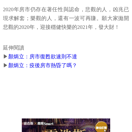
2020年房市仍存在著任性與認命，悲觀的人，凶兆已
現求解套；樂觀的人，還有一波可再賺。願大家拋開
悲觀的2020年，迎接穩健快樂的2021年，發大財！
延伸閱讀
▶
顏炳立：房市復甦欲速則不達
▶
顏炳立：疫後房市熱昏了嗎？