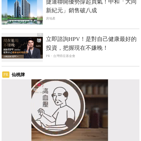
捷運聯開優勢撐起買氣！中和「大同
新紀元」銷售破八成
房地產
PR
立即諮詢HPV！是對自己健康最好的
投資，把握現在不嫌晚！
PR・台灣癌症基金會
仙桃牌
PR