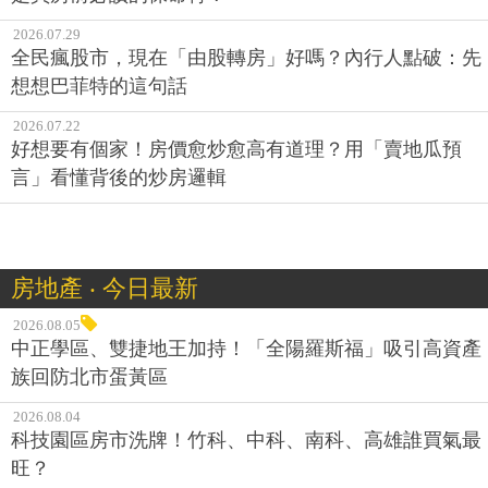
2026.07.29
全民瘋股市，現在「由股轉房」好嗎？內行人點破：先
想想巴菲特的這句話
2026.07.22
好想要有個家！房價愈炒愈高有道理？用「賣地瓜預
言」看懂背後的炒房邏輯
房地產 ‧ 今日最新
2026.08.05
中正學區、雙捷地王加持！「全陽羅斯福」吸引高資產
族回防北市蛋黃區
2026.08.04
科技園區房市洗牌！竹科、中科、南科、高雄誰買氣最
旺？