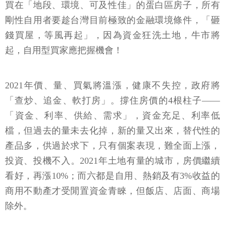
買在「地段、環境、可及性佳」的蛋白區房子，所有
剛性自用者要趁台灣目前極致的金融環境條件，「砸
錢買屋，等風再起」，因為資金狂洗土地，牛市將
起，自用型買家應把握機會！
2021年價、量、買氣將溫漲，健康不失控，政府將
「查炒、追金、軟打房」。撐住房價的4根柱子——
「資金、利率、供給、需求」，資金充足、利率低
檔，但過去的量未去化掉，新的量又出來，替代性的
產品多，供過於求下，只有個案表現，難全面上漲，
投資、投機不入。2021年土地有量的城市，房價繼續
看好，再漲10%；而六都是自用、熱銷及有3%收益的
商用不動產才受閒置資金青睞，但飯店、店面、商場
除外。