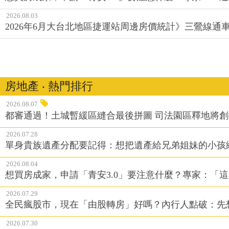
2026.08.03
2026年6月大台北地區捷運站周邊房價統計》三鶯線
房地產 ‧ 熱門排行
2026.08.07
都審通過！土城暫緩區縫合最後拼圖 司法園區釋地將
2026.07.28
單身貴族遺產分配要記得：想把遺產給兄弟姐妹的小孩
2026.08.04
想買房成家，申請「青安3.0」要注意什麼？專家：「這
2026.07.29
全民瘋股市，現在「由股轉房」好嗎？內行人點破：先
2026.07.30