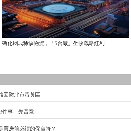
磷化銦成稀缺物資，「5台廠」坐收戰略紅利
族回防北市蛋黃區
3件事」先留意
是買房前必讀的保命符？