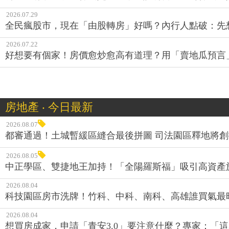
2026.07.29
全民瘋股市，現在「由股轉房」好嗎？內行人點破：先
2026.07.22
好想要有個家！房價愈炒愈高有道理？用「賣地瓜預言
房地產 ‧ 今日最新
2026.08.07
都審通過！土城暫緩區縫合最後拼圖 司法園區釋地將
2026.08.05
中正學區、雙捷地王加持！「全陽羅斯福」吸引高資產
2026.08.04
科技園區房市洗牌！竹科、中科、南科、高雄誰買氣最
2026.08.04
想買房成家，申請「青安3.0」要注意什麼？專家：「這