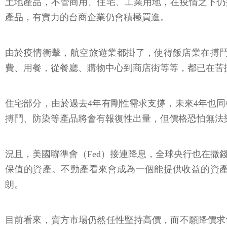
土地產品，不管商用、住宅、工業用地，在疫情之下仍
產品，有實力的台商企業仍會積極買進。
由於疫情衝擊，航空旅遊業都掛了，使得飯店業在搏
費、用餐，從餐廳、購物中心到商店街等等，都已在苦
住宅部分，由於過去4年有剛性需求支撐，未來4年也
搏鬥、防染等產品將會有報復性出量，但價格恐怕無法
況且，美國聯準會（Fed）接連降息，全球央行也在撒
保值的資產。不動產看來會成為一個能提供收益的資
朗。
目前看來，賣方市場仍然任性堅持高價，而不願降價求