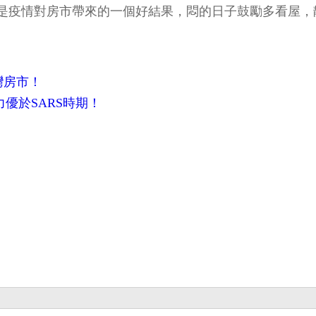
是疫情對房市帶來的一個好結果，悶的日子鼓勵多看屋，
灣房市！
優於SARS時期！