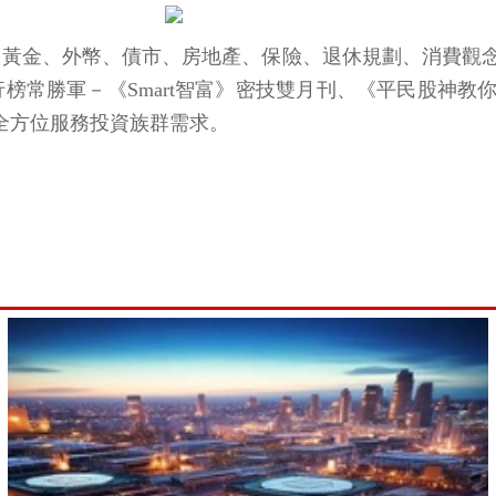
、期權、黃金、外幣、債市、房地產、保險、退休規劃、消費
排行榜常勝軍－《Smart智富》密技雙月刊、《平民股神
等，全方位服務投資族群需求。