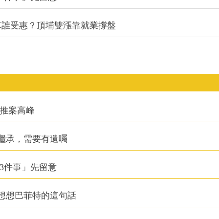
通車誰受惠？頂埔雙漲靠就業撐盤
創推案高峰
繼承，需要有遺囑
3件事」先留意
想想巴菲特的這句話