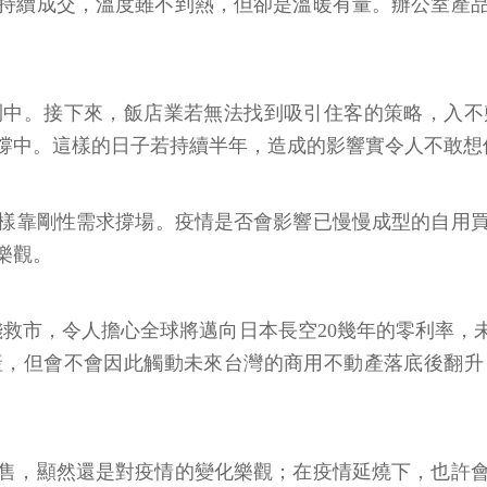
持續成交，溫度雖不到熱，但卻是溫暖有量。辦公室產
鬥中。接下來，飯店業若無法找到吸引住客的策略，入不
撐中。這樣的日子若持續半年，造成的影響實令人不敢想
同樣靠剛性需求撐場。疫情是否會影響已慢慢成型的自用
樂觀。
錢救市，令人擔心全球將邁向日本長空20幾年的零利率
產，但會不會因此觸動未來台灣的商用不動產落底後翻升
售，顯然還是對疫情的變化樂觀；在疫情延燒下，也許