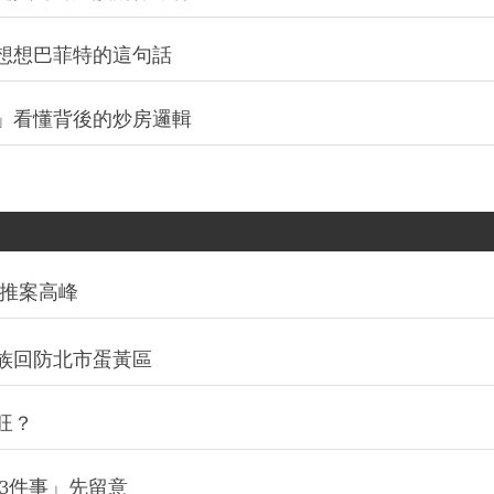
想想巴菲特的這句話
」看懂背後的炒房邏輯
創推案高峰
族回防北市蛋黃區
旺？
3件事」先留意