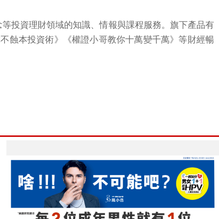
觀念等投資理財領域的知識、情報與課程服務。旗下產品有
教你不蝕本投資術》《權證小哥教你十萬變千萬》等財經暢