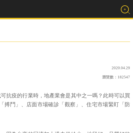
2020.04.29
瀏覽數：
182547
找可抗疫的行業時，地產業會是其中之一嗎？此時可以買
「搏鬥」、店面市場確診「觀察」、住宅市場緊盯「防