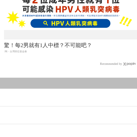
驚！每2男就有1人中標？不可能吧？
PR・台灣癌症基金會
Recommended by