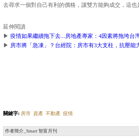
去尋求一個對自己有利的價格，讓雙方能夠成交，這也
延伸閱讀
▶
疫情如果繼續拖下去...房地產專家：4因素將拖垮台
▶
房市將「急凍」？台經院：房市有3大支柱，抗壓能力
關鍵字:
房市
資產
不動產
疫情
作者簡介_Smart 智富月刊