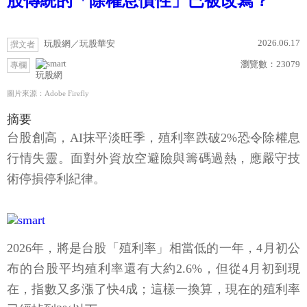
股傳統的「除權息慣性」已被改寫？
2026.06.17
玩股網／玩股華安
撰文者
瀏覽數：
23079
專欄
玩股網
圖片來源：Adobe Firefly
摘要
台股創高，AI抹平淡旺季，殖利率跌破2%恐令除權息
行情失靈。面對外資放空避險與籌碼過熱，應嚴守技
術停損停利紀律。
2026年，將是台股「殖利率」相當低的一年，4月初公
布的台股平均殖利率還有大約2.6%，但從4月初到現
在，指數又多漲了快4成；這樣一換算，現在的殖利率