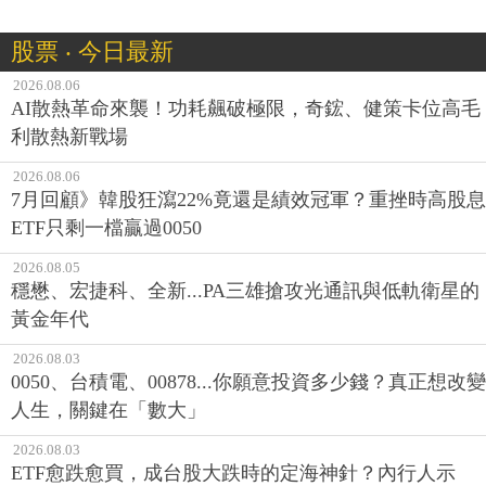
股票 ‧ 今日最新
2026.08.06
AI散熱革命來襲！功耗飆破極限，奇鋐、健策卡位高毛
利散熱新戰場
2026.08.06
7月回顧》韓股狂瀉22%竟還是績效冠軍？重挫時高股息
ETF只剩一檔贏過0050
2026.08.05
穩懋、宏捷科、全新...PA三雄搶攻光通訊與低軌衛星的
黃金年代
2026.08.03
0050、台積電、00878...你願意投資多少錢？真正想改變
人生，關鍵在「數大」
2026.08.03
ETF愈跌愈買，成台股大跌時的定海神針？內行人示