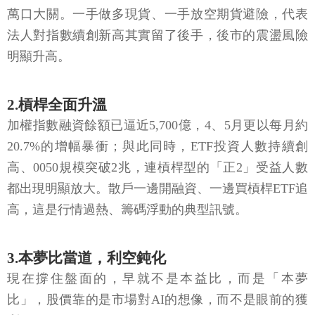
萬口大關。一手做多現貨、一手放空期貨避險，代表
法人對指數續創新高其實留了後手，後市的震盪風險
明顯升高。
2.槓桿全面升溫
加權指數融資餘額已逼近5,700億，4、5月更以每月約
20.7%的增幅暴衝；與此同時，ETF投資人數持續創
高、0050規模突破2兆，連槓桿型的「正2」受益人數
都出現明顯放大。散戶一邊開融資、一邊買槓桿ETF追
高，這是行情過熱、籌碼浮動的典型訊號。
3.本夢比當道，利空鈍化
現在撐住盤面的，早就不是本益比，而是「本夢
比」，股價靠的是市場對AI的想像，而不是眼前的獲