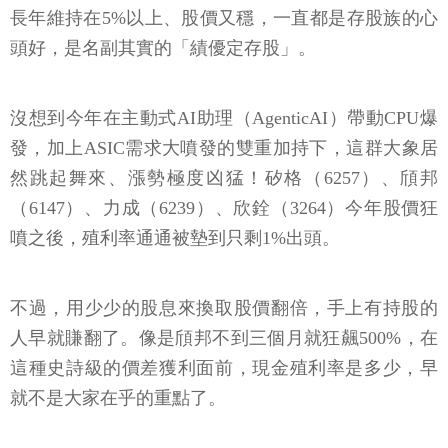
長年維持在5%以上、股價又穩，一直都是存股族的心
頭好，是名副其實的「績優定存股」。
沒想到今年在主動式AI助理（AgenticAI）帶動CPU爆
發，加上ASIC需求大噴發的雙重加持下，這群大象居
然跳起舞來、漲勢極度凶猛！矽格（6257）、頎邦
（6147）、力成（6239）、欣銓（3264）今年股價狂
噴之後，殖利率通通被墊到只剩1%出頭。
不過，用少少的股息來換取股價翻倍，手上有持股的
人早就賺翻了。像是頎邦不到三個月就狂飆500%，在
這種史詩級的價差獲利面前，現金殖利率是多少，早
就不是大家在乎的重點了。