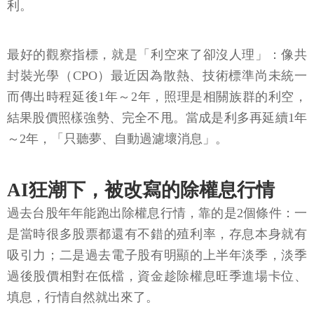
利。
最好的觀察指標，就是「利空來了卻沒人理」：像共
封裝光學（CPO）最近因為散熱、技術標準尚未統一
而傳出時程延後1年～2年，照理是相關族群的利空，
結果股價照樣強勢、完全不甩。當成是利多再延續1年
～2年，「只聽夢、自動過濾壞消息」。
AI狂潮下，被改寫的除權息行情
過去台股年年能跑出除權息行情，靠的是2個條件：一
是當時很多股票都還有不錯的殖利率，存息本身就有
吸引力；二是過去電子股有明顯的上半年淡季，淡季
過後股價相對在低檔，資金趁除權息旺季進場卡位、
填息，行情自然就出來了。