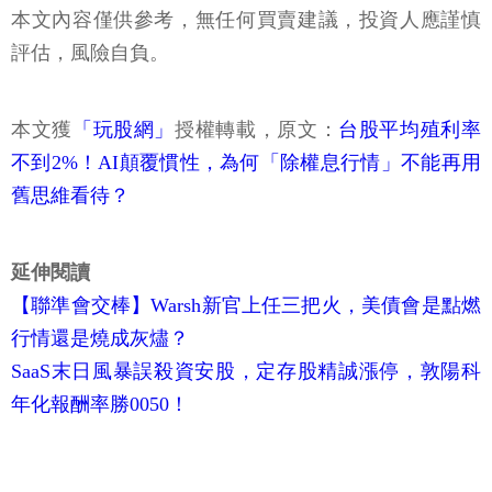
本文內容僅供參考，無任何買賣建議，投資人應謹慎
評估，風險自負。
本文獲
「玩股網」
授權轉載，原文：
台股平均殖利率
不到2%！AI顛覆慣性，為何「除權息行情」不能再用
舊思維看待？
延伸閱讀
【聯準會交棒】Warsh新官上任三把火，美債會是點燃
行情還是燒成灰燼？
SaaS末日風暴誤殺資安股，定存股精誠漲停，敦陽科
年化報酬率勝0050！