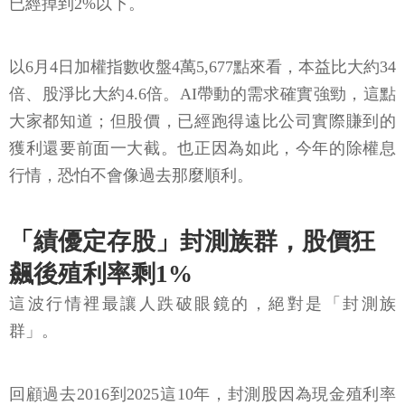
已經掉到2%以下。
以6月4日加權指數收盤4萬5,677點來看，本益比大約34
倍、股淨比大約4.6倍。AI帶動的需求確實強勁，這點
大家都知道；但股價，已經跑得遠比公司實際賺到的
獲利還要前面一大截。也正因為如此，今年的除權息
行情，恐怕不會像過去那麼順利。
「績優定存股」封測族群，股價狂
飆後殖利率剩1%
這波行情裡最讓人跌破眼鏡的，絕對是「封測族
群」。
回顧過去2016到2025這10年，封測股因為現金殖利率