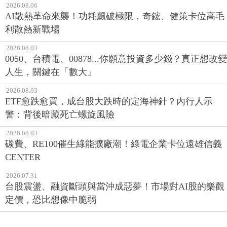
2026.08.06
AI散熱革命來襲！功耗飆破極限，奇鋐、健策卡位高毛
利散熱新戰場
2026.08.03
0050、台積電、00878...你願意投資多少錢？真正想改變
人生，關鍵在「數大」
2026.08.03
ETF愈跌愈買，成台股大跌時的定海神針？內行人示
警：背後暗藏死亡螺旋風險
2026.08.03
碳費、RE100催生綠能擴廠潮！綠電企業卡位遠雄信義
CENTER
2026.07.31
台股震盪、融資斷頭與當沖成惡夢！市場對AI股的樂觀
定價，恐比想像中脆弱