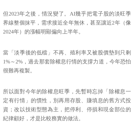
但2023年之後，情況變了。AI幾乎把電子股的淡旺季
界線整個抹平，需求接近全年無休，甚至讓近2年（像
2024年）的漲幅明顯偏向上半年。
當「淡季後的低檔」不再、殖利率又被股價墊到只剩
1%～2%，過去那套除權息行情的支撐力道，今年恐怕
很難再複製。
所以面對今年的除權息旺季，先暫時忘掉「除權息一
定有行情」的慣性，別再用存股、賺填息的舊方式投
資；改以技術型態為主，把停利、停損和現金部位的
紀律顧好，才是比較務實的做法。