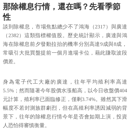
那除權息行情，還在嗎？先看季節
性
談到除權息，市場焦點總少不了鴻海（2317）與廣達
（2382）這類指標權值股。歷史統計顯示，廣達與鴻
海在除權息前夕發動拉抬的機率分別高達9成與8成，
常吸引大批買盤提前一個月進場卡位，藉此賺取波段
價差。
身為電子代工大廠的廣達，往年平均殖利率高達
5.5%；然而隨著今年股價水漲船高，以今日收盤價404
元計算，殖利率已面臨修正，僅剩3.74%。雖然其下滑
幅度不若封測族群劇烈，但在高殖利率誘因減弱的背
景下，往年的除權息行情今年是否會如期上演，投資
人恐怕得審慎衡量。