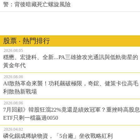
警：背後暗藏死亡螺旋風險
股票 ‧ 熱門排行
2026.08.05
穩懋、宏捷科、全新...PA三雄搶攻光通訊與低軌衛星的
黃金年代
2026.08.06
AI散熱革命來襲！功耗飆破極限，奇鋐、健策卡位高毛
利散熱新戰場
2026.08.06
7月回顧》韓股狂瀉22%竟還是績效冠軍？重挫時高股息
ETF只剩一檔贏過0050
2026.04.02
磷化銦成稀缺物資，「5台廠」坐收戰略紅利