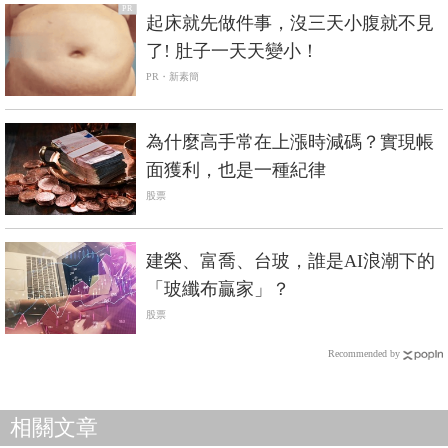
PR
起床就先做件事，沒三天小腹就不見
了! 肚子一天天變小！
PR・新素簡
為什麼高手常在上漲時減碼？實現帳
面獲利，也是一種紀律
股票
建榮、富喬、台玻，誰是AI浪潮下的
「玻纖布贏家」？
股票
Recommended by
相關文章