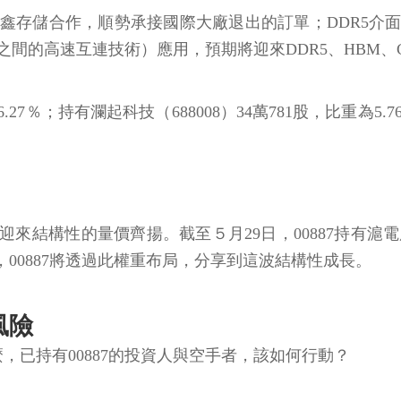
鑫存儲合作，順勢承接國際大廠退出的訂單；DDR5介面晶
Link，處理器之間的高速互連技術）應用，預期將迎來DDR5、HB
6.27％；持有瀾起科技（688008）34萬781股，比重為5
結構性的量價齊揚。截至５月29日，00887持有滬電股份
00887將透過此權重布局，分享到這波結構性成長。
風險
麼，已持有00887的投資人與空手者，該如何行動？