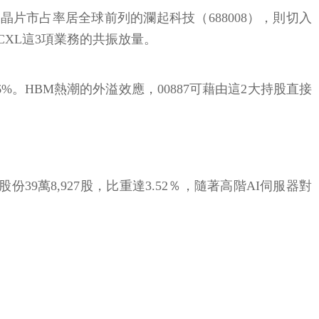
片市占率居全球前列的瀾起科技（688008），則切入
M、CXL這3項業務的共振放量。
.76%。HBM熱潮的外溢效應，00887可藉由這2大持股直接
39萬8,927股，比重達3.52％，隨著高階AI伺服器對