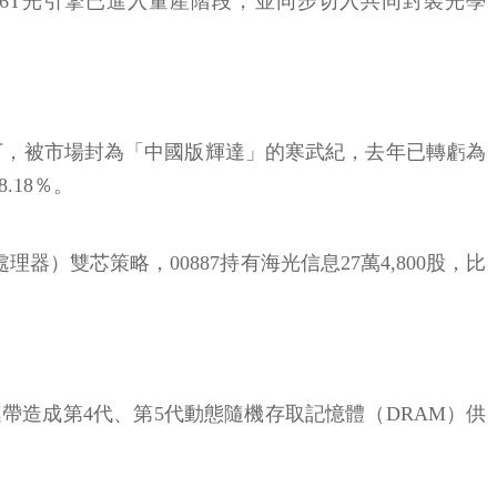
0G、1.6T光引擎已進入量產階段，並同步切入共同封裝光學
下，被市場封為「中國版輝達」的寒武紀，去年已轉虧為
.18％。
器）雙芯策略，00887持有海光信息27萬4,800股，比
帶造成第4代、第5代動態隨機存取記憶體（DRAM）供