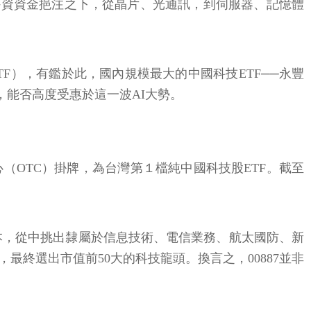
外資資金挹注之下，從晶片、光通訊，到伺服器、記憶體
F），有鑑於此，國內規模最大的中國科技ETF──永豐
的，能否高度受惠於這一波AI大勢。
中心（OTC）掛牌，為台灣第１檔純中國科技股ETF。截至
樣本，從中挑出隸屬於信息技術、電信業務、航太國防、新
終選出市值前50大的科技龍頭。換言之，00887並非