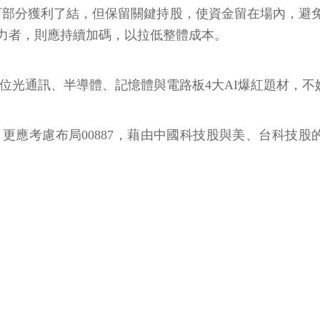
，可部分獲利了結，但保留關鍵持股，使資金留在場內，
力者，則應持續加碼，以拉低整體成本。
次卡位光通訊、半導體、記憶體與電路板4大AI爆紅題材，
應考慮布局00887，藉由中國科技股與美、台科技股的