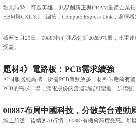
如此時勢，可造英雄：兆易創新正與DRAM量產企業長
HBM與CXL 3.1（編按：Compute Express 
截至５月29日，00887持有兆易創新20萬976股，比重達
受益。
題材4》電路板：PCB需求續強
AI伺服器愈高階，所需PCB層數愈多，材料供應商有望迎來
PCB的需求日增，滬電股份的營運動能可望進一步增強，
00887布局中國科技，分散美台連動
綜上所述，後續的AI行情，00887有機會高度受惠。那