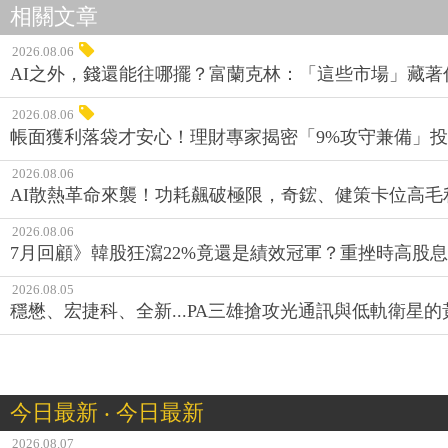
相關文章
2026.08.06
AI之外，錢還能往哪擺？富蘭克林：「這些市場」藏著
2026.08.06
帳面獲利落袋才安心！理財專家揭密「9%攻守兼備」投資
2026.08.06
AI散熱革命來襲！功耗飆破極限，奇鋐、健策卡位高毛
2026.08.06
7月回顧》韓股狂瀉22%竟還是績效冠軍？重挫時高股息E
2026.08.05
穩懋、宏捷科、全新...PA三雄搶攻光通訊與低軌衛星
今日最新 ‧ 今日最新
2026.08.07