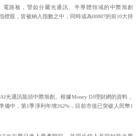
體、電路板，譬如分屬光通訊、半導體領域的中際旭創
等等指標股，皆被納入指數之中，同時成為00887的前10大持
I光通訊龍頭中際旭創。根據Money DJ理財網的資料，
能正在準備中，第1季淨利年增262%，目前市值已突破人民幣1