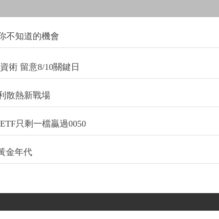
你不知道的機會
術 留意8/10關鍵日
利散熱新戰場
TF只剩一檔贏過0050
的黃金年代