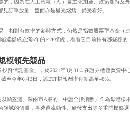
標的，因為在人工智慧（AI）自主化加速、政策加持及
節都見訂單放量，盤面亦是星光熠熠，備受看好。
，相對有效率的參與方式，仍然是指數股票型基金（ET
新開箱這檔成立滿5年的ETF精銳，看看它目前持有哪些標
元規模領先競品
券投資信託基金」，於2021年3月31日在證券櫃檯買賣
截至今年6月3日，該ETF檔報酬率創新高至48%。
式，是以涵蓋滬、深兩市A股的「中證全指指數」作為母體
領域的個股，再透過流動性、研發支出等多重門檻篩選，最