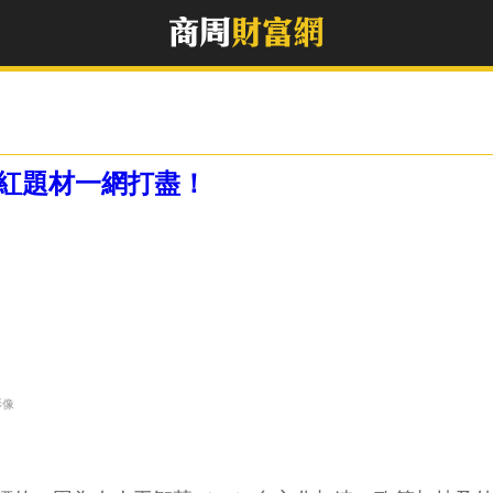
I爆紅題材一網打盡！
影像