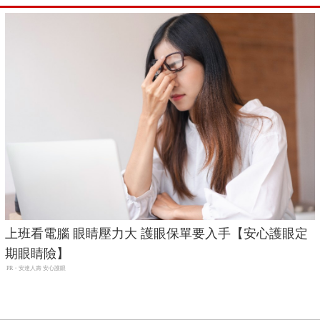
上班看電腦 眼睛壓力大 護眼保單要入手【安心護眼定
期眼睛險】
PR・安達人壽 安心護眼