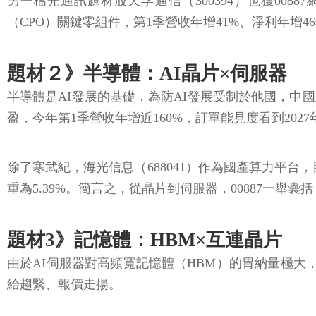
另一檔光通訊題材股天孚通信（300394）也獲00887
（CPO）關鍵零組件，第1季營收年增41%、淨利年增4
題材２》半導體：AI晶片×伺服器
半導體是AI發展的基礎，為防AI發展受制於他國，
盈，今年第1季營收年增近160%，訂單能見度看到2027年。
除了寒武紀，海光信息（688041）作為國產算力平台，目
重為5.39%。簡言之，從晶片到伺服器，00887一舉
題材3》記憶體：HBM×互連晶片
由於AI伺服器對高頻寬記憶體（HBM）的胃納量極大
給趨緊、報價走揚。