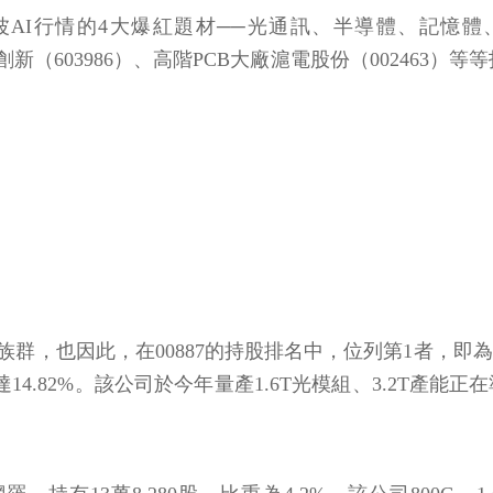
波AI行情的4大爆紅題材──光通訊、半導體、記憶
易創新（603986）、高階PCB大廠滬電股份（002463）
，也因此，在00887的持股排名中，位列第1者，即為A
比重達14.82%。該公司於今年量產1.6T光模組、3.2T產