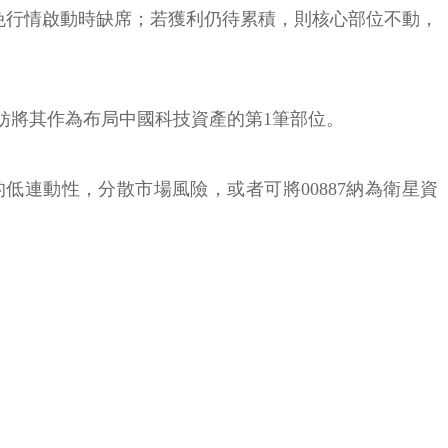
避免行情啟動時缺席；若獲利仍待累積，則核心部位不動，
不妨將其作為布局中國科技資產的第1筆部位。
低連動性，分散市場風險，或者可將00887納為衛星資