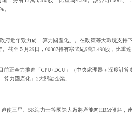
網羅，持有13萬8,280股，比重為4.2%。該公司80
6%。
中國政府近年致力於「算力國產化」。在政策等大環境支持
截至５月29日，00887持有寒武紀9萬3,498股，比重達8
前正全力推進「CPU+DCU」（中央處理器＋深度計算處理
囊括「算力國產化」2大關鍵企業。
，迫使三星、SK海力士等國際大廠將產能向HBM傾斜，連