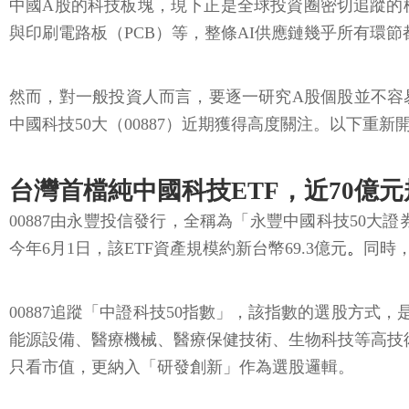
中國A股的科技板塊，現下正是全球投資圈密切追蹤的
與印刷電路板（PCB）等，整條AI供應鏈幾乎所有環
然而，對一般投資人而言，要逐一研究A股個股並不容易
中國科技50大（00887）近期獲得高度關注。以下重
台灣首檔純中國科技ETF，近70億
00887由永豐投信發行，全稱為「永豐中國科技50大證
今年6月1日，該ETF資產規模約新台幣69.3億元
。
同時，
00887追蹤「中證科技50指數」，該指數的選股方
能源設備、醫療機械、醫療保健技術、生物科技等高技術
只看市值，更納入「研發創新」作為選股邏輯。