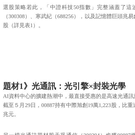
選股策略若此，「中證科技50指數」完整涵蓋了這
（300308）、寒武紀（688256），以及記憶體巨頭兆
股（詳見表1）。
題材1》光通訊：光引擎×封裝光學
AI資料中心的擴建熱潮中，最直接受惠的是高速光通訊族群
截至５月29日，00887持有中際旭創19萬1,223股，
兆元。