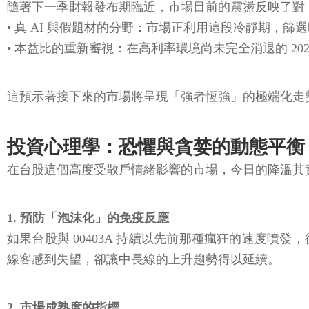
隨著下一季財報發布期臨近，市場目前的震盪反映了對
• 真 AI 與假題材的分野：市場正利用這段冷靜期，
• 本益比的重新審視：在高利率環境尚未完全消退的 2026 
這預示著接下來的市場將呈現「強者恆強」的極端化走
投資心理學：恐懼與貪婪的動態平衡
在台股這個高度受散戶情緒影響的市場，今日的降溫其
1. 預防「泡沫化」的免疫反應
如果台股與 00403A 持續以先前那種瘋狂的速度
線客感到失望，卻讓中長線的上升趨勢得以延續。
2. 市場成熟度的指標