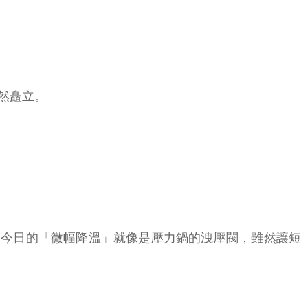
然矗立。
害。今日的「微幅降溫」就像是壓力鍋的洩壓閥，雖然讓短