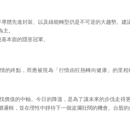
I、半導體先進封裝、以及綠能轉型仍是不可逆的大趨勢。
 為主。
應基本面的隱形冠軍。
視為行情的終點，而應被視為「行情由狂熱轉向健康」的
找價值的中軸。今日的降溫，是為了讓未來的步伐走得
價邏輯，並在理性中靜待下一個波瀾壯闊的機會。台股的