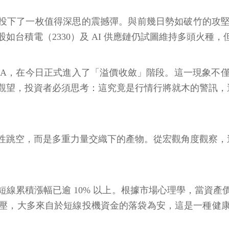
的投資市場投下了一枚值得深思的震撼彈。與前幾日勢如破竹
台積電（2330）及 AI 供應鏈仍試圖維持多頭火種
0403A，在今日正式進入了「溢價收斂」階段。這一現
觀望，投資者必須思考：這究竟是行情行將就木的警訊，
性跳空，而是多重力量交織下的產物。從宏觀角度觀察，
線累積漲幅已逾 10% 以上。根據市場心理學，當資
壓，大多來自於短線投機資金的落袋為安，這是一種健