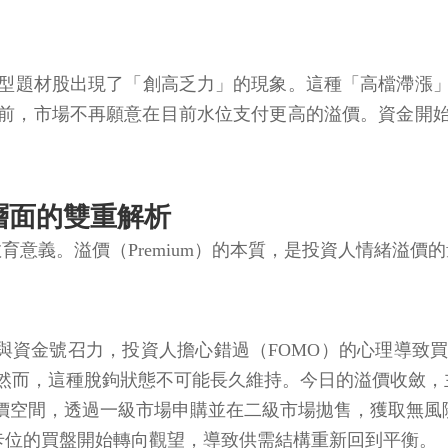
型題材股出現了「創高乏力」的現象。這種「高檔滯漲
前，市場不再願意在目前水位支付更高的溢價。資金開
理層面的雙重解析
教育意義。溢價（Premium）的本質，是投資人情緒溢價
話題性與資金號召力，投資人擔心錯過（FOMO）的心理導
然而，這種脫鉤狀態不可能長久維持。今日的溢價收斂，
溢價空間，透過一級市場申購並在二級市場拋售，獲取無
卡位的買盤開始轉向觀望，導致供需結構重新回到平衡。