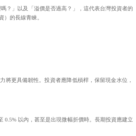
理嗎？」以及「溢價是否過高？」，這代表台灣投資者的
資）的長線青睞。
發力將更具備韌性。投資者應降低槓桿，保留現金水位，
 0.5% 以內，甚至是出現微幅折價時。長期投資應建立