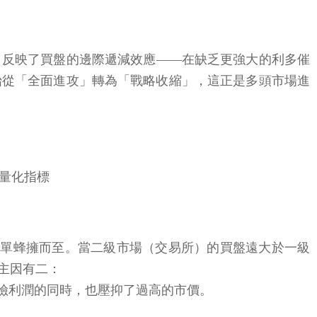
」反映了買盤的邊際遞減效應——在缺乏更強大的利多催
始從「全面進攻」轉為「戰略收縮」，這正是多頭市場進
的量化指標
致買單蜂擁而至。當二級市場（交易所）的買盤遠大於一級
主因有二：
風險利潤的同時，也壓抑了過高的市價。