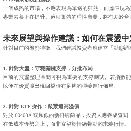
一個成熟的市場，不應表現為單邊的狂熱，而應表現為
專業素養正在提升。這種集體的理性自覺，將有助於台
未來展望與操作建議：如何在震盪中
針對目前的盤勢特徵，我們建議投資者應建立「動態調
1. 針對大盤：守穩關鍵支撐，分批布局
目前的震盪整理區間可視為重要的支撐測試。若指數能
以便在優質股出現回檔時有足夠的彈藥進行佈局。
2. 針對 ETF 操作：嚴禁追高溢價
對於 00403A 或類似的新掛牌商品，投資人應養成
在低成本優勢之上，而非寄望於情緒帶動的末端行情。