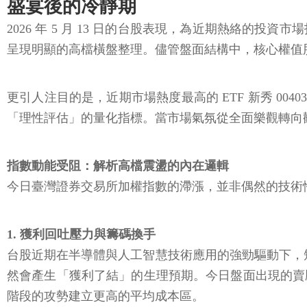
盛宴後的冷靜期
2026 年 5 月 13 日的台股表現，為近期熱絡
呈現明顯的高檔橫盤整理。儘管盤面結構中，核心權值股如
更引人注目的是，近期市場熱度最高的 ETF 新秀 0
「理性評估」的量化指標。當市場氣氛從全面樂觀轉向
指數動能受阻：解析高檔震盪的內在邏輯
今日臺灣證券交易所加權指數的滯漲，並非偶然的技術
1. 獲利回吐壓力與籌碼換手
台股近期在半導體與人工智慧技術應用的強勁驅動下，短
然會產生「獲利了結」的生理預期。今日盤面出現的賣
階段的攻勢建立更高的平均成本區。