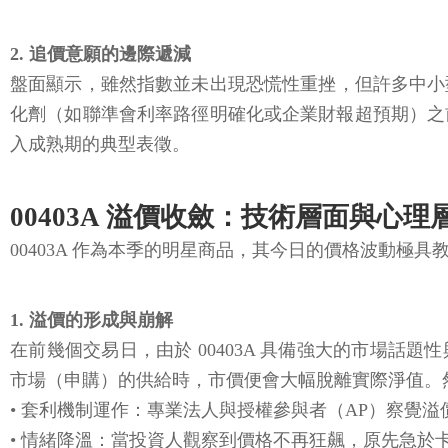
2. 追價意願的邊際遞減
盤面顯示，雖然指數並未出現恐慌性重挫，但許多中小
化劑（如聯準會利率路徑明確化或企業財報超預期）之
入成熟期的典型表徵。
00403A 溢價收斂：技術層面與心
00403A 作為本季的明星商品，其今日的價格波動極具
1. 溢價的形成與崩解
在前幾個交易日，由於 00403A 具備強大的市場
市場（申購）的供給時，市價便會大幅脫離實際淨值。
• 套利機制運作：專業法人與授權參與者（AP）察覺
• 情緒降溫：當投資人觀察到價格不再狂飆，原先急於