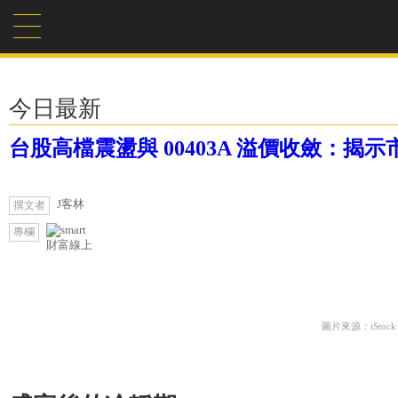
今日最新
台股高檔震盪與 00403A 溢價收斂：
J客林
撰文者
專欄
財富線上
圖片來源：iStock