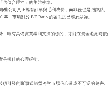
「估值合理性」的集體校準。
篩選哪些公司真正擁有訂單與毛利成長，而非僅僅是蹭熱點。
年，市場對於 P/E Ratio 的容忍度已趨於嚴謹。
勢，唯有具備實質獲利支撐的標的，才能在資金退潮時依
實是極佳的心理緩衝。
噴發，後續引發的斷頭式崩盤將對市場信心造成不可逆的傷