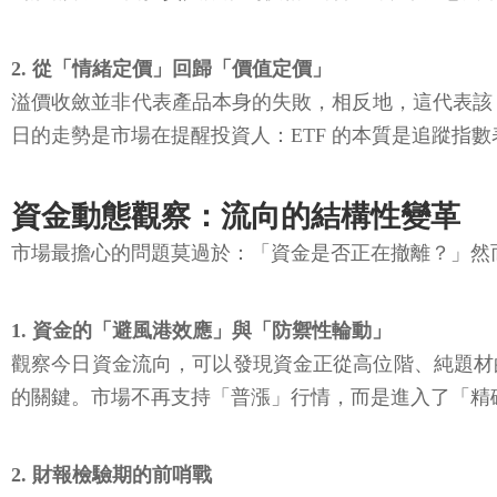
2. 從「情緒定價」回歸「價值定價」
溢價收斂並非代表產品本身的失敗，相反地，這代表該 
日的走勢是市場在提醒投資人：ETF 的本質是追蹤指
資金動態觀察：流向的結構性變革
市場最擔心的問題莫過於：「資金是否正在撤離？」然
1. 資金的「避風港效應」與「防禦性輪動」
觀察今日資金流向，可以發現資金正從高位階、純題材
的關鍵。市場不再支持「普漲」行情，而是進入了「精
2. 財報檢驗期的前哨戰