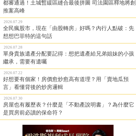
都審通過！土城暫緩區縫合最後拼圖 司法園區釋地將創
推案高峰
2026.07.29
全民瘋股市，現在「由股轉房」好嗎？內行人點破：先
想想巴菲特的這句話
2026.07.28
單身貴族遺產分配要記得：想把遺產給兄弟姐妹的小孩
繼承，需要有遺囑
2026.07.22
好想要有個家！房價愈炒愈高有道理？用「賣地瓜預
言」看懂背後的炒房邏輯
2026.07.30
房屋也有履歷表？什麼是「不動產說明書」？為什麼它
是買房前必讀的保命符？