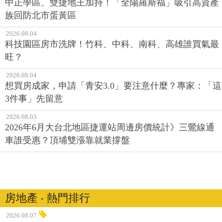
中正學區、雙捷地王加持！「全陽羅斯福」吸引高資產
族回防北市蛋黃區
2026.08.04
科技園區房市洗牌！竹科、中科、南科、高雄誰買氣最
旺？
2026.08.04
想買房成家，申請「青安3.0」要注意什麼？專家：「這
3件事」先留意
2026.08.03
2026年6月大台北地區捷運站周邊房價統計》三鶯線通
車誰受惠？頂埔雙漲靠就業撐盤
房地產 ‧ 熱門排行
2026.08.07