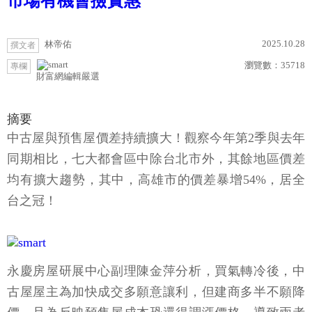
市場有機會撿實惠
2025.10.28
林帝佑
撰文者
瀏覽數：
35718
專欄
財富網編輯嚴選
摘要
中古屋與預售屋價差持續擴大！觀察今年第2季與去年
同期相比，七大都會區中除台北市外，其餘地區價差
均有擴大趨勢，其中，高雄市的價差暴增54%，居全
台之冠！
永慶房屋研展中心副理陳金萍分析，買氣轉冷後，中
古屋屋主為加快成交多願意讓利，但建商多半不願降