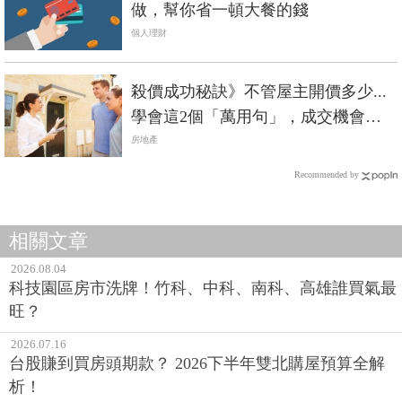
做，幫你省一頓大餐的錢
個人理財
殺價成功秘訣》不管屋主開價多少...
學會這2個「萬用句」，成交機會大
增！
房地產
Recommended by
相關文章
2026.08.04
科技園區房市洗牌！竹科、中科、南科、高雄誰買氣最
旺？
2026.07.16
台股賺到買房頭期款？ 2026下半年雙北購屋預算全解
析！