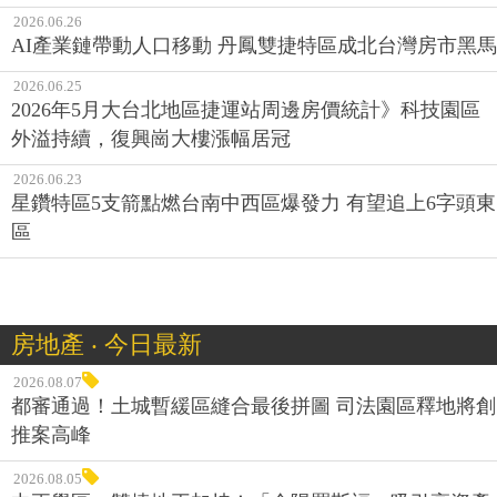
2026.06.26
AI產業鏈帶動人口移動 丹鳳雙捷特區成北台灣房市黑馬
2026.06.25
2026年5月大台北地區捷運站周邊房價統計》科技園區
外溢持續，復興崗大樓漲幅居冠
2026.06.23
星鑽特區5支箭點燃台南中西區爆發力 有望追上6字頭東
區
房地產 ‧ 今日最新
2026.08.07
都審通過！土城暫緩區縫合最後拼圖 司法園區釋地將創
推案高峰
2026.08.05