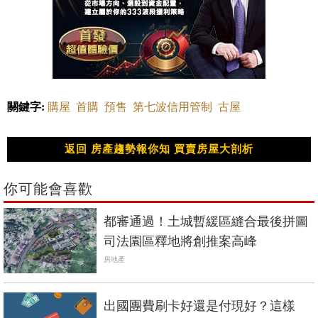
關鍵字:
購屋
首購
預售
第七波信用管制
古屋
返回 房產趨勢報你知 買賣房屋大剖析
你可能會喜歡
都審通過！土城暫緩區縫合最後拼圖
司法園區釋地將創推案高峰
房地產
出國團費刷卡好還是付現好？這樣