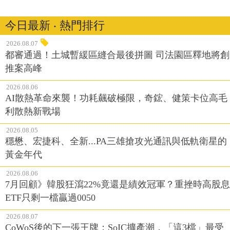
今日最新 ‧ 熱門排行
2026.08.07
都審通過！土城暫緩區縫合最後拼圖 司法園區釋地將創
推案高峰
2026.08.06
AI散熱革命來襲！功耗飆破極限，奇鋐、健策卡位高毛
利散熱新戰場
2026.08.05
穩懋、宏捷科、全新...PA三雄搶攻光通訊與低軌衛星的
黃金年代
2026.08.06
7月回顧》韓股狂瀉22%竟還是績效冠軍？重挫時高股息
ETF只剩一檔贏過0050