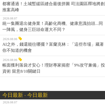
惠！
2026.08.07
都審通過！土城暫緩區縫合最後拼圖 司法園區釋地將創
推案高峰
2026.08.07
統一集團退出健身業！高齡化商機、健康意識抬頭...同
一陣風，健身三巨頭命運大不同？
2026.08.06
AI之外，錢還能往哪擺？富蘭克林：「這些市場」藏著
你不知道的機會
2026.08.06
帳面獲利落袋才安心！理財專家揭密「9%攻守兼備」投
資術 留意8/10關鍵日