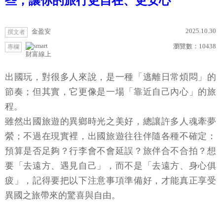
些，讓你的旅行更自在、更安心
2025.10.30
金盈安
撰文者
瀏覽數：
10438
專欄
財富線上
出國玩，對很多人來說，是一種「逃離日常煩悶」的
節奏；但其實，它更像是一場「靠近自己內心」的旅
程。
雖然出國旅遊的異鄉時光之美好，總讓許多人魂牽夢
縈；不過在現實裡，出國旅遊往往伴隨各種不確定：
預算是否足夠？行李會不會延誤？旅伴合不合拍？想
要「去遠方、遇見自己」，而不是「去遠方、身心俱
疲」，記得要把以下注意事項準備好，才能真正享受
異國之旅帶來的驚喜與自由。