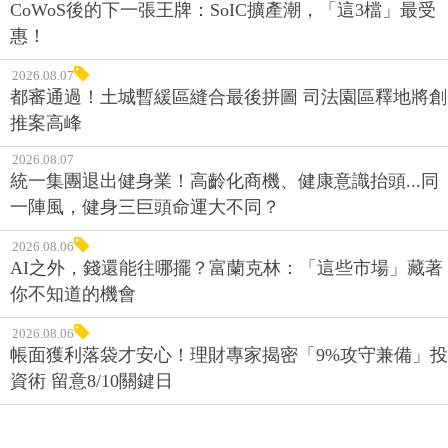
今日最新 ‧ 今日最新
2026.08.07
CoWoS後的下一張王牌：SoIC擴產潮，「這3檔」最受
惠！
2026.08.07
都審通過！土城暫緩區縫合最後拼圖 司法園區釋地將創
推案高峰
2026.08.07
統一集團退出健身業！高齡化商機、健康意識抬頭...同
一陣風，健身三巨頭命運大不同？
2026.08.06
AI之外，錢還能往哪擺？富蘭克林：「這些市場」藏著
你不知道的機會
2026.08.06
帳面獲利落袋才安心！理財專家揭密「9%攻守兼備」投
資術 留意8/10關鍵日