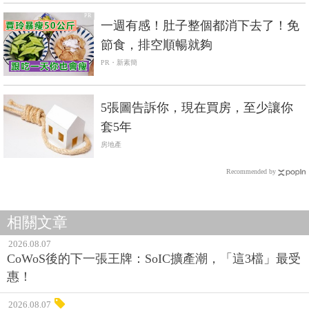
否認
房地產
PR
一週有感！肚子整個都消下去了！免
節食，排空順暢就夠
PR・新素簡
5張圖告訴你，現在買房，至少讓你
套5年
房地產
Recommended by
相關文章
2026.08.07
CoWoS後的下一張王牌：SoIC擴產潮，「這3檔」最受