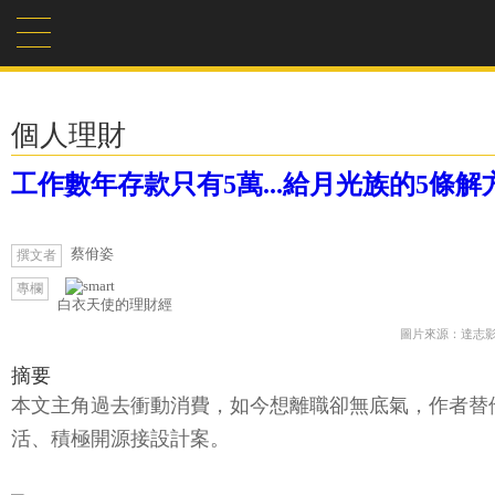
個人理財
工作數年存款只有5萬...給月光族的5條解
蔡佾姿
撰文者
專欄
白衣天使的理財經
圖片來源：達志
摘要
本文主角過去衝動消費，如今想離職卻無底氣，作者替他
活、積極開源接設計案。