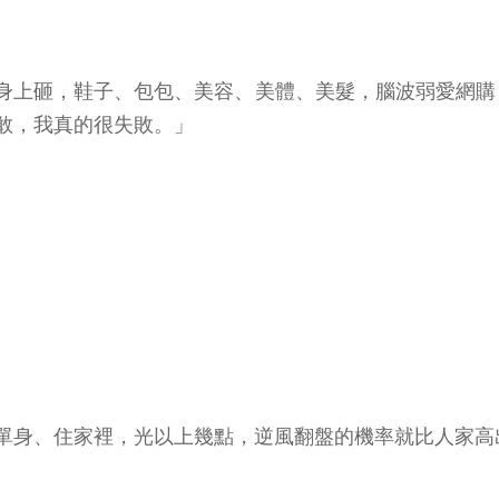
身上砸，鞋子、包包、美容、美體、美髮，腦波弱愛網購
敢，我真的很失敗。」
單身、住家裡，光以上幾點，逆風翻盤的機率就比人家高