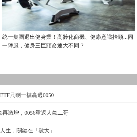
統一集團退出健身業！高齡化商機、健康意識抬頭...同
一陣風，健身三巨頭命運大不同？
TF只剩一檔贏過0050
氣再激增，0056重返人氣二哥
改變人生，關鍵在「數大」