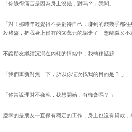
「你覺得痛苦是因為身上沒錢，對嗎？」我問。
「對！那時年輕覺得不要虧待自己，賺到的錢幾乎都往
殺豬盤，把我身上僅有的50萬元的騙走了，想離職又不
不讓朋友繼續沉溺在內耗的情緒中，我轉移話題。
「我們重新對焦一下，所以你這次找我的目的是？ 」
「你常說理財不嫌晚，我想開始，有機會嗎？ 」
慶幸的是朋友一直保有穩定的工作，身上也沒有貸款，