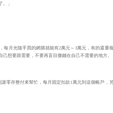
了。」
，每月光隨手買的網購就能有2萬元～3萬元，有的還重
楚自己想要跟需要，不要再盲目撒錢在自己不需要的地方。
只能讓零存整付來幫忙，每月固定扣款1萬元到這個帳戶，