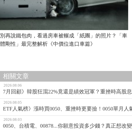
別再說鐵包肉，看過房車被輾成「紙團」的照片？「車
體剛性」最完整解析《中價位進口車篇》
相關文章
2026.08.06
7月回顧》韓股狂瀉22%竟還是績效冠軍？重挫時高股息E
2026.08.05
ETF人氣榜》漲時買0050、重挫時更要撿！0050單月人
2026.08.03
0050、台積電、00878...你願意投資多少錢？真正想