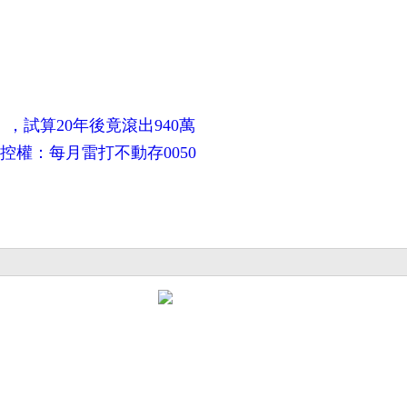
，試算20年後竟滾出940萬
控權：每月雷打不動存0050
。