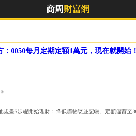
方：0050每月定期定額1萬元，現在就開始
影像
規畫5步驟開始理財：降低購物慾並記帳、定額儲蓄至30