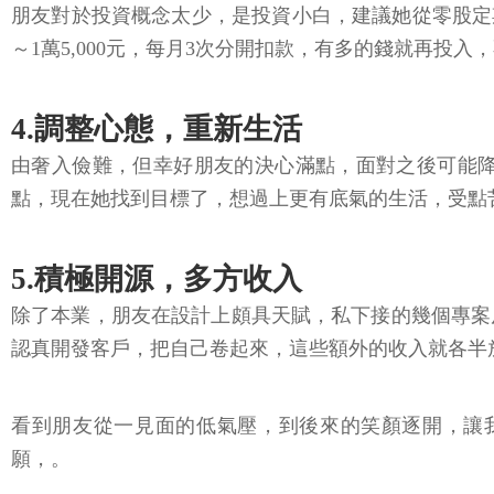
朋友對於投資概念太少，是投資小白，建議她從零股定期定
～1萬5,000元，每月3次分開扣款，有多的錢就再投
4.調整心態，重新生活
由奢入儉難，但幸好朋友的決心滿點，面對之後可能
點，現在她找到目標了，想過上更有底氣的生活，受點
5.積極開源，多方收入
除了本業，朋友在設計上頗具天賦，私下接的幾個專案
認真開發客戶，把自己卷起來，這些額外的收入就各半
看到朋友從一見面的低氣壓，到後來的笑顏逐開，讓
願，。