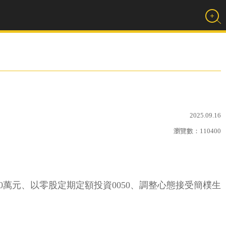
！
2025.09.16
瀏覽數：
110400
萬元、以零股定期定額投資0050、調整心態接受簡樸生