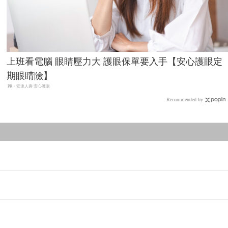
上班看電腦 眼睛壓力大 護眼保單要入手【安心護眼定
期眼睛險】
PR・安達人壽 安心護眼
Recommended by