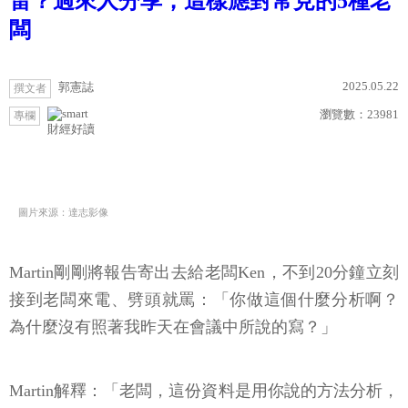
雷？過來人分享，這樣應對常見的5種老
闆
2025.05.22
郭憲誌
撰文者
瀏覽數：
23981
專欄
財經好讀
圖片來源：達志影像
Martin剛剛將報告寄出去給老闆Ken，不到20分鐘立刻
接到老闆來電、劈頭就罵：「你做這個什麼分析啊？
為什麼沒有照著我昨天在會議中所說的寫？」
Martin解釋：「老闆，這份資料是用你說的方法分析，