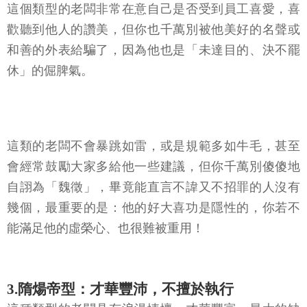
這個類型的老闆非常在意自己是否受到員工喜愛，喜
歡聽到他人的讚美，但你也千萬別被他美好的名聲或
和善的外表給騙了，因為他也是「未達目的、決不罷
休」的倔脾氣。
這類的老闆不會暴跳如雷，或是規範多如牛毛，甚至
會經常鼓勵大家多給他一些建議，但你千萬別傻傻地
自詡為「魏徵」，畢竟能直言不諱又不招罪的人沒有
幾個，最重要的是：他的好大喜功是隱性的，你若不
能滿足他的虛榮心、也很難被重用！
3.隋煬帝型：才華豐沛，不擅於執行