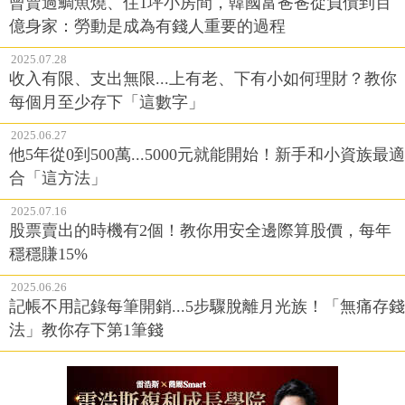
曾賣過鯛魚燒、住1坪小房間，韓國富爸爸從負債到百
億身家：勞動是成為有錢人重要的過程
2025.07.28
收入有限、支出無限...上有老、下有小如何理財？教你
每個月至少存下「這數字」
2025.06.27
他5年從0到500萬...5000元就能開始！新手和小資族最適
合「這方法」
2025.07.16
股票賣出的時機有2個！教你用安全邊際算股價，每年
穩穩賺15%
2025.06.26
記帳不用記錄每筆開銷...5步驟脫離月光族！「無痛存錢
法」教你存下第1筆錢