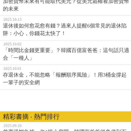
加密貨幣未來有可能取代美元？從美元霸權看加密貨幣
的未來
2025.10.13
退休後如何愈花愈有錢？過來人提醒6個常見的退休陷
阱：小心，你錢花太快了！
2025.10.02
「時間比金錢更重要」？韓國百億富爸爸：這句話只適
合「一種人」
2025.10.01
存退休金，不能忽略「報酬順序風險」！用3桶金撐起
一輩子的安全網
精彩書摘 ‧ 熱門排行
2025.09.26