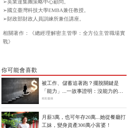
➢英業達集團策略中心顧問。
➢國立臺灣科技大學EMBA兼任教授。
➢財政部財政人員訓練所兼任講座。
相關著作：《總經理解密主管學：全方位主管職場實
戰》
你可能會喜歡
被工作、儲蓄追著跑？擺脫關鍵是
「能力」...一故事證明：沒能力的人
被平臺選擇，有能力的人選擇平臺
精彩書摘
月薪3萬，也可年存20萬...她從餐廳打
工妹，變身資產300萬小富婆！