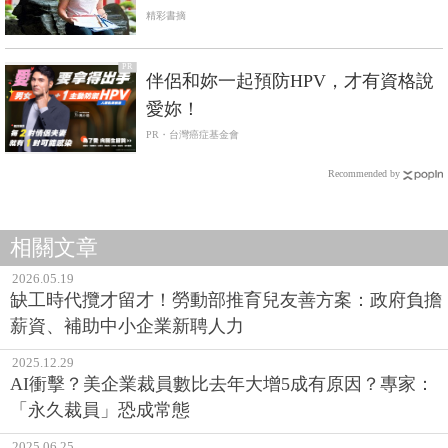
精彩書摘
PR
伴侶和妳一起預防HPV，才有資格說
愛妳！
PR・台灣癌症基金會
Recommended by
相關文章
2026.05.19
缺工時代攬才留才！勞動部推育兒友善方案：政府負擔
薪資、補助中小企業新聘人力
2025.12.29
AI衝擊？美企業裁員數比去年大增5成有原因？專家：
「永久裁員」恐成常態
2025.06.25