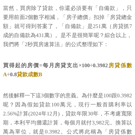
當然，買房除了貸款，你還必須要有「自備款」，只
要用前面2個數字相減，「房子總價」扣掉「房貸總金
額」就可得到答案了，「自備款」是251萬（房貸抓7
成的自備款為431萬）。是不是很簡單呢？綜合以上，
我們將「2秒買房速算法」的公式整理如下：
買得起的房價=每月房貸支出×100÷0.3982
房貸係數
A
÷0.8
貸款成數B
然後解釋一下這3個數字的意義。為什麼是100跟0.3982
呢？因為假如貸款100萬元，現行一般首購利率以
2.56%計算(2024年12月)，貸款年限30年，不考慮寬限
期，本利平均攤還計算，每個月就付3,982元。換算以
萬為單位，就是0.3982。公式將此稱為「房貸係數