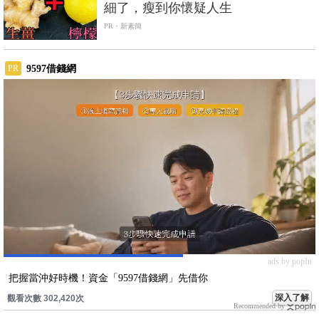
細了，瘦到你懷疑人生
PR・新素簡
9597借錢網
PR
ads by popIn
把握當沖好時機！資金「9597借錢網」先借你
深入了解
觀看次數 302,420次
Recommended by