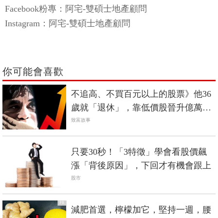
Facebook粉專：阿宅-雙碩士地產顧問
Instagram：阿宅-雙碩士地產顧問
你可能會喜歡
不追高、不買百元以上的股票》他36
歲就「退休」，靠低價股晉升億萬富
翁！
致富故事
只要30秒！「3特徵」學會看股價飆
漲「背後原因」，下回才有機會跟上
股市
PR
減肥首選，檸檬加它，堅持一週，腰