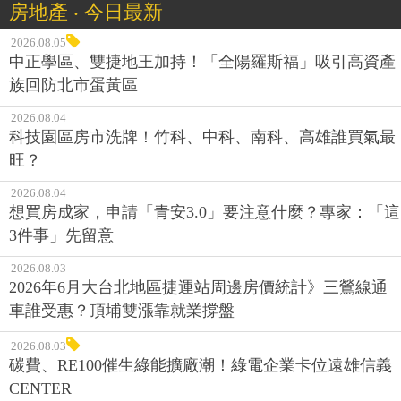
房地產 ‧ 今日最新
2026.08.05
中正學區、雙捷地王加持！「全陽羅斯福」吸引高資產
族回防北市蛋黃區
2026.08.04
科技園區房市洗牌！竹科、中科、南科、高雄誰買氣最
旺？
2026.08.04
想買房成家，申請「青安3.0」要注意什麼？專家：「這
3件事」先留意
2026.08.03
2026年6月大台北地區捷運站周邊房價統計》三鶯線通
車誰受惠？頂埔雙漲靠就業撐盤
2026.08.03
碳費、RE100催生綠能擴廠潮！綠電企業卡位遠雄信義
CENTER