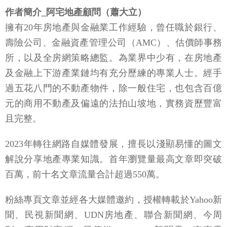
作者簡介_阿宅地產顧問（蕭大立）
擁有20年房地產與金融業工作經驗，曾任職於銀行、
壽險公司、金融資產管理公司（AMC）、估價師事務
所，以及全房網策略總監。為業界中少有，在房地產
及金融上下游產業鏈均有充分歷練的專業人士。經手
過五花八門的不動產物件，除一般住宅，也包含百億
元的商用不動產及偏遠的法拍山坡地，實務資歷豐富
且完整。
2023年轉往網路自媒體發展，擅長以淺顯易懂的圖文
解說分享地產專業知識。首年瀏覽量最高文章即突破
百萬，前十名文章流量合計超過550萬。
粉絲專頁文章並經各大媒體邀約，授權轉載於Yahoo新
聞、民視新聞網、UDN房地產、聯合新聞網、今周