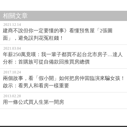
相關文章
2021.12.14
建商不說但你一定要懂的事》看懂預售屋「2張圖
面」，避免誤判花冤枉錢！
2021.03.04
年薪250萬竟嘆：我一輩子都買不起台北市房子…達人
分析：首購族可從自備款回推買房總價
2017.10.24
兩個故事，看「假小開」如何把房仲當臨演來騙女孩！
啟示：看男人和看房一樣重要
2013.02.28
用一條公式買人生第一間房