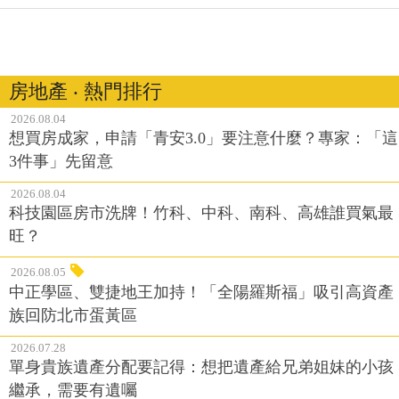
房地產 ‧ 熱門排行
2026.08.04
想買房成家，申請「青安3.0」要注意什麼？專家：「這
3件事」先留意
2026.08.04
科技園區房市洗牌！竹科、中科、南科、高雄誰買氣最
旺？
2026.08.05
中正學區、雙捷地王加持！「全陽羅斯福」吸引高資產
族回防北市蛋黃區
2026.07.28
單身貴族遺產分配要記得：想把遺產給兄弟姐妹的小孩
繼承，需要有遺囑