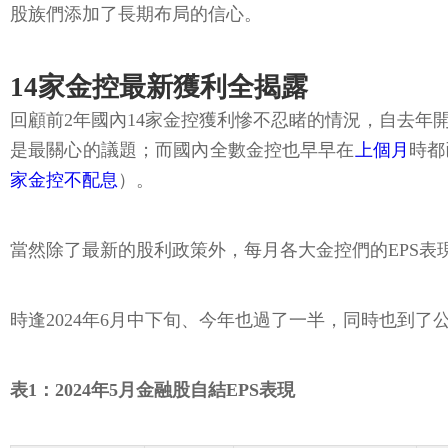
股族們添加了長期布局的信心。
14家金控最新獲利全揭露
回顧前2年國內14家金控獲利慘不忍睹的情況，自去
是最關心的議題；而國內全數金控也早早在
上個月
時都
家金控不配息
）。
當然除了最新的股利政策外，每月各大金控們的EPS
時逢2024年6月中下旬、今年也過了一半，同時也到
表1：2024年5月金融股自結EPS表現