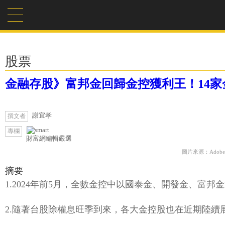
股票
金融存股》富邦金回歸金控獲利王！14
謝宜孝
撰文者
專欄
財富網編輯嚴選
圖片來源：Adobe F
摘要
1.2024年前5月，全數金控中以國泰金、開發金、富
2.隨著台股除權息旺季到來，各大金控股也在近期陸續