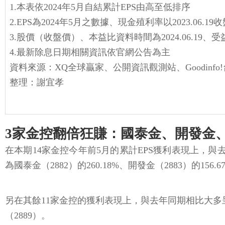
1.本表依2024年5月自結累計EPS由高至低排序
2.EPS為2024年5月之數據、現金殖利率以2023.06
3.股價（收盤價）、本益比資料時間為2024.06.19、受益人
4.最新除息日期相關資訊依官網公告為主
資料來源：XQ全球贏家、公開資訊觀測站、Goodin
整理：謝宜孝
3家金控翻倍狂賺：國泰金、開發金
在本期14家金控今年前5月的累計EPS獲利表現上，與
為國泰金（2882）的260.18%、開發金（2883）的1
另在其餘11家金控的獲利表現上，與去年同期相比大多
（2889）。