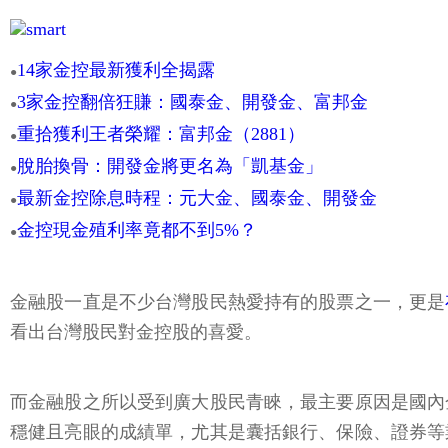
14家金控最新獲利全揭露
●
3家金控翻倍狂賺：國泰金、開發金、富邦金
●
重拾獲利王者榮耀：富邦金（2881）
●
脫胎換骨：開發金將更名為「凱基金」
●
最新金控除息時程：元大金、國泰金、開發金
●
金控現金殖利率竟都不到5%？
●
金融股一直是不少台灣股民熱愛持有的股票之一，更是
看出台灣股民對金控股的喜愛。
而金融股之所以受到廣大股民青睞，最主要原因是國內
穩健且亮眼的成績單，尤其是囊括銀行、保險、證券等