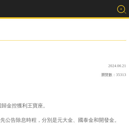
2024.06.21
瀏覽數：
35313
新回歸金控獲利王寶座。
率先公告除息時程，分別是元大金、國泰金和開發金。