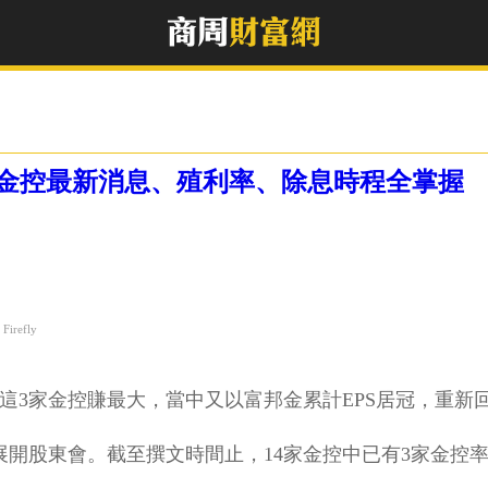
家金控最新消息、殖利率、除息時程全掌握
irefly
邦金這3家金控賺最大，當中又以富邦金累計EPS居冠，重
展開股東會。截至撰文時間止，14家金控中已有3家金控