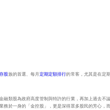
存股
族的首選、每月
定期定額排行
的常客，尤其是在定期
金融類股為政府高度管制與特許的行業，再加上過去不
業務於一身的「金控股」，更是深得眾多股民的芳心，