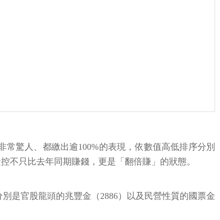
現非常驚人、都繳出逾100%的表現，依數值高低排序分別
說，這3家金控不只比去年同期賺錢，更是「翻倍賺」的狀態。
別是官股龍頭的兆豐金（2886）以及民營性質的國票金