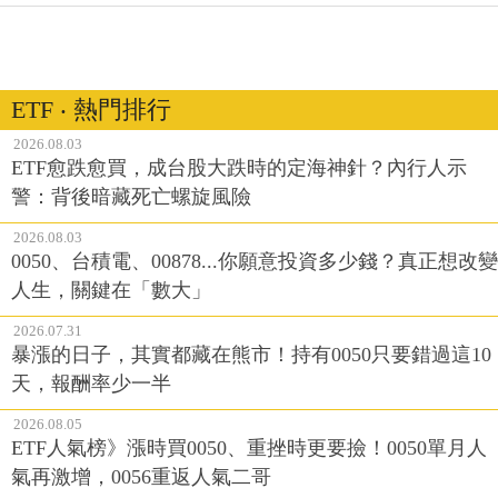
ETF ‧ 熱門排行
2026.08.03
ETF愈跌愈買，成台股大跌時的定海神針？內行人示
警：背後暗藏死亡螺旋風險
2026.08.03
0050、台積電、00878...你願意投資多少錢？真正想改變
人生，關鍵在「數大」
2026.07.31
暴漲的日子，其實都藏在熊市！持有0050只要錯過這10
天，報酬率少一半
2026.08.05
ETF人氣榜》漲時買0050、重挫時更要撿！0050單月人
氣再激增，0056重返人氣二哥