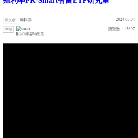
殖利率PK-Smart智富ETF研究室
2024.06.04
編輯部
撰文者
瀏覽數：
15697
專欄
財富網編輯嚴選