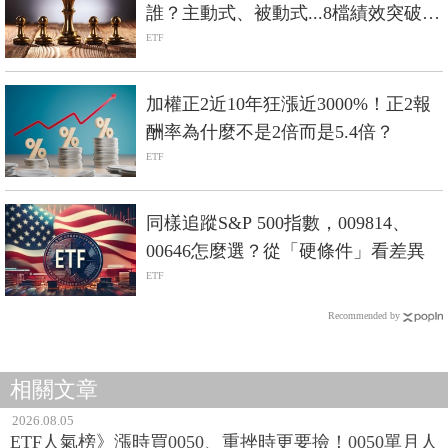
誰？主動式、被動式...8檔績效突破
100%
ETF
加權正2近10年狂漲近3000%！正2報
酬率為什麼不是2倍而是5.4倍？
ETF
同樣追蹤S&P 500指數，009814、
00646怎麼選？從「硬條件」看差異
ETF
Recommended by
相關文章
2026.08.05
ETF人氣榜》漲時買0050、重挫時更要撿！0050單月人