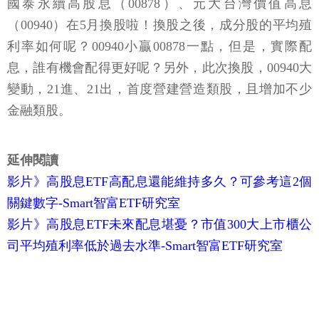
國泰永續高股息（00878）、元大台灣價值高息
（00940）在5月換股啦！換股之後，成分股的平均殖
利率如何呢？00940小贏00878一點，但是，實際配
息，誰有機會配得更好呢？另外，此次換股，00940大
變動，21進、21出，首度營建營造類股，且增加不少
金融類股。
延伸閱讀
影片》高股息ETF高配息還能維持多久？可參考這2個
關鍵數字-Smart智富ETF研究室
影片》高股息ETF未來配息堪憂？市值300大上市櫃公
司平均殖利率低於過去水準-Smart智富ETF研究室