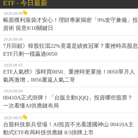
ETF ‧ 今日最新
2026.08.06
帳面獲利落袋才安心！理財專家揭密「9%攻守兼備」投
資術 留意8/10關鍵日
2026.08.06
7月回顧》韓股狂瀉22%竟還是績效冠軍？重挫時高股息
ETF只剩一檔贏過0050
2026.08.05
ETF人氣榜》漲時買0050、重挫時更要撿！0050單月人
氣再激增，0056重返人氣二哥
2026.08.04
00410A正式掛牌！「台版主動QQQ」投資哪些股票？
一次看懂AI供應鏈布局
2026.08.03
台股科技新兵登場！AI投資不光看護國神山 00410A主
動式ETF布局科技供應鏈 8/3掛牌上市