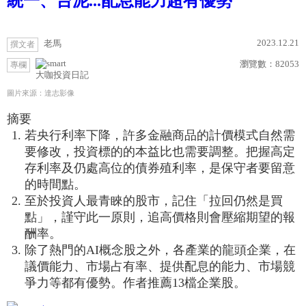
統一、台泥...配息能力超有優勢
2023.12.21
老馬
撰文者
瀏覽數：
82053
專欄
大咖投資日記
圖片來源：達志影像
摘要
若央行利率下降，許多金融商品的計價模式自然需
要修改，投資標的的本益比也需要調整。把握高定
存利率及仍處高位的債券殖利率，是保守者要留意
的時間點。
至於投資人最青睞的股市，記住「拉回仍然是買
點」，謹守此一原則，追高價格則會壓縮期望的報
酬率。
除了熱門的AI概念股之外，各產業的龍頭企業，在
議價能力、市場占有率、提供配息的能力、市場競
爭力等都有優勢。作者推薦13檔企業股。