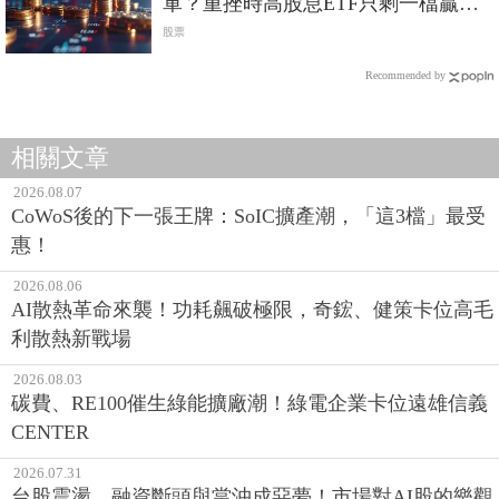
軍？重挫時高股息ETF只剩一檔贏過
0050
股票
Recommended by
相關文章
2026.08.07
CoWoS後的下一張王牌：SoIC擴產潮，「這3檔」最受
惠！
2026.08.06
AI散熱革命來襲！功耗飆破極限，奇鋐、健策卡位高毛
利散熱新戰場
2026.08.03
碳費、RE100催生綠能擴廠潮！綠電企業卡位遠雄信義
CENTER
2026.07.31
台股震盪、融資斷頭與當沖成惡夢！市場對AI股的樂觀