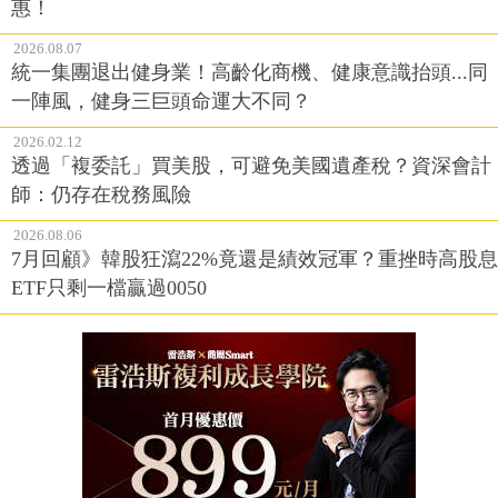
惠！
2026.08.07
統一集團退出健身業！高齡化商機、健康意識抬頭...同
一陣風，健身三巨頭命運大不同？
2026.02.12
透過「複委託」買美股，可避免美國遺產稅？資深會計
師：仍存在稅務風險
2026.08.06
7月回顧》韓股狂瀉22%竟還是績效冠軍？重挫時高股息
ETF只剩一檔贏過0050