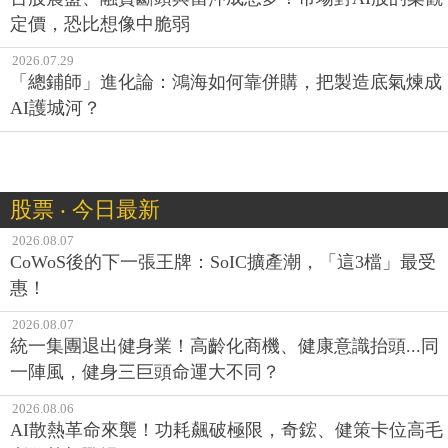
定價，恐比想像中脆弱
2026.07.29
「總鋪師」進化論：鴻海如何靠併購，把製造底氣煉成
AI護城河？
股票 ‧ 今日最新
2026.08.07
CoWoS後的下一張王牌：SoIC擴產潮，「這3檔」最受
惠！
2026.08.07
統一集團退出健身業！高齡化商機、健康意識抬頭...同
一陣風，健身三巨頭命運大不同？
2026.08.06
AI散熱革命來襲！功耗飆破極限，奇鋐、健策卡位高毛