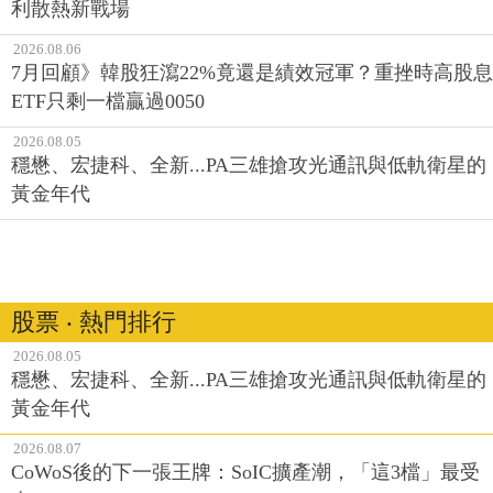
利散熱新戰場
2026.08.06
7月回顧》韓股狂瀉22%竟還是績效冠軍？重挫時高股息
ETF只剩一檔贏過0050
2026.08.05
穩懋、宏捷科、全新...PA三雄搶攻光通訊與低軌衛星的
黃金年代
股票 ‧ 熱門排行
2026.08.05
穩懋、宏捷科、全新...PA三雄搶攻光通訊與低軌衛星的
黃金年代
2026.08.07
CoWoS後的下一張王牌：SoIC擴產潮，「這3檔」最受