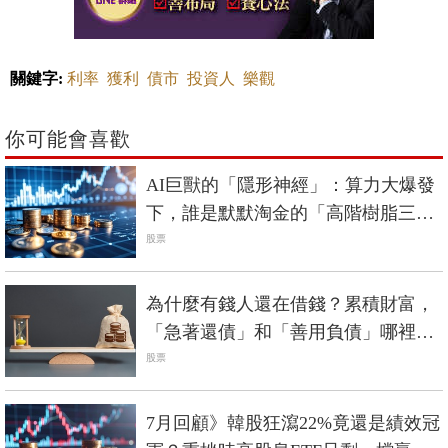
關鍵字:
利率
獲利
債市
投資人
樂觀
你可能會喜歡
AI巨獸的「隱形神經」：算力大爆發
下，誰是默默淘金的「高階樹脂三
雄」？
股票
為什麼有錢人還在借錢？累積財富，
「急著還債」和「善用負債」哪裡不
一樣？
股票
7月回顧》韓股狂瀉22%竟還是績效冠