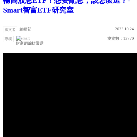
輸高股息ETF！想要配息，該怎麼選？-
Smart智富ETF研究室
2023.10.24
編輯部
撰文者
瀏覽數：
13770
專欄
財富網編輯嚴選