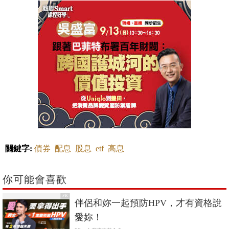
關鍵字:
債券
配息
股息
etf
高息
你可能會喜歡
PR
伴侶和妳一起預防HPV，才有資格說
愛妳！