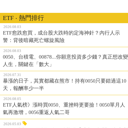
ETF ‧ 熱門排行
2026.08.03
ETF愈跌愈買，成台股大跌時的定海神針？內行人示
警：背後暗藏死亡螺旋風險
2026.08.03
0050、台積電、00878...你願意投資多少錢？真正想改變
人生，關鍵在「數大」
2026.07.31
暴漲的日子，其實都藏在熊市！持有0050只要錯過這10
天，報酬率少一半
2026.08.05
ETF人氣榜》漲時買0050、重挫時更要撿！0050單月人
氣再激增，0056重返人氣二哥
2026.05.03