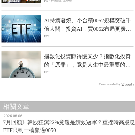
PR・台灣癌症基金會
AI持續發燒、小台積0052規模突破千
億大關！投資AI，買0052布局更廣
泛？
ETF
指數化投資賺得慢又少？指數化投資
的「原罪」，竟是人生中最重要的禮
物？
ETF
Recommended by
相關文章
2026.08.06
7月回顧》韓股狂瀉22%竟還是績效冠軍？重挫時高股息
ETF只剩一檔贏過0050