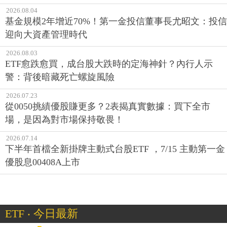
2026.08.04
基金規模2年增近70%！第一金投信董事長尤昭文：投信
迎向大資產管理時代
2026.08.03
ETF愈跌愈買，成台股大跌時的定海神針？內行人示
警：背後暗藏死亡螺旋風險
2026.07.23
從0050挑績優股賺更多？2表揭真實數據：買下全市
場，是因為對市場保持敬畏！
2026.07.14
下半年首檔全新掛牌主動式台股ETF ，7/15 主動第一金
優股息00408A上市
ETF ‧ 今日最新