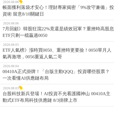
2026.08.06
帳面獲利落袋才安心！理財專家揭密「9%攻守兼備」投
資術 留意8/10關鍵日
2026.08.06
7月回顧》韓股狂瀉22%竟還是績效冠軍？重挫時高股息
ETF只剩一檔贏過0050
2026.08.05
ETF人氣榜》漲時買0050、重挫時更要撿！0050單月人
氣再激增，0056重返人氣二哥
2026.08.04
00410A正式掛牌！「台版主動QQQ」投資哪些股票？
一次看懂AI供應鏈布局
2026.08.03
台股科技新兵登場！AI投資不光看護國神山 00410A主
動式ETF布局科技供應鏈 8/3掛牌上市