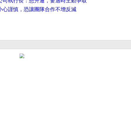
商公司執行長：想升遷，要適時主動爭取
於小心謹慎，恐讓團隊合作不增反減