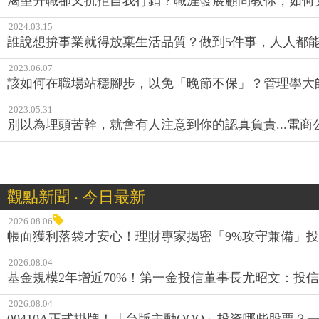
渴望升職卻又抗拒自我行銷？職涯發展顧問教你，如何
2024.03.15
誰說想拚事業就得放棄生活品質？做到5件事，人人都
2023.06.07
該如何在職場站穩腳步，以免「晚節不保」？管理學大
2023.05.31
別以為埋頭苦幹，就會有人注意到你的認真負責...電
觀點新聞 ‧ 今日最新
2026.08.06
帳面獲利落袋才安心！理財專家揭密「9%攻守兼備」投資
2026.08.04
基金規模2年增近70%！第一金投信董事長尤昭文：投
2026.08.04
00410A正式掛牌！「台版主動QQQ」投資哪些股票？