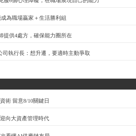
克服6個心理障礙，在職場展現自己的能力
能成為職場贏家＋生活勝利組
師提供4處方，確保能力圈所在
商公司執行長：想升遷，要適時主動爭取
術 留意8/10關鍵日
信迎向大資產管理時代
一次看懂AI供應鏈布局