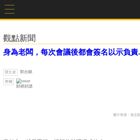
觀點新聞
身為老闆，每次會議後都會簽名以示負責.
郭台銘
撰文者
專欄
財經好讀
圖片來源：達志