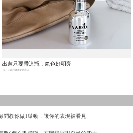
出遊只要帶這瓶，氣色好明亮
PR・三得利健康網路商店
顧問教你做1舉動，讓你的表現被看見