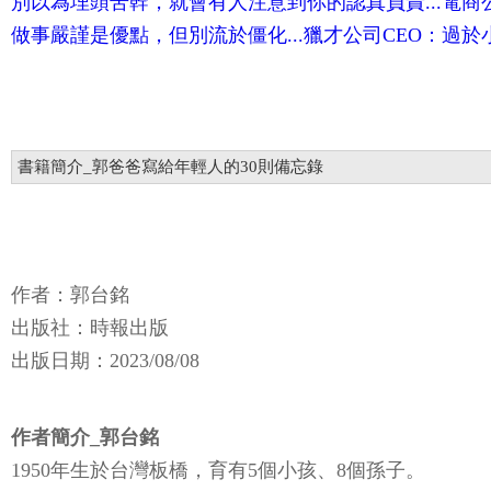
別以為埋頭苦幹，就會有人注意到你的認真負責...電
做事嚴謹是優點，但別流於僵化...獵才公司CEO：過
書籍簡介_郭爸爸寫給年輕人的30則備忘錄
作者：郭台銘
出版社：時報出版
出版日期：2023/08/08
作者簡介_郭台銘
1950年生於台灣板橋，育有5個小孩、8個孫子。