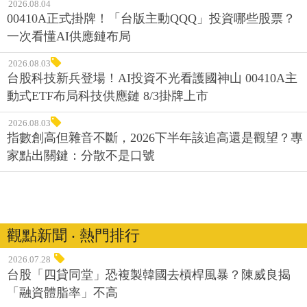
2026.08.04
00410A正式掛牌！「台版主動QQQ」投資哪些股票？
一次看懂AI供應鏈布局
2026.08.03
台股科技新兵登場！AI投資不光看護國神山 00410A主
動式ETF布局科技供應鏈 8/3掛牌上市
2026.08.03
指數創高但雜音不斷，2026下半年該追高還是觀望？專
家點出關鍵：分散不是口號
觀點新聞 ‧ 熱門排行
2026.07.28
台股「四貸同堂」恐複製韓國去槓桿風暴？陳威良揭
「融資體脂率」不高