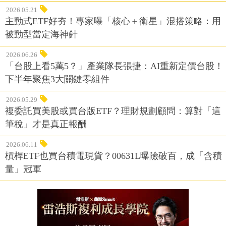
2026.05.21
主動式ETF好夯！專家曝「核心＋衛星」混搭策略：用
被動型當定海神針
2026.06.26
「台股上看5萬5？」產業隊長張捷：AI重新定價台股！
下半年聚焦3大關鍵零組件
2026.05.29
複委託買美股或買台版ETF？理財規劃顧問：算對「這
筆稅」才是真正報酬
2026.06.11
槓桿ETF也買台積電現貨？00631L曝險破百，成「含積
量」冠軍