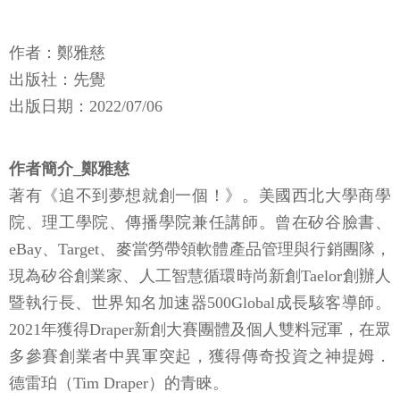
作者：鄭雅慈
出版社：先覺
出版日期：2022/07/06
作者簡介_鄭雅慈
著有《追不到夢想就創一個！》。美國西北大學商學
院、理工學院、傳播學院兼任講師。曾在矽谷臉書、
eBay、Target、麥當勞帶領軟體產品管理與行銷團隊，
現為矽谷創業家、人工智慧循環時尚新創Taelor創辦人
暨執行長、世界知名加速器500Global成長駭客導師。
2021年獲得Draper新創大賽團體及個人雙料冠軍，在眾
多參賽創業者中異軍突起，獲得傳奇投資之神提姆．
德雷珀（Tim Draper）的青睞。