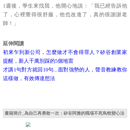
1週後，學生來找我，他開心地說：「我已經告訴他
了，心裡覺得很舒服，他也改進了，真的很謝謝老
師！」
延伸閱讀
初來乍到新公司，怎麼做才不會得罪人？矽谷創業家
提醒，新人千萬別踩的5個地雷
才講1句對方就回10句...面對強勢的人，聲音教練教你
這樣做，有效傳達想法
書籍簡介_為自己再勇敢一次：矽谷阿雅的職場不死鳥蛻變心法