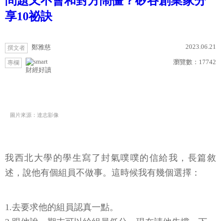
問題又不會和對方鬧僵？矽谷創業家分
享10祕訣
2023.06.21
鄭雅慈
撰文者
瀏覽數：
17742
專欄
財經好讀
圖片來源：達志影像
我西北大學的學生寫了封氣噗噗的信給我，長篇敘
述，說他有個組員不做事。這時候我有幾個選擇：
1.去要求他的組員認真一點。