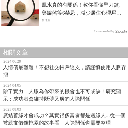
風水真的有關係！教你看懂壁刀煞、
藥罐煞等6禁忌，減少居住心理壓
力，還容易談出好價錢
房地產
Recommended by
相關文章
2024.06.29
人情債最難還！不想社交帳戶透支，請謹慎使用人脈存
摺
2024.04.05
除了實力，人脈為你帶來的機會也不可或缺！研究顯
示：成功者會維持既薄又廣的人際關係
2023.08.03
廣結善緣才會成功？其實很多富者都是邊緣人...從一個
被親友借錢拖累的故事看：人際關係也需要整理