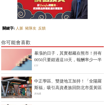
關鍵字:
人脈
豬隊友
反饋
你可能會喜歡
暴漲的日子，其實都藏在熊市！持有
0050只要錯過這10天，報酬率少一半
ETF
中正學區、雙捷地王加持！「全陽羅
斯福」吸引高資產族回防北市蛋黃區
房地產