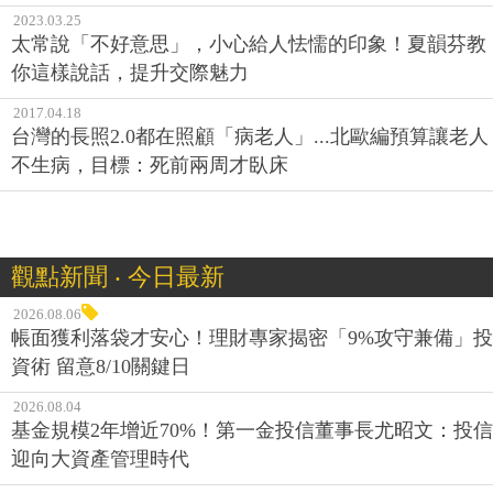
2023.03.25
太常說「不好意思」，小心給人怯懦的印象！夏韻芬教
你這樣說話，提升交際魅力
2017.04.18
台灣的長照2.0都在照顧「病老人」...北歐編預算讓老人
不生病，目標：死前兩周才臥床
觀點新聞 ‧ 今日最新
2026.08.06
帳面獲利落袋才安心！理財專家揭密「9%攻守兼備」投
資術 留意8/10關鍵日
2026.08.04
基金規模2年增近70%！第一金投信董事長尤昭文：投信
迎向大資產管理時代