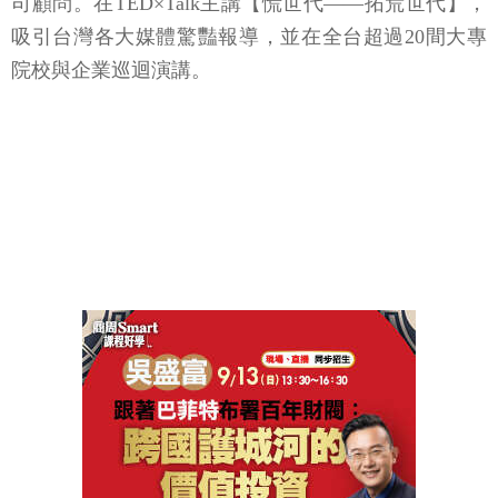
司顧問。在TED×Talk主講【慌世代——拓荒世代】，
吸引台灣各大媒體驚豔報導，並在全台超過20間大專
院校與企業巡迴演講。