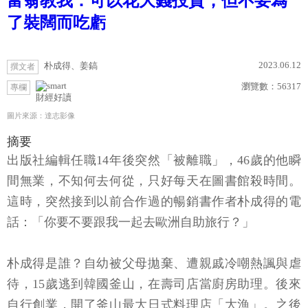
富翁教我：可以花大錢投資，但不要為
了裝闊而吃虧
2023.06.12
朴成得、姜鎬
撰文者
瀏覽數：
56317
專欄
財經好讀
圖片來源：達志影像
摘要
出版社編輯任職14年後突然「被離職」，46歲的他瞬
間無業，不知何去何從，只好每天在圖書館殺時間。
這時，突然接到以前合作過的暢銷書作者朴成得的電
話：「你要不要跟我一起去歐洲自助旅行？」
朴成得是誰？自幼被父母拋棄、遭親戚冷嘲熱諷與虐
待，15歲逃到韓國釜山，在壽司店當廚房助理。後來
自行創業，開了釜山最大日式料理店「大漁」。之後