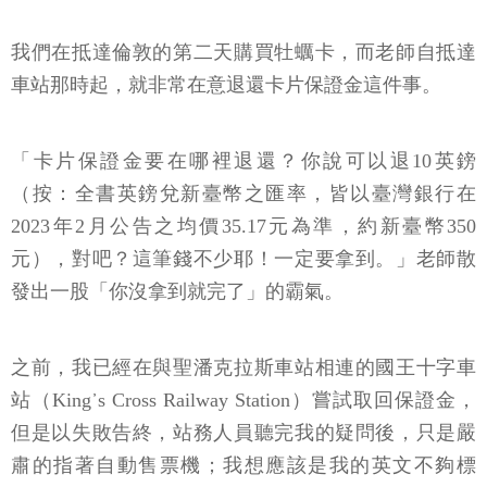
我們在抵達倫敦的第二天購買牡蠣卡，而老師自抵達
車站那時起，就非常在意退還卡片保證金這件事。
「卡片保證金要在哪裡退還？你說可以退10英鎊
（按：全書英鎊兌新臺幣之匯率，皆以臺灣銀行在
2023年2月公告之均價35.17元為準，約新臺幣350
元），對吧？這筆錢不少耶！一定要拿到。」老師散
發出一股「你沒拿到就完了」的霸氣。
之前，我已經在與聖潘克拉斯車站相連的國王十字車
站（King᾽s Cross Railway Station）嘗試取回保證金，
但是以失敗告終，站務人員聽完我的疑問後，只是嚴
肅的指著自動售票機；我想應該是我的英文不夠標