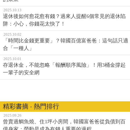
2025.10.13
退休後如何愈花愈有錢？過來人提醒6個常見的退休陷
阱：小心，你錢花太快了！
2025.10.02
「時間比金錢更重要」？韓國百億富爸爸：這句話只適
合「一種人」
2025.10.01
存退休金，不能忽略「報酬順序風險」！用3桶金撐起
一輩子的安全網
精彩書摘 ‧ 熱門排行
2025.09.26
曾賣過鯛魚燒、住1坪小房間，韓國富爸爸從負債到百
億身家：勞動是成為有錢人重要的過程