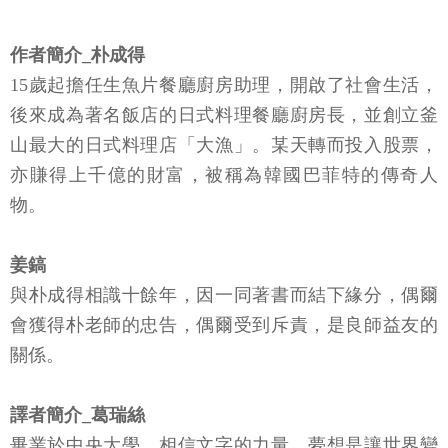
作者簡介_朴成得
15歲起擔任生魚片餐廳廚房助理，開啟了社會生活，
後來成為著名飯店的日式料理餐廳廚房長，並創立釜
山最大的日式料理店「大漁」。某天轉而投入股票，
亦賺得上千億的財富，被稱為韓國巴菲特的傳奇人
物。
姜鎬
與朴成得相識十餘年，因一同著書而結下緣分，偶爾
會獲得朴老師的忠告，偶爾受到斥責，是良師益友的
關係。
譯者簡介_葛瑞絲
畢業於中央大學，相信文字的力量，夢想是讓世界變