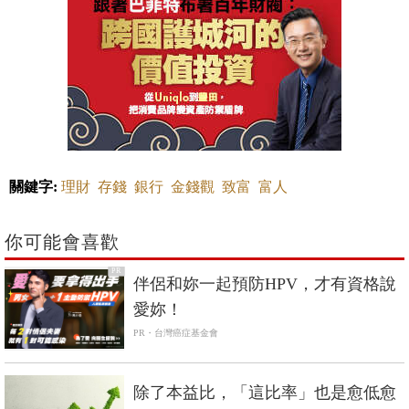
關鍵字:
理財
存錢
銀行
金錢觀
致富
富人
你可能會喜歡
PR
伴侶和妳一起預防HPV，才有資格說
愛妳！
PR・台灣癌症基金會
除了本益比，「這比率」也是愈低愈