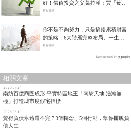
好！價值投資之父葛拉漢：買「菸屁
股」就對了
精彩書摘
你不是不夠努力，只是搞錯累積財富
的策略：6大階層完整布局、一生受
用的「財富階梯」！
精彩書摘
Recommended by
相關文章
2026.07.24
南紡百億商圈成形 平實特區地王「南紡天地 浩瀚無
極」打造城市度假宅指標
2026.06.10
覺得負債永遠還不完？3個轉念、5個行動，幫你擺脫負
債人生