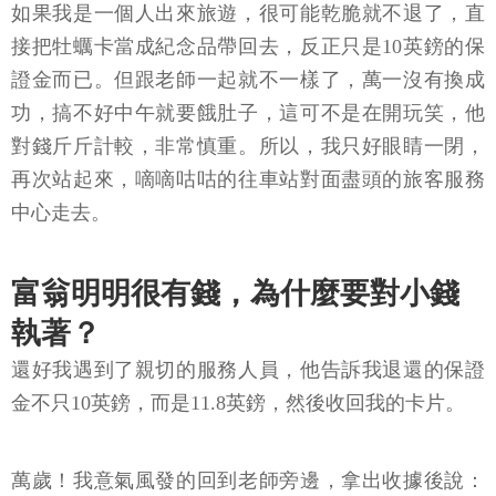
如果我是一個人出來旅遊，很可能乾脆就不退了，直
接把牡蠣卡當成紀念品帶回去，反正只是10英鎊的保
證金而已。但跟老師一起就不一樣了，萬一沒有換成
功，搞不好中午就要餓肚子，這可不是在開玩笑，他
對錢斤斤計較，非常慎重。所以，我只好眼睛一閉，
再次站起來，嘀嘀咕咕的往車站對面盡頭的旅客服務
中心走去。
富翁明明很有錢，為什麼要對小錢
執著？
還好我遇到了親切的服務人員，他告訴我退還的保證
金不只10英鎊，而是11.8英鎊，然後收回我的卡片。
萬歲！我意氣風發的回到老師旁邊，拿出收據後說：