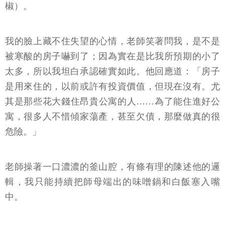
椒）。
我的臉上藏不住失望的心情，老師笑著問我，是不是
被寒酸的房子嚇到了；因為實在是比我所預期的小了
太多，所以我坦白承認確實如此。他回應道：「房子
是用來住的，以前或許有投資價值，但現在沒有。尤
其是那些花大錢住昂貴公寓的人……為了能住進好公
寓，很多人不惜傾家蕩產，甚至欠債，那麼做真的很
危險。」
老師操著一口濃濃的釜山腔，有條有理的陳述他的邏
輯，我只能持續把師母端出的味噌鍋和白飯塞入嘴
中。