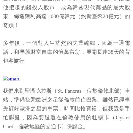
他把賺的錢投入股市，成為韓國現代藥品的最大股
東，締造獲利高達1,000億韓元（約新臺幣23億元）的
奇蹟！
多年後，一個對人生茫然的失業編輯，因為一通電
話，和早就財富自由的億萬富翁，展開長達38天的背
包客旅行。
我們來到聖潘克拉斯（St. Pancras，位於倫敦北部）車
站，準備搭乘歐洲之星從倫敦前往巴黎。雖然已經事
先訂好歐洲之星的車票，時間比較寬裕，但我還是手
忙腳亂，因為要退還在倫敦使用的牡蠣卡（Oyster
Card，倫敦地區的交通卡）保證金。