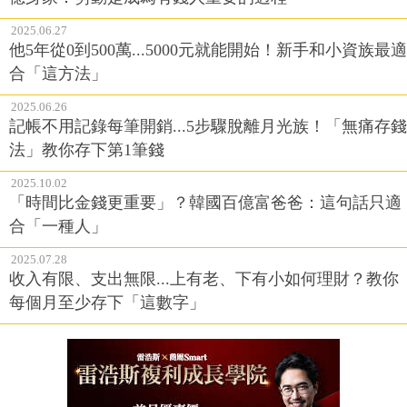
2025.06.27
他5年從0到500萬...5000元就能開始！新手和小資族最適
合「這方法」
2025.06.26
記帳不用記錄每筆開銷...5步驟脫離月光族！「無痛存錢
法」教你存下第1筆錢
2025.10.02
「時間比金錢更重要」？韓國百億富爸爸：這句話只適
合「一種人」
2025.07.28
收入有限、支出無限...上有老、下有小如何理財？教你
每個月至少存下「這數字」