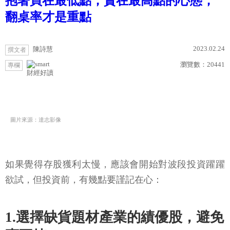
抱著買在最低點，賣在最高點的心態，
翻桌率才是重點
2023.02.24
陳詩慧
撰文者
瀏覽數：
20441
專欄
財經好讀
圖片來源：達志影像
如果覺得存股獲利太慢，應該會開始對波段投資躍躍
欲試，但投資前，有幾點要謹記在心：
1.選擇缺貨題材產業的績優股，避免