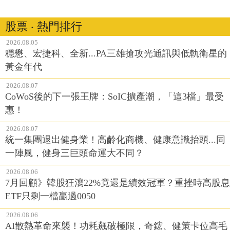
股票 ‧ 熱門排行
2026.08.05
穩懋、宏捷科、全新...PA三雄搶攻光通訊與低軌衛星的
黃金年代
2026.08.07
CoWoS後的下一張王牌：SoIC擴產潮，「這3檔」最受
惠！
2026.08.07
統一集團退出健身業！高齡化商機、健康意識抬頭...同
一陣風，健身三巨頭命運大不同？
2026.08.06
7月回顧》韓股狂瀉22%竟還是績效冠軍？重挫時高股息
ETF只剩一檔贏過0050
2026.08.06
AI散熱革命來襲！功耗飆破極限，奇鋐、健策卡位高毛