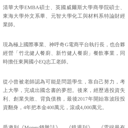
清華大學EMBA碩士、英國威爾斯大學商學院碩士、
東海大學外文系畢、元智大學化工與材料系特論財經
業師。
現為極上國際事業、神呼奇G電商平台執行長，也合夥
經營「竹北健人餐廚、新竹健人餐廚」餐飲事業，同
時擔任東興國小EQ志工老師。
從小曾被老師認為可能是問題學生，靠自己努力，考
上大學，完成出國念書的夢想。後來，經歷過投資失
利、創業失敗、背負債務，最後2017年開始靠波段投
資翻身，4年把本金400萬元，滾成4,000萬元。
受邀到《Money錢雜誌》、《鏡週刊》、《雲端最有