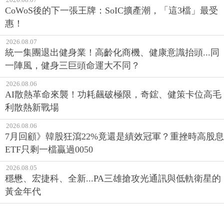
CoWoS後的下一張王牌：SoIC擴產潮，「這3檔」最受
惠！
2026.08.07
統一集團退出健身業！高齡化商機、健康意識抬頭...同
一陣風，健身三巨頭命運大不同？
2026.08.06
AI散熱革命來襲！功耗飆破極限，奇鋐、健策卡位高毛
利散熱新戰場
2026.08.06
7月回顧》韓股狂瀉22%竟還是績效冠軍？重挫時高股息
ETF只剩一檔贏過0050
2026.08.05
穩懋、宏捷科、全新...PA三雄搶攻光通訊與低軌衛星的
黃金年代