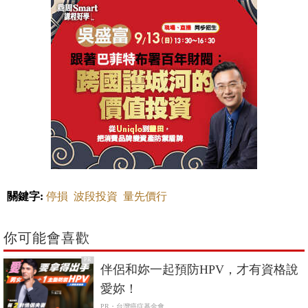
關鍵字:
停損
波段投資
量先價行
你可能會喜歡
PR
伴侶和妳一起預防HPV，才有資格說
愛妳！
PR・台灣癌症基金會