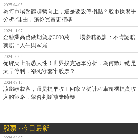
2025.04.05
為何市場整體趨勢向上，還是要設停損點？股市操盤手
分析2理由，讓你買賣更精準
2024.11.07
金融業高管做期貨賠3000萬...一場豪賭教訓：不肯認賠
就賠上人生與家庭
2024.10.09
從牌桌上洞悉人性！世界撲克冠軍分析，為何散戶總是
太早停利，卻死守套牢股票？
2024.08.10
該繼續載客，還是提早收工回家？從計程車司機提高收
入的策略，學會判斷放棄時機
股票 ‧ 今日最新
2026.08.07