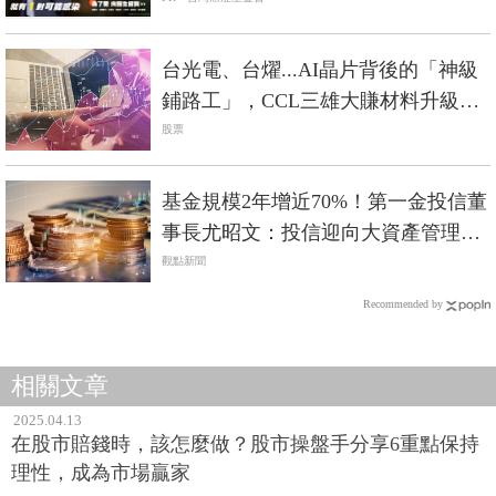
台光電、台燿...AI晶片背後的「神級
鋪路工」，CCL三雄大賺材料升級趨
勢財
股票
基金規模2年增近70%！第一金投信董
事長尤昭文：投信迎向大資產管理時
代
觀點新聞
Recommended by
相關文章
2025.04.13
在股市賠錢時，該怎麼做？股市操盤手分享6重點保持
理性，成為市場贏家