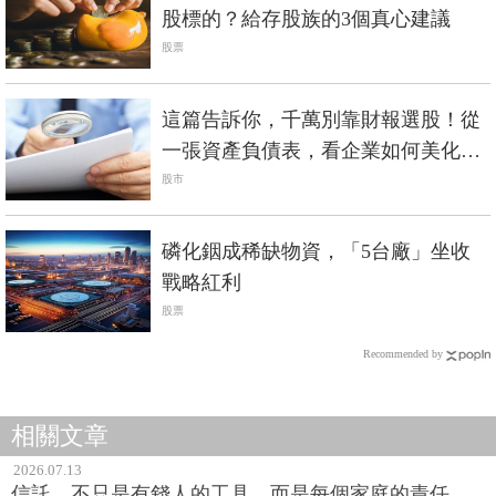
股標的？給存股族的3個真心建議
股票
這篇告訴你，千萬別靠財報選股！從
一張資產負債表，看企業如何美化財
報
股市
磷化銦成稀缺物資，「5台廠」坐收
戰略紅利
股票
Recommended by
相關文章
2026.07.13
信託，不只是有錢人的工具，而是每個家庭的責任