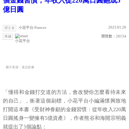
個金錢習慣，年收入從220萬日圓翻成5
億日圓
2023.01.26
小花平台-Frances
撰文者
瀏覽數：
20154
專欄
小花平台
圖片來源：達志影像
「懂得和金錢打交道的方法，會改變你怎麼看待未來
的自己」，衝著這個副標，小花平台小編滿懷興致地
打開這本書《受財神眷顧的金錢習慣：從年收入220萬
日圓搖身一變擁有5億資產》，作者熊谷和海開宗明義
就提出了5個論點：