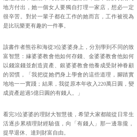
地方付出，她一個女人要獨自打理一家店，想必一定
很辛苦。對於一輩子都在工作的她而言，工作被視為
是比玩樂更有趣的一件事。
該書作者熊谷和海從3位婆婆身上，分別學到不同的致
富智慧：緣婆婆教會他如何存錢、金婆婆教會他如何
以錢滾錢並創造資產、銀婆婆教會他養成受財神眷顧
的習慣，「我把從她們身上學會的這些道理，腳踏實
地地一一實踐；結果，我從原本年收入220萬日圓，變
成資產超過5億日圓的有錢人。」
看完3位婆婆的理財大智慧後，希望大家都能從日常生
活逐步累積理財經驗值，向「有錢人」那一邊靠攏，
提早退休、達到財富自由。