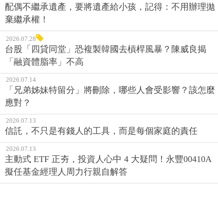
配偶不繼承遺產，要將遺產給小孩，記得：不用辦理拋
棄繼承權！
2026.07.28
台股「四貸同堂」恐複製韓國去槓桿風暴？陳威良揭
「融資體脂率」不高
2026.07.14
「兄弟姊妹特留分」將刪除，哪些人會受影響？該怎麼
應對？
2026.07.13
信託，不只是有錢人的工具，而是每個家庭的責任
2026.07.13
主動式 ETF 正夯，投資人心中 4 大疑問！永豐00410A
擬任基金經理人周力行親自解答