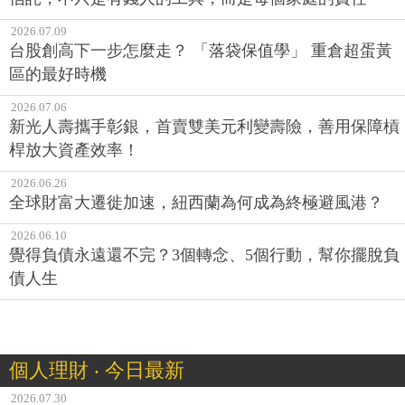
2026.07.09
台股創高下一步怎麼走？ 「落袋保值學」 重倉超蛋黃
區的最好時機
2026.07.06
新光人壽攜手彰銀，首賣雙美元利變壽險，善用保障槓
桿放大資產效率！
2026.06.26
全球財富大遷徙加速，紐西蘭為何成為終極避風港？
2026.06.10
覺得負債永遠還不完？3個轉念、5個行動，幫你擺脫負
債人生
個人理財 ‧ 今日最新
2026.07.30