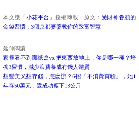
本文獲
「小花平台」
授權轉載，原文：
受財神眷顧的
金錢習慣：3個京都婆婆教你的致富智慧
延伸閱讀
家裡看不到面紙盒vs.把東西放地上，你是哪一種？培
養3習慣，減少浪費養成有錢人體質
想變美又想存錢，怎麼辦？6招「不消費實驗」，她1
年存50萬元，還成功瘦下13公斤