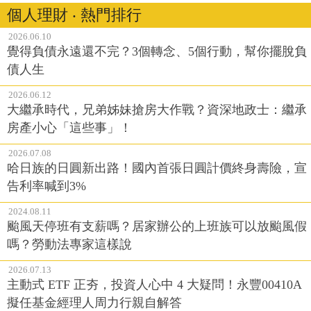
個人理財 ‧ 熱門排行
2026.06.10
覺得負債永遠還不完？3個轉念、5個行動，幫你擺脫負
債人生
2026.06.12
大繼承時代，兄弟姊妹搶房大作戰？資深地政士：繼承
房產小心「這些事」！
2026.07.08
哈日族的日圓新出路！國內首張日圓計價終身壽險，宣
告利率喊到3%
2024.08.11
颱風天停班有支薪嗎？居家辦公的上班族可以放颱風假
嗎？勞動法專家這樣說
2026.07.13
主動式 ETF 正夯，投資人心中 4 大疑問！永豐00410A
擬任基金經理人周力行親自解答