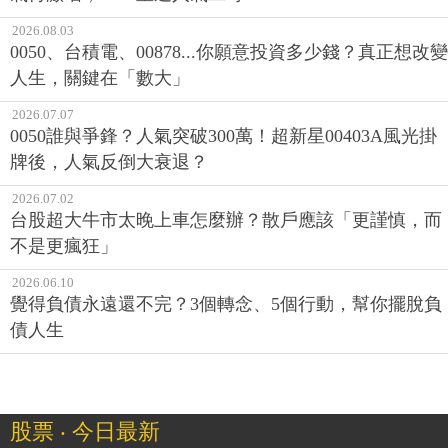
2026.08.03
0050、台積電、00878...你願意投資多少錢？真正想改變
人生，關鍵在「數大」
2026.07.07
0050誰與爭鋒？人氣突破300萬！超新星00403A風光掛
牌後，人氣反倒大衰退？
2026.07.02
台股超大牛市太晚上車怎麼辦？散戶應該「更謹慎，而
不是更瘋狂」
2026.06.10
覺得負債永遠還不完？3個轉念、5個行動，幫你擺脫負
債人生
股票 ‧ 今日最新