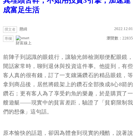
其埋頭苦幹，不如用投資3引擎，加速達
成富足生活
2022.12.01
懸緝
撰文者
瀏覽數：
22835
專欄
財富線上
前陣子到認識的眼鏡行，讓驗光師檢測順便配眼鏡，
閒話家常時，聊到退休與投資這件事。他提到，有些
客人真的很有錢，訂了一支鑲滿鑽石的精品眼鏡，等
拿到商品後，居然將鏡架上的鑽石全部換成8心8箭的
鑽石；更有客人為了享受釣魚的樂趣，於是購買了一
艘遊艇——現實中的貧富差距，驗證了「貧窮限制我
們的想像」這句話。
原本愉快的話題，卻因為體會到現實的殘酷，說著說