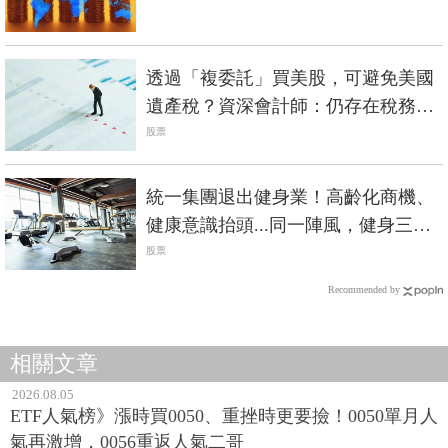
透過「複委託」買美股，可避免美國
遺產稅？資深會計師：仍存在稅務風
險
股票
統一集團退出健身業！高齡化商機、
健康意識抬頭...同一陣風，健身三巨
頭命運大不同？
股票
Recommended by
相關文章
2026.08.05
ETF人氣榜》漲時買0050、重挫時更要撿！0050單月人
氣再激增，0056重返人氣二哥