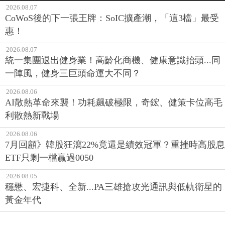
2026.08.07
CoWoS後的下一張王牌：SoIC擴產潮，「這3檔」最受
惠！
2026.08.07
統一集團退出健身業！高齡化商機、健康意識抬頭...同
一陣風，健身三巨頭命運大不同？
2026.08.06
AI散熱革命來襲！功耗飆破極限，奇鋐、健策卡位高毛
利散熱新戰場
2026.08.06
7月回顧》韓股狂瀉22%竟還是績效冠軍？重挫時高股息
ETF只剩一檔贏過0050
2026.08.05
穩懋、宏捷科、全新...PA三雄搶攻光通訊與低軌衛星的
黃金年代