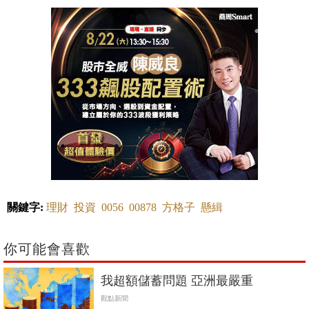
關鍵字:
理財
投資
0056
00878
方格子
懸緝
你可能會喜歡
我超額儲蓄問題 亞洲最嚴重
觀點新聞