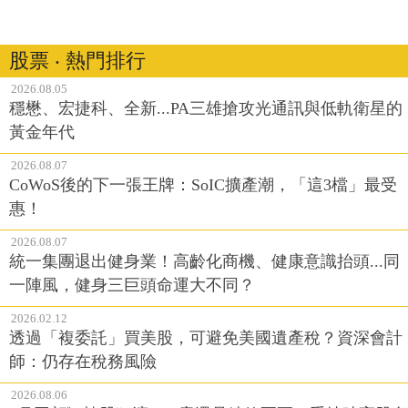
股票 ‧ 熱門排行
2026.08.05
穩懋、宏捷科、全新...PA三雄搶攻光通訊與低軌衛星的
黃金年代
2026.08.07
CoWoS後的下一張王牌：SoIC擴產潮，「這3檔」最受
惠！
2026.08.07
統一集團退出健身業！高齡化商機、健康意識抬頭...同
一陣風，健身三巨頭命運大不同？
2026.02.12
透過「複委託」買美股，可避免美國遺產稅？資深會計
師：仍存在稅務風險
2026.08.06