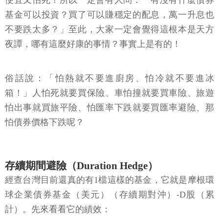
便宜又怕死！所以一定會有人問：「有沒有什麼債券
基金可以投資？買了可以賺穩定的配息，萬一升息也
不要跌太多？」至此，大家一定會覺得這根本是天方
夜譚，哪有這麼好康的事情？事實上是有的！
俗話說：「怕熱就不要進廚房、怕冷就不要進冰
箱！」人怕死就要買保險、車怕撞就要買車險、旅遊
怕出事就買旅平險、怕匯率下跌就要買匯率避險、那
怕債券價格下跌呢？
存續期間避險（Duration Hedge）
經查台灣目前還真的有1檔這樣的基金，它就是摩根環
球企業債券基金（美元）（存續期對沖）-D股（累
計）。先來看看它的績效：