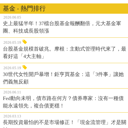
基金 ‧ 熱門排行
2026.06.05
史上最猛半年！37檔台股基金報酬翻倍，元大基金軍
團、科技成長股領漲
2026.05.19
台股基金規模首破兆。摩根：主動式管理時代來了，最
看好這「4大主軸」
2026.05.19
30世代女性開戶暴增！鉅亨買基金：這「3件事」讓她
們義無反顧
2026.06.11
Fed動向未明，債市路在何方？債券專家：沒有一種債
能永遠領先，複合債更穩！
2026.03.13
長期投資最怕的不是市場修正！「現金流管理」才是關