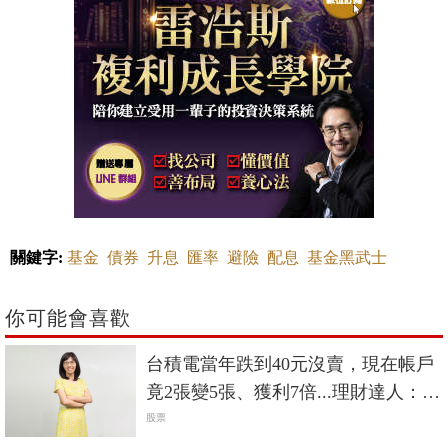
關鍵字:
基金
債券
升息
匯率
避險
配息
基金黑武士
你可能會喜歡
台積電當年跌到40元沒賣，現在帳戶
竟2張變5張、獲利7倍...理財達人：個
股賺5倍以上通常只有2種情況
股票