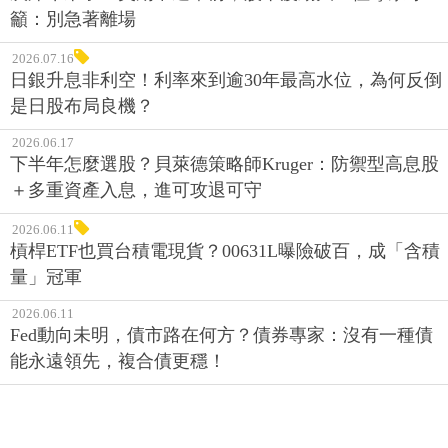
籲：別急著離場
2026.07.16
日銀升息非利空！利率來到逾30年最高水位，為何反倒
是日股布局良機？
2026.06.17
下半年怎麼選股？貝萊德策略師Kruger：防禦型高息股
＋多重資產入息，進可攻退可守
2026.06.11
槓桿ETF也買台積電現貨？00631L曝險破百，成「含積
量」冠軍
2026.06.11
Fed動向未明，債市路在何方？債券專家：沒有一種債
能永遠領先，複合債更穩！