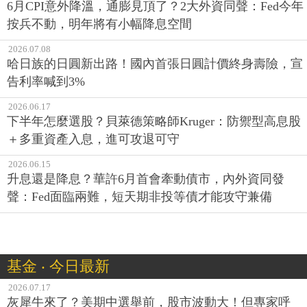
6月CPI意外降溫，通膨見頂了？2大外資同聲：Fed今年
按兵不動，明年將有小幅降息空間
2026.07.08
哈日族的日圓新出路！國內首張日圓計價終身壽險，宣
告利率喊到3%
2026.06.17
下半年怎麼選股？貝萊德策略師Kruger：防禦型高息股
＋多重資產入息，進可攻退可守
2026.06.15
升息還是降息？華許6月首會牽動債市，內外資同發
聲：Fed面臨兩難，短天期非投等債才能攻守兼備
基金 ‧ 今日最新
2026.07.17
灰犀牛來了？美期中選舉前，股市波動大！但專家呼