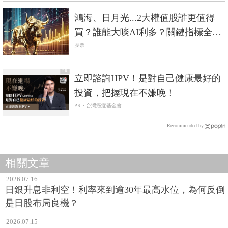
鴻海、日月光...2大權值股誰更值得
買？誰能大啖AI利多？關鍵指標全比
拚
股票
PR
立即諮詢HPV！是對自己健康最好的
投資，把握現在不嫌晚！
PR・台灣癌症基金會
Recommended by
相關文章
2026.07.16
日銀升息非利空！利率來到逾30年最高水位，為何反倒
是日股布局良機？
2026.07.15