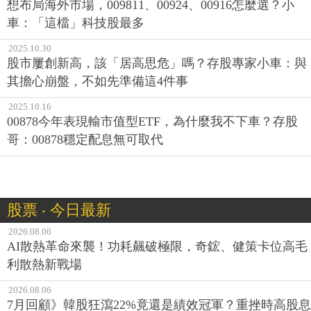
想布局海外市場，009811、00924、00916怎麼選？小
車：「這檔」科技股最多
2025.10.30
股市屢創新高，該「居高思危」嗎？存股專家小車：與
其擔心崩盤，不如先準備這4件事
2025.10.16
00878今年表現輸市值型ETF，為什麼我不下車？存股
哥：00878穩定配息無可取代
股票 ‧ 今日最新
2026.08.06
AI散熱革命來襲！功耗飆破極限，奇鋐、健策卡位高毛
利散熱新戰場
2026.08.06
7月回顧》韓股狂瀉22%竟還是績效冠軍？重挫時高股息