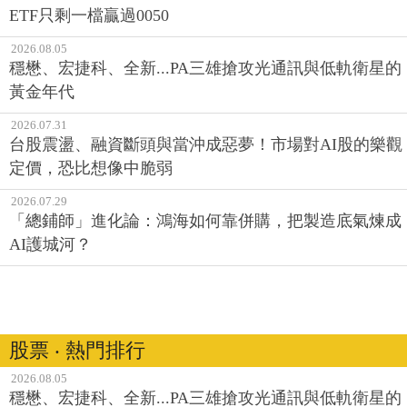
ETF只剩一檔贏過0050
2026.08.05
穩懋、宏捷科、全新...PA三雄搶攻光通訊與低軌衛星的
黃金年代
2026.07.31
台股震盪、融資斷頭與當沖成惡夢！市場對AI股的樂觀
定價，恐比想像中脆弱
2026.07.29
「總鋪師」進化論：鴻海如何靠併購，把製造底氣煉成
AI護城河？
股票 ‧ 熱門排行
2026.08.05
穩懋、宏捷科、全新...PA三雄搶攻光通訊與低軌衛星的