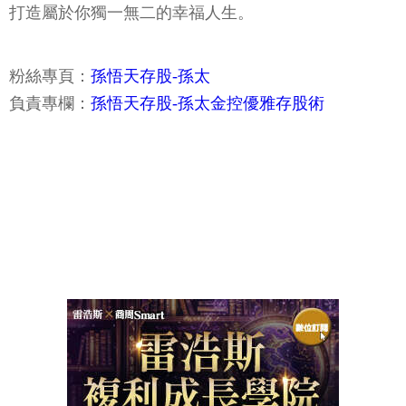
打造屬於你獨一無二的幸福人生。
粉絲專頁：
孫悟天存股-孫太
負責專欄：
孫悟天存股-孫太金控優雅存股術