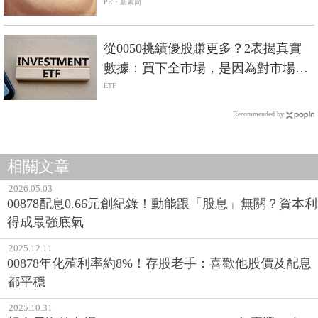
PR・新素簡
從0050挑績優股賺更多？2表揭真實
數據：買下全市場，是因為對市場保
持敬畏！
ETF
Recommended by
相關文章
2026.05.03
00878配息0.66元創紀錄！動能跟「股息」無關？資本利
得成最強底氣
2025.12.11
00878年化殖利率約8%！存股老手：喜歡他股價及配息
都平穩
2025.10.31