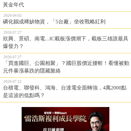
黃金年代
2026.04.02
磷化銦成稀缺物資，「5台廠」坐收戰略紅利
2026.07.27
欣興、景碩、南電...IC載板漲價潮下，載板三雄誰最具
爆發力？
2026.07.27
「買進國巨、公園相聚」？國巨股價近腰斬！看懂被動
元件暴漲暴跌的隱藏脈絡
2026.07.22
台積電、聯發科、鴻海、台達電全面轉強，4萬2000點
是這波的低點嗎？