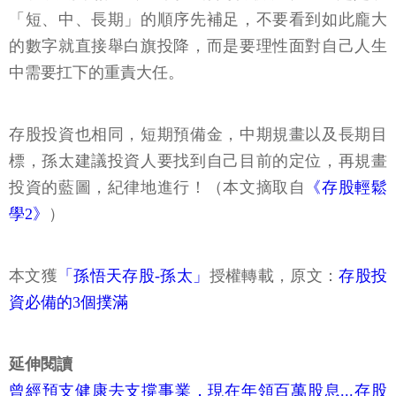
「短、中、長期」的順序先補足，不要看到如此龐大
的數字就直接舉白旗投降，而是要理性面對自己人生
中需要扛下的重責大任。
存股投資也相同，短期預備金，中期規畫以及長期目
標，孫太建議投資人要找到自己目前的定位，再規畫
投資的藍圖，紀律地進行！（本文摘取自
《存股輕鬆
學2》
）
本文獲
「孫悟天存股-孫太」
授權轉載，原文：
存股投
資必備的3個撲滿
延伸閱讀
曾經預支健康去支撐事業，現在年領百萬股息...存股