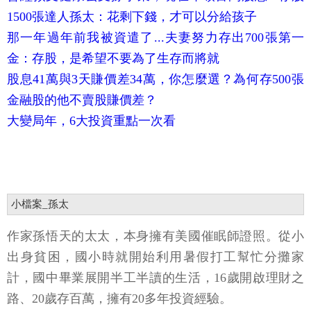
1500張達人孫太：花剩下錢，才可以分給孩子
那一年過年前我被資遣了...夫妻努力存出700張第一
金：存股，是希望不要為了生存而將就
股息41萬與3天賺價差34萬，你怎麼選？為何存500張
金融股的他不賣股賺價差？
大變局年，6大投資重點一次看
小檔案_孫太
作家孫悟天的太太，本身擁有美國催眠師證照。從小
出身貧困，國小時就開始利用暑假打工幫忙分攤家
計，國中畢業展開半工半讀的生活，16歲開啟理財之
路、20歲存百萬，擁有20多年投資經驗。