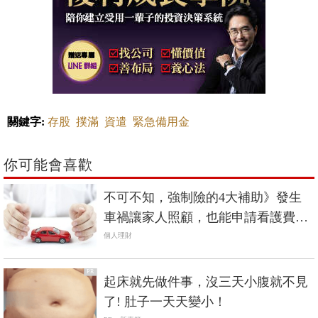
關鍵字:
存股
撲滿
資遣
緊急備用金
你可能會喜歡
不可不知，強制險的4大補助》發生
車禍讓家人照顧，也能申請看護費，
每天1200元！
個人理財
PR
起床就先做件事，沒三天小腹就不見
了! 肚子一天天變小！