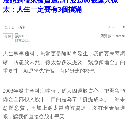
沒想到後來被資遣...存股1500張達人孫
太：人生一定要有3個撲滿
2022.11.18
孫太
撰文者
瀏覽數：
30530
專欄
財富線上
人生事事難料，無常更是隨時會發生，我們要未雨綢
繆，防患於未然。孫太曾多次提及「緊急預備金」的
重要性，就是預先準備，有備無患的概念。
2008年發生金融海嘯時，孫太因過於貪心，把緊急預
備金全部投入股市，目的是為了「攤提成本」，結果
愈攤愈貧，再加上孫太當時被資遣，沒有現金流進
帳，讓我們直接從股市畢業。