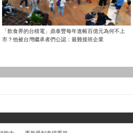
「飲食界的台積電」鼎泰豐每年進帳百億元為何不上
市？他被台灣繼承者們公認：最難接班企業