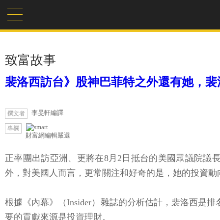
致富故事
裴洛西訪台》股神巴菲特之外還有她，裴
李旻軒編譯
撰文者
專欄
財富網編輯嚴選
正率團出訪亞洲、更將在8月2日抵台的美國眾議院議長裴
外，對美國人而言，更常關注和好奇的是，她的投資動
根據《內幕》（Insider）雜誌的分析估計，裴洛西是排
要的貢獻來源是投資理財。