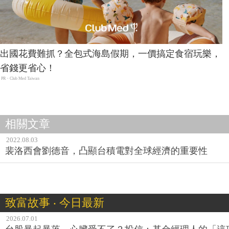
出國花費難抓？全包式海島假期，一價搞定食宿玩樂，
省錢更省心！
PR・Club Med Taiwan
相關文章
2022.08.03
裴洛西會劉德音，凸顯台積電對全球經濟的重要性
致富故事 ‧ 今日最新
2026.07.01