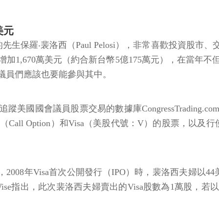
美元
estment）的先生保羅‧裴洛西（Paul Pelosi），非常
增加1,670萬美元（約合新台幣5億175萬元），在當
議員們應該也要能參與其中。
國會議員股票交易的數據庫CongressTrading.c
l Option）和Visa（美股代號：V）的股票，以及行使
08年Visa首次公開發行（IPO）時，裴洛西夫婦以44美元認
e指出，此次裴洛西夫婦賣出的Visa股數為1萬股，若以6月