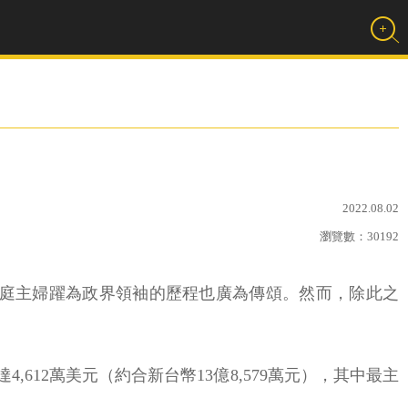
2022.08.02
瀏覽數：
30192
她從家庭主婦躍為政界領袖的歷程也廣為傳頌。然而，除此之
,612萬美元（約合新台幣13億8,579萬元），其中最主