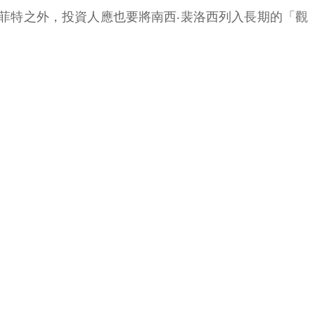
在股神巴菲特之外，投資人應也要將南西‧裴洛西列入長期的「觀