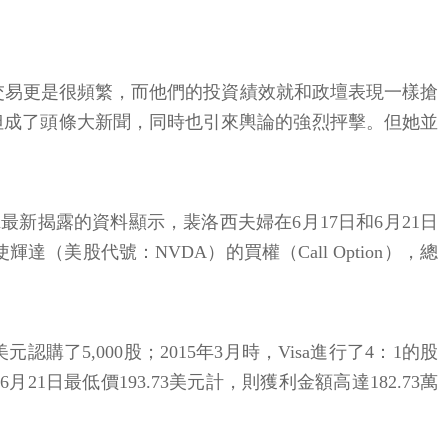
喜歡投資股市、交易更是很頻繁，而他們的投資績效就和政壇表現一樣搶
年不但成了頭條大新聞，同時也引來輿論的強烈抨擊。但她並
om最新揭露的資料顯示，裴洛西夫婦在6月17日和6月21日
輝達（美股代號：NVDA）的買權（Call Option），總
購了5,000股；2015年3月時，Visa進行了4：1的股
21日最低價193.73美元計，則獲利金額高達182.73萬