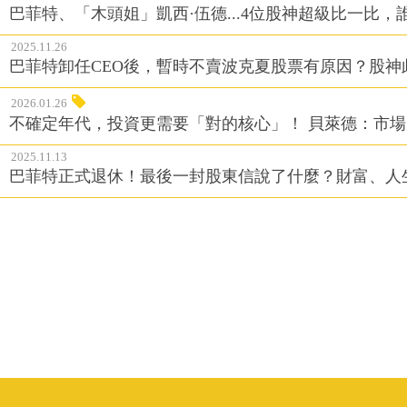
巴菲特、「木頭姐」凱西·伍德...4位股神超級比一比
2025.11.26
巴菲特卸任CEO後，暫時不賣波克夏股票有原因？股神
2026.01.26
不確定年代，投資更需要「對的核心」！ 貝萊德：市
2025.11.13
巴菲特正式退休！最後一封股東信說了什麼？財富、人生.