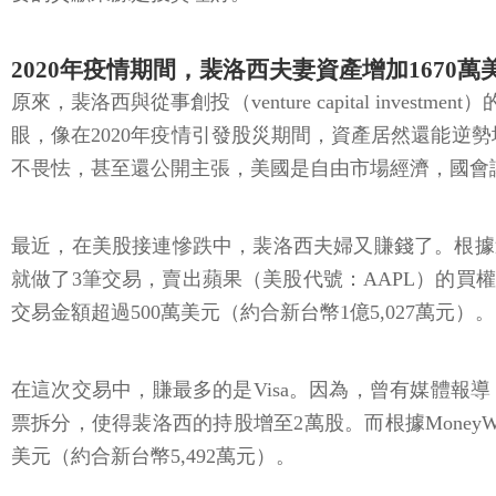
2020年疫情期間，裴洛西夫妻資產增加1670萬
原來，裴洛西與從事創投（venture capital inv
眼，像在2020年疫情引發股災期間，資產居然還能逆勢
不畏怯，甚至還公開主張，美國是自由市場經濟，國會
最近，在美股接連慘跌中，裴洛西夫婦又賺錢了。根據追蹤美國
就做了3筆交易，賣出蘋果（美股代號：AAPL）的買權（Cal
交易金額超過500萬美元（約合新台幣1億5,027萬元）。
在這次交易中，賺最多的是Visa。因為，曾有媒體報導，20
票拆分，使得裴洛西的持股增至2萬股。而根據MoneyWis
美元（約合新台幣5,492萬元）。