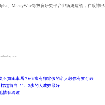
Alpha、MoneyWise等投資研究平台都紛紛建議，
Trading.com
從不買跑車嗎？6個富有卻節儉的名人教你有效存錢
標超前自己1、2步的人成效最好
地情有獨鍾