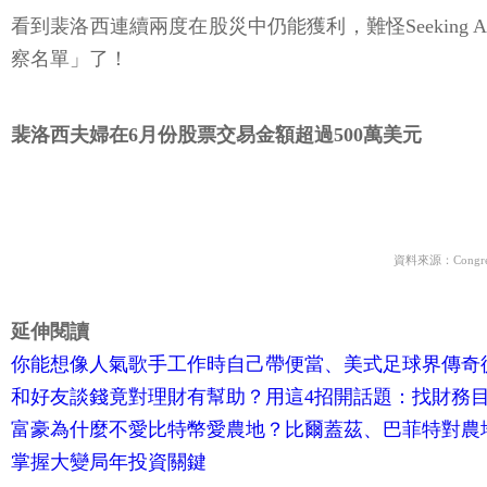
看到裴洛西連續兩度在股災中仍能獲利，難怪Seeking 
察名單」了！
裴洛西夫婦在6月份股票交易金額超過500萬美元
資料來源：Congress
延伸閱讀
你能想像人氣歌手工作時自己帶便當、美式足球界傳奇
和好友談錢竟對理財有幫助？用這4招開話題：找財務目
富豪為什麼不愛比特幣愛農地？比爾蓋茲、巴菲特對農
掌握大變局年投資關鍵