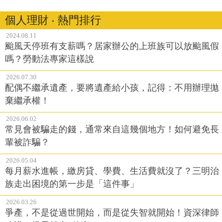
個人理財 ‧ 熱門排行
2024.08.11
颱風天停班有支薪嗎？居家辦公的上班族可以放颱風假
嗎？勞動法專家這樣說
2026.07.30
配偶不繼承遺產，要將遺產給小孩，記得：不用辦理拋
棄繼承權！
2026.06.02
常見會被騙走的錢，通常來自這幾個地方！如何避免長
輩被詐騙？
2026.05.04
每月薪水進帳，繳房貸、學費、生活費就沒了？三明治
族走出困境的第一步是「這件事」
2026.03.26
爭產，不是從過世開始，而是從失智就開始！資深律師