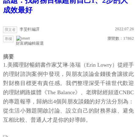
話題：找財務目標超前自己1、2步的人
成效最好
2022.07.26
李旻軒編譯
撰文者
瀏覽數：
17862
專欄
財富網編輯嚴選
摘要
1.美國理財暢銷書作家艾琳‧洛瑞（Erin Lowry）從經手
的理財諮詢案例中發現，與朋友談論金錢後會讓彼此
對財務目標更有責任感。我們整理深受千禧世代歡迎
的理財網路媒體《The Balance》、老牌財經頻道CNBC
的專題報導，歸納出4個與朋友談錢的好方法分別為：
從生活小難題開啟討論、設立自己的財務界線、避免
互相比較、普通人才是你的好導師。