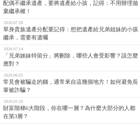
配偶不繼承遺產，要將遺產給小孩，記得：不用辦理拋
棄繼承權！
2026.07.28
單身貴族遺產分配要記得：想把遺產給兄弟姐妹的小孩
繼承，需要有遺囑
2026.07.14
「兄弟姊妹特留分」將刪除，哪些人會受影響？該怎麼
應對？
2026.06.02
常見會被騙走的錢，通常來自這幾個地方！如何避免長
輩被詐騙？
2026.05.26
財富階梯6大階段，你在哪一層？為什麼大部分的人都
在第3層？