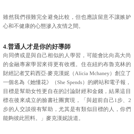
雖然我們很難完全避免比較，但也應該留意不讓嫉妒
心和不健康的心態滲入友情之間。
4.普通人才是你的好導師
向同儕或是與自己相似的人學習，可能會比向高大尚
的金融專家學習來得更有收穫。住在紐約布魯克林的
財經記者艾莉西亞‧麥克漢妮（Alicia Mchaney）創立了
一個名為《她懂花》（She Spends）的網站和電子報，
目標是幫助女性更自在的討論財經和金錢，結果這目
標在後來成立的臉書社團實現，「與超前自己1步、2
步的人交談很有幫助，尤其是有類似目標的人，你們
能夠彼此照料。」麥克漢妮說道。