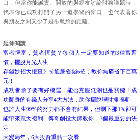
口，但當你能誠實、開放的與親友討論財務議題時，
代表你已成功打開了另一道學習的窗口，也代表著你
與朋友之間又少了幾步尷尬的距離。
延伸閱讀
富者恆富，貧者恆貧？每個人一定要知道的3種富習
慣，擺脫月光人生
存錢妙招大搜查》抗通膨省錢6招，教你無痛省下百萬
元！
成功者除了要有好機運，能否克服低潮也是關鍵！成
功翻身的有錢人分享4大方法，助你擺脫理財撞牆期
也許人生99%的努力都不會有結果，但剩下那1%卻可
能帶來龐大複利...傳奇創投大師教你，3個最重要的決
定
大變局年，6大投資重點一次看