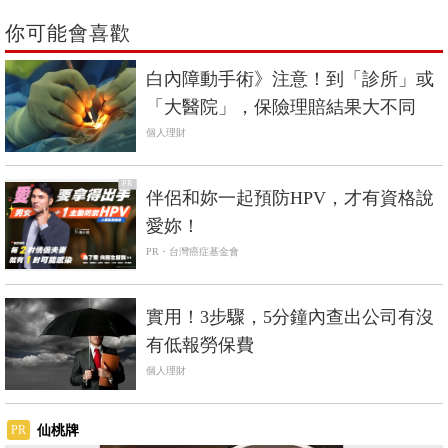
你可能會喜歡
白內障動手術》注意！到「診所」或
「大醫院」，保險理賠結果大不同
個人理財
PR
伴侶和妳一起預防HPV，才有資格說
愛妳！
PR・台灣癌症基金會
實用！3步驟，5分鐘內查出公司有沒
有低報勞保費
個人理財
仙桃牌
PR