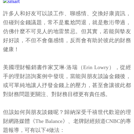
許多人和好友可以談工作、聊感情、交換好康資訊，
但碰到金錢議題，常不是尷尬閃退，就是敷洐帶過，
仿佛什麼不可見人的地雷禁忌。但其實，若能與摰友
好好談，不但不會傷感情，反而會有助於彼此的財務
健康！
美國理財暢銷書作家艾琳‧洛瑞（Erin Lowry），從經
手的理財諮詢案例中發現，當能與朋友談論金錢後，
或可單純地讓人抒發金錢上的壓力，甚至會讓彼此都
對財務問題更關注、對財務目標更有責任感。
但該如何與朋友談錢呢？歸納深受千禧世代歡迎的理
財網路媒體《The Balance》、老牌財經頻道CNBC的專
題報導，可有以下4做法：