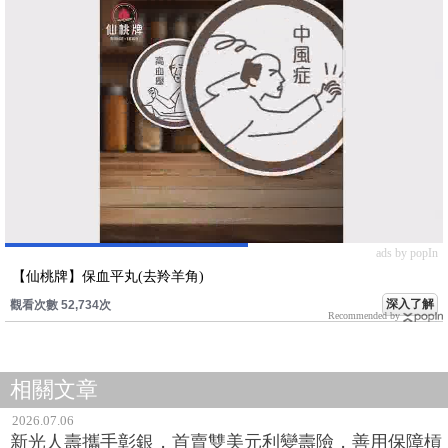
ads by popIn
【仙桃牌】保血平丸(去羚羊角)
深入了解
觀看次數 52,734次
Recommended by
相關文章
2026.07.06
新光人壽攜手彰銀，首賣雙美元利變壽險，善用保障槓