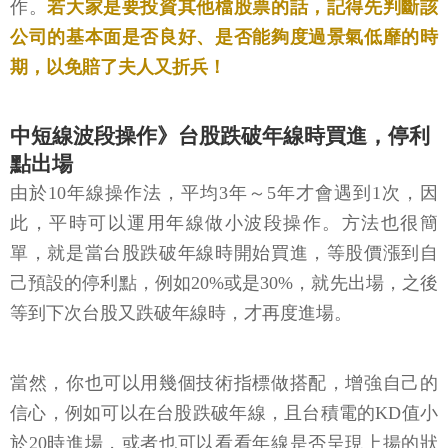
作。
若大家是要投資其他檔股票的話，記得先判斷該
公司的基本面是否良好、是否能夠度過景氣低靡的時
期，以免賠了夫人又折兵！
中短線波段操作》台股跌破年線時買進，停利
點出場
由於10年線操作法，平均3年～5年才會遇到1次，因
此，平時可以運用年線做小波段操作。方法也很簡
單，就是當台股跌破年線時開始買進，等股價漲到自
己預設的停利點，例如20%或是30%，就先出場，之後
等到下次台股又跌破年線時，才再度進場。
當然，你也可以用幾個技術指標做搭配，增強自己的
信心，例如可以在台股跌破年線，且台積電的KD值小
於20時進場，或者也可以看看年線是否呈現上揚的狀