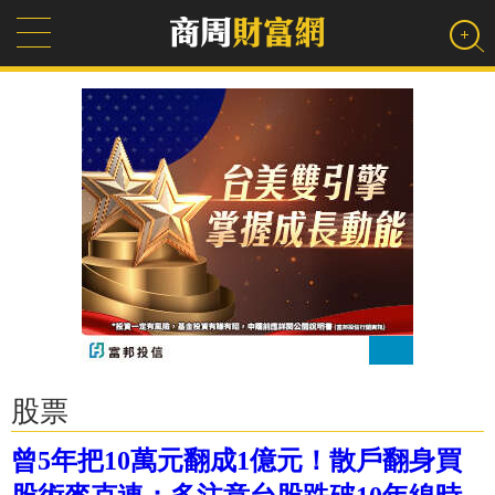
股票
曾5年把10萬元翻成1億元！散戶翻身買