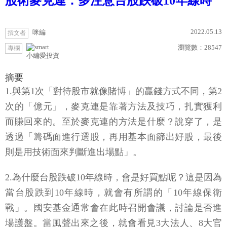
股術麥克連：多注意台股跌破10年線時
2022.05.13
咪編
撰文者
瀏覽數：
28547
專欄
小編愛投資
摘要
1.與第1次「對待股市就像賭博」的贏錢方式不同，第2
次的「億元」，麥克連是靠著方法及技巧，扎實獲利
而賺回來的。至於麥克連的方法是什麼？說穿了，是
透過「籌碼面進行選股，再用基本面篩出好股，最後
則是用技術面來判斷進出場點」。
2.為什麼台股跌破10年線時，會是好買點呢？這是因為
當台股跌到10年線時，就會有所謂的「10年線保衛
戰」。國安基金通常會在此時召開會議，討論是否進
場護盤。當風聲出來之後，就會看見3大法人、8大官