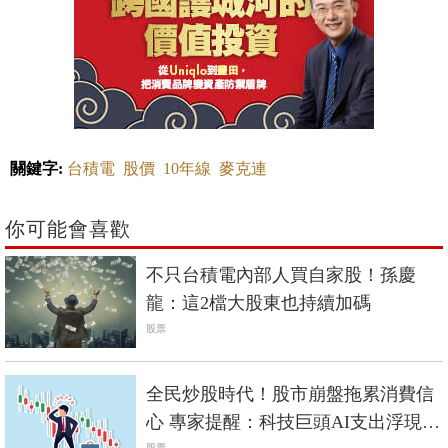
關鍵字:
台積電
股價
10年線
麥克連
你可能會喜歡
不只台積電內部人買自家股！孫慶
龍：這2檔大股東也持續加碼
股票
全民炒股時代！股市崩盤拖累消費信
心 專家提醒：科技巨頭AI支出浮現壓
股票