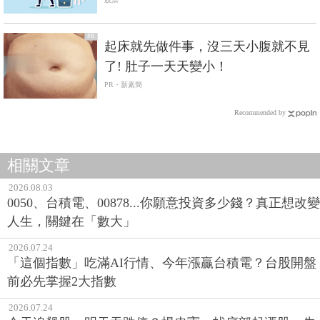
力
PR
起床就先做件事，沒三天小腹就不見
了! 肚子一天天變小！
PR・新素簡
Recommended by
相關文章
2026.08.03
0050、台積電、00878...你願意投資多少錢？真正想改變
人生，關鍵在「數大」
2026.07.24
「這個指數」吃滿AI行情、今年漲贏台積電？台股開盤
前必先掌握2大指數
2026.07.24