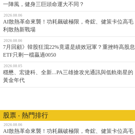
一陣風，健身三巨頭命運大不同？
2026.08.06
AI散熱革命來襲！功耗飆破極限，奇鋐、健策卡位高毛
利散熱新戰場
2026.08.06
7月回顧》韓股狂瀉22%竟還是績效冠軍？重挫時高股息
ETF只剩一檔贏過0050
2026.08.05
穩懋、宏捷科、全新...PA三雄搶攻光通訊與低軌衛星的
黃金年代
股票 ‧ 熱門排行
2026.08.06
AI散熱革命來襲！功耗飆破極限，奇鋐、健策卡位高毛