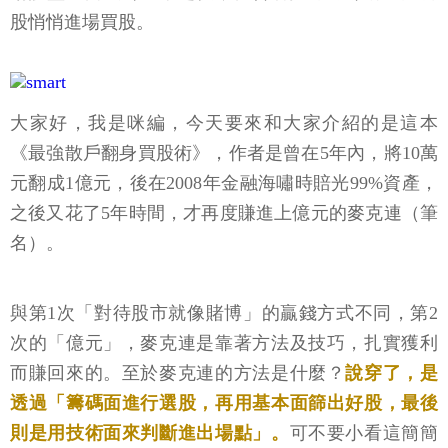
股悄悄進場買股。
大家好，我是咪編，今天要來和大家介紹的是這本
《最強散戶翻身買股術》，作者是曾在5年內，將10萬
元翻成1億元，後在2008年金融海嘯時賠光99%資產，
之後又花了5年時間，才再度賺進上億元的麥克連（筆
名）。
與第1次「對待股市就像賭博」的贏錢方式不同，第2
次的「億元」，麥克連是靠著方法及技巧，扎實獲利
而賺回來的。至於麥克連的方法是什麼？
說穿了，是
透過「籌碼面進行選股，再用基本面篩出好股，最後
則是用技術面來判斷進出場點」。
可不要小看這簡簡