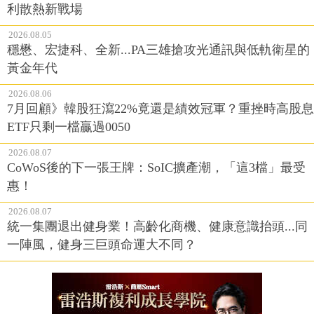
利散熱新戰場
2026.08.05
穩懋、宏捷科、全新...PA三雄搶攻光通訊與低軌衛星的
黃金年代
2026.08.06
7月回顧》韓股狂瀉22%竟還是績效冠軍？重挫時高股息
ETF只剩一檔贏過0050
2026.08.07
CoWoS後的下一張王牌：SoIC擴產潮，「這3檔」最受
惠！
2026.08.07
統一集團退出健身業！高齡化商機、健康意識抬頭...同
一陣風，健身三巨頭命運大不同？