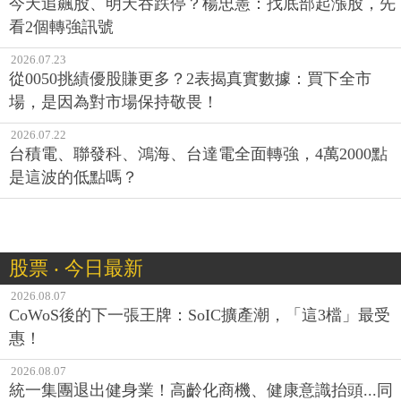
今天追飆股、明天吞跌停？楊忠憲：找底部起漲股，先
看2個轉強訊號
2026.07.23
從0050挑績優股賺更多？2表揭真實數據：買下全市
場，是因為對市場保持敬畏！
2026.07.22
台積電、聯發科、鴻海、台達電全面轉強，4萬2000點
是這波的低點嗎？
股票 ‧ 今日最新
2026.08.07
CoWoS後的下一張王牌：SoIC擴產潮，「這3檔」最受
惠！
2026.08.07
統一集團退出健身業！高齡化商機、健康意識抬頭...同