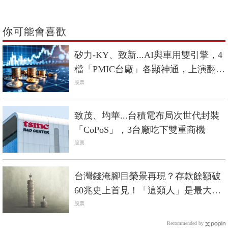
你可能會喜歡
矽力-KY、致新...AI與車用雙引擎，4
檔「PMIC台廠」各顯神通，上演翻身
戰
股票
致茂、均華...台積電布局次世代封裝
「CoPoS」，3台廠吃下雙重商機
股票
台灣錢淹腳目榮景再現？存款餘額破
60兆史上首見！「這類人」是最大贏
家
股票
Recommended by