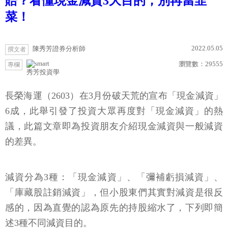
賠？看懂現金減資3大目的，別再當韭
菜！
2022.05.05
陳秀芳證券分析師
撰文者
瀏覽數：
29555
專欄
秀芳投資學
長榮海運（2603）在3月份破天荒的宣布「現金減資」
6成，此舉引發了投資大眾再度對「現金減資」的熱
議，此篇文章即為投資朋友介紹現金減資與一般減資
的差異。
減資分為3種：「現金減資」、「彌補虧損減資」、
「庫藏股註銷減資」，但小股東們其實對減資是很反
感的，因為直覺的認為原先的持股縮水了，下列即簡
述3種不同減資目的。