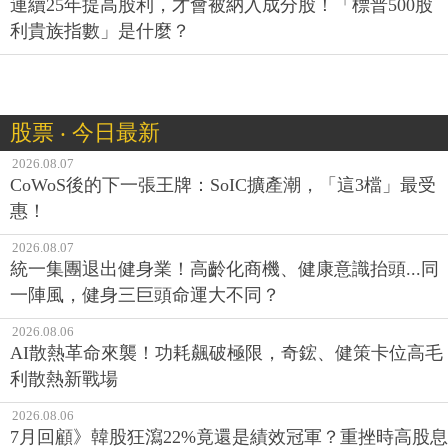
連續25年提高股利，才會被納入成分股！「標普500股
利貴族指數」是什麼？
股票 ‧ 今日最新
2026.08.07
CoWoS後的下一張王牌：SoIC擴產潮，「這3檔」最受
惠！
2026.08.07
統一集團退出健身業！高齡化商機、健康意識抬頭...同
一陣風，健身三巨頭命運大不同？
2026.08.06
AI散熱革命來襲！功耗飆破極限，奇鋐、健策卡位高毛
利散熱新戰場
2026.08.06
7月回顧》韓股狂瀉22%竟還是績效冠軍？重挫時高股息