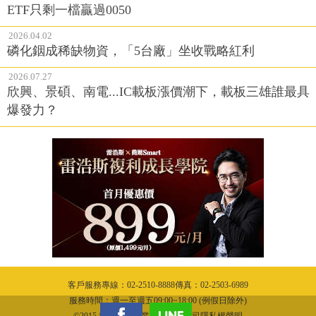
ETF只剩一檔贏過0050
2026.04.02
磷化銦成稀缺物資，「5台廠」坐收戰略紅利
2026.07.27
欣興、景碩、南電...IC載板漲價潮下，載板三雄誰最具
爆發力？
客戶服務專線：02-2510-8888傳真：02-2503-6989
服務時間：週一至週五09:00~18:00 (例假日除外)
©2015 城邦文化事業股份有限公司隱私權聲明