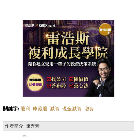
關鍵字:
股利
庫藏股
減資
現金減資
增資
作者簡介_陳秀芳