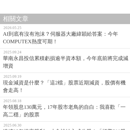
相關文章
2026.05.25
AI到底有沒有泡沫？伺服器大廠緯穎給答案：今年
COMPUTEX熱度可期！
2025.09.24
華南永昌投信累積虧損逾半資本額，今年底前將完成減
增資
2025.09.19
現金減資是什麼？「這2檔」股票近期減資，股價有機
會走高！
2025.08.18
年領股息130萬元，17年股市老鳥的自白：我喜歡「一
高二穩」的股票
2025.06.30