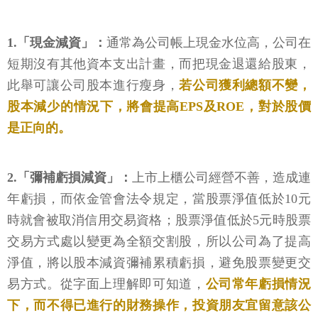
1.「現金減資」：
通常為公司帳上現金水位高，公司在
短期沒有其他資本支出計畫，而把現金退還給股東，
此舉可讓公司股本進行瘦身，
若公司獲利總額不變，
股本減少的情況下，將會提高EPS及ROE，對於股價
是正向的。
2.「彌補虧損減資」：
上市上櫃公司經營不善，造成連
年虧損，而依金管會法令規定，當股票淨值低於10元
時就會被取消信用交易資格；股票淨值低於5元時股票
交易方式處以變更為全額交割股，所以公司為了提高
淨值，將以股本減資彌補累積虧損，避免股票變更交
易方式。從字面上理解即可知道，
公司常年虧損情況
下，而不得已進行的財務操作，投資朋友宜留意該公