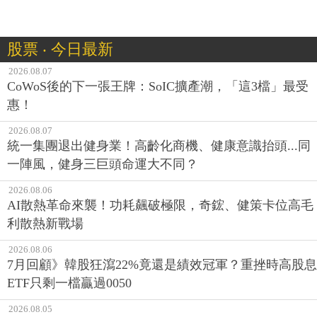
股票 ‧ 今日最新
2026.08.07
CoWoS後的下一張王牌：SoIC擴產潮，「這3檔」最受
惠！
2026.08.07
統一集團退出健身業！高齡化商機、健康意識抬頭...同
一陣風，健身三巨頭命運大不同？
2026.08.06
AI散熱革命來襲！功耗飆破極限，奇鋐、健策卡位高毛
利散熱新戰場
2026.08.06
7月回顧》韓股狂瀉22%竟還是績效冠軍？重挫時高股息
ETF只剩一檔贏過0050
2026.08.05