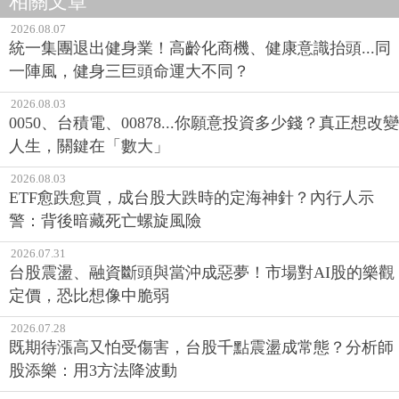
相關文章
2026.08.07
統一集團退出健身業！高齡化商機、健康意識抬頭...同
一陣風，健身三巨頭命運大不同？
2026.08.03
0050、台積電、00878...你願意投資多少錢？真正想改變
人生，關鍵在「數大」
2026.08.03
ETF愈跌愈買，成台股大跌時的定海神針？內行人示
警：背後暗藏死亡螺旋風險
2026.07.31
台股震盪、融資斷頭與當沖成惡夢！市場對AI股的樂觀
定價，恐比想像中脆弱
2026.07.28
既期待漲高又怕受傷害，台股千點震盪成常態？分析師
股添樂：用3方法降波動