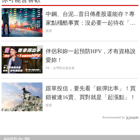
中鋼、台泥...昔日傳產股還能存？專
家點殘酷事實：沒必要一起待在「絕
情谷底」
股票
PR
伴侶和妳一起預防HPV，才有資格說
愛妳！
PR・台灣癌症基金會
跟單投信，要先看「銀彈比率」！買
錯被連16賣、買對就是「起漲點」！
股票
Recommended by