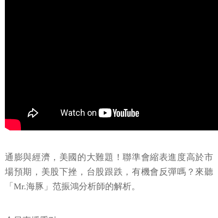
通膨與經濟，美國的大難題！聯準會縮表進度高於市
場預期，美股下挫，台股跟跌，有機會反彈嗎？來聽
「Mr.海豚」范振鴻分析師的解析。