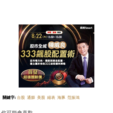
關鍵字:
台股
通膨
美股
縮表
海豚
范振鴻
你可能會喜歡