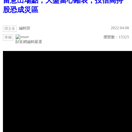
留意出場點；大盤當心縮表，投信高持
股恐成災區
2022.04.08
編輯部
撰文者
瀏覽數：
15325
專欄
財富網編輯嚴選