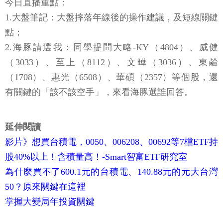
今日直播重點：
1.大盤筆記：大盤摔落年線後的操作建議，及短線關鍵
點；
2.海豚請選我：同學提問大略-KY（4804）、威健
（3033）、至上（8112）、文曄（3036）、東鹼
（1708）、惠光（6508）、華碩（2357）等個股，還
有關鍵的「該不該空手」，來看海豚選誰回答。
延伸閱讀
影片》想買台積電，0050、006208、00692等7檔ETF持
股40%以上！含積量高！-Smart智富ETF研究室
為什麼買不了600.1元的台積電、140.88元的元大台灣
50？原來關鍵在這裡
掌握大變局年投資關鍵