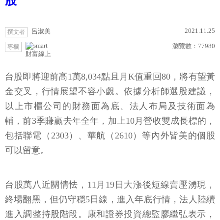
股
2021.11.25
呂淑美
撰文者
瀏覽數：
77980
專欄
財富線上
台股即將迎前高1萬8,034點且月K值重回80，將有望黃
金交叉，行情展望不容小覷。依據分析師選股建議，
以上市櫃公司的財務面為底、法人布局及技術面為
輔，前3季賺贏去年全年，加上10月營收雙成長標的，
包括聯電（2303）、華航（2610）等內外皆美的個股
可以留意。
台股萬八近關情怯，11月19日大漲後短線賣壓湧現，
終場翻黑，但仍守穩5日線，進入年底行情，法人陸續
進入調整持股階段。康和證券投資總監廖繼弘表示，