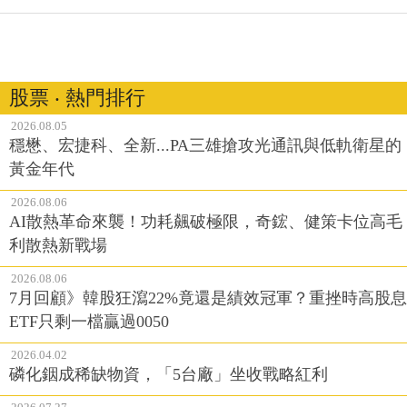
股票 ‧ 熱門排行
2026.08.05
穩懋、宏捷科、全新...PA三雄搶攻光通訊與低軌衛星的
黃金年代
2026.08.06
AI散熱革命來襲！功耗飆破極限，奇鋐、健策卡位高毛
利散熱新戰場
2026.08.06
7月回顧》韓股狂瀉22%竟還是績效冠軍？重挫時高股息
ETF只剩一檔贏過0050
2026.04.02
磷化銦成稀缺物資，「5台廠」坐收戰略紅利