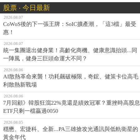
股票 ‧ 今日最新
2026.08.07
CoWoS後的下一張王牌：SoIC擴產潮，「這3檔」最受
惠！
2026.08.07
統一集團退出健身業！高齡化商機、健康意識抬頭...同
一陣風，健身三巨頭命運大不同？
2026.08.06
AI散熱革命來襲！功耗飆破極限，奇鋐、健策卡位高毛
利散熱新戰場
2026.08.06
7月回顧》韓股狂瀉22%竟還是績效冠軍？重挫時高股息
ETF只剩一檔贏過0050
2026.08.05
穩懋、宏捷科、全新...PA三雄搶攻光通訊與低軌衛星的
黃金年代