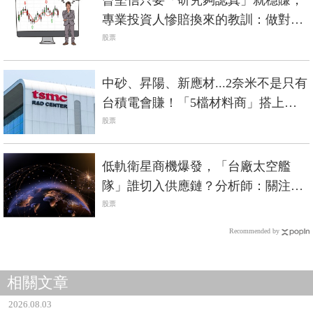
曾堅信只要「研究夠認真」就穩賺，
專業投資人慘賠換來的教訓：做對選
擇，比努力研究更重要
股票
中砂、昇陽、新應材...2奈米不是只有
台積電會賺！「5檔材料商」搭上成
長列車
股票
低軌衛星商機爆發，「台廠太空艦
隊」誰切入供應鏈？分析師：關注這
5檔
股票
Recommended by
相關文章
2026.08.03