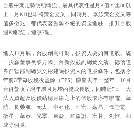
台股中期走勢明顯轉強，最具代表性是月K值回重80以
上，月KD也即將黃金交叉，同時月、季線黃金交叉等
偏多徵兆，都代表著源源不絕的資金進駐，推升台股
週K連7紅，連漲7週。
進入11月底，台股創高可期，投資人要如何選股。統
一投顧董事長黎方國、台新投顧副總黃文清、德信證
券自營部副總吳文彬建議投資人的選股條件，包括今
年前3季每股稅後盈餘（EPS）賺贏去年一整年、10月
合併營收呈現年增且月增的雙成長股，同時近5日三大
法人買超及股價站穩月線之上的個股依序有聯電、華
航、長榮航、元太、中石化、旺宏、嘉晶、偉詮電、
微星、華泰、光罩、東鹼、群益證、宏碁、創惟、和
成等個股。