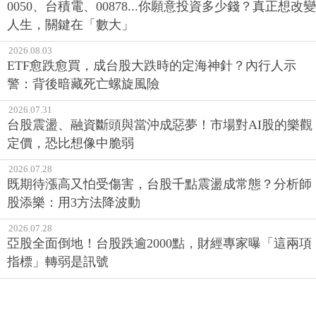
0050、台積電、00878...你願意投資多少錢？真正想改變
人生，關鍵在「數大」
2026.08.03
ETF愈跌愈買，成台股大跌時的定海神針？內行人示
警：背後暗藏死亡螺旋風險
2026.07.31
台股震盪、融資斷頭與當沖成惡夢！市場對AI股的樂觀
定價，恐比想像中脆弱
2026.07.28
既期待漲高又怕受傷害，台股千點震盪成常態？分析師
股添樂：用3方法降波動
2026.07.28
亞股全面倒地！台股跌逾2000點，財經專家曝「這兩項
指標」轉弱是訊號