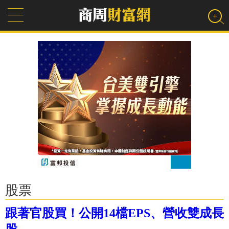
股票
跟著官股買！公開14檔EPS、營收雙成長