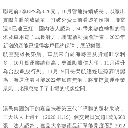
聯電前3季EPS為3.26元，10月營運持續成長，以繳出
實際亮眼的成績單，打破外資日前看壞的預期，聯電
週K已連三紅，國內法人認為，5G帶來數位轉型的需
求及車用電子成長潛力，聯電啟動擴產計畫，2023年
新增的產能已獲得客戶長約保障，展望樂觀。
航空雙雄長榮航、華航來自於海轉空及貨運旺季利
多，10月貨運業績創高，更激勵股價大漲，11月躍升
為台股飆股行列。11月19日長榮航總經理孫嘉明認
為，海運塞港可能2022年底前無解，將支撐貨運產業
景氣，此訊息給予了市場的想像空間。
漢民集團旗下的嘉晶挾著第三代半導體的題材助攻，
三大法人上週五（2020.11.19）個交易日買超1萬3,600
張。法人認為，嘉晶大多數產品訂單能見度看到2022