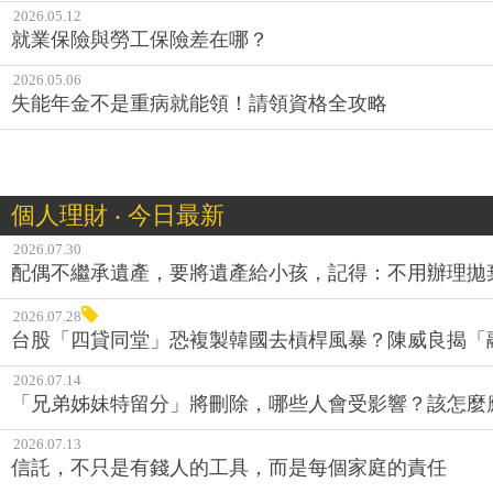
拆解勞退自提6％的3大優勢
2026.05.12
就業保險與勞工保險差在哪？
2026.05.06
失能年金不是重病就能領！請領資格全攻略
個人理財 ‧ 今日最新
2026.07.30
配偶不繼承遺產，要將遺產給小孩，記得：不用辦理拋
2026.07.28
台股「四貸同堂」恐複製韓國去槓桿風暴？陳威良揭「
2026.07.14
「兄弟姊妹特留分」將刪除，哪些人會受影響？該怎麼
2026.07.13