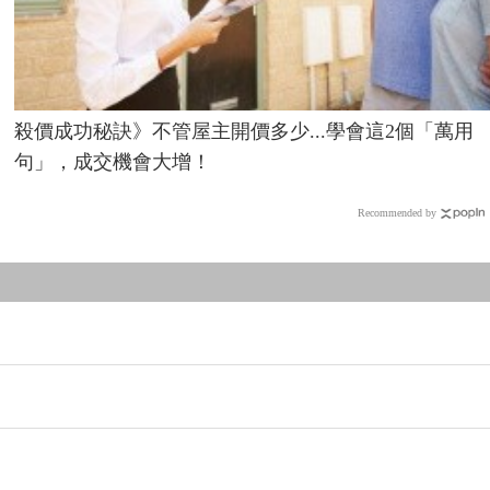
殺價成功秘訣》不管屋主開價多少...學會這2個「萬用
句」，成交機會大增！
Recommended by