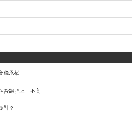
棄繼承權！
融資體脂率」不高
應對？