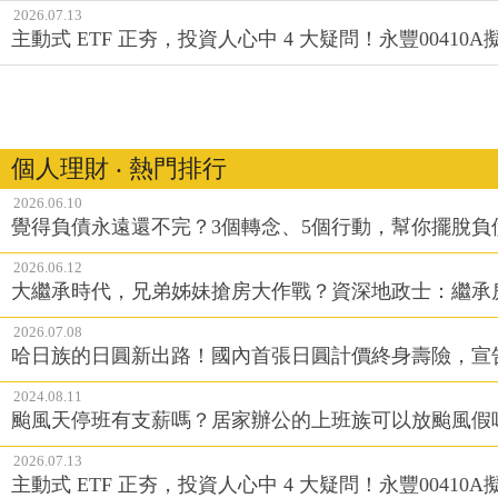
信託，不只是有錢人的工具，而是每個家庭的責任
2026.07.13
主動式 ETF 正夯，投資人心中 4 大疑問！永豐0041
個人理財 ‧ 熱門排行
2026.06.10
覺得負債永遠還不完？3個轉念、5個行動，幫你擺脫負
2026.06.12
大繼承時代，兄弟姊妹搶房大作戰？資深地政士：繼承
2026.07.08
哈日族的日圓新出路！國內首張日圓計價終身壽險，宣
2024.08.11
颱風天停班有支薪嗎？居家辦公的上班族可以放颱風假
2026.07.13