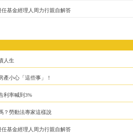
0A擬任基金經理人周力行親自解答
債人生
房產小心「這些事」！
告利率喊到3%
嗎？勞動法專家這樣說