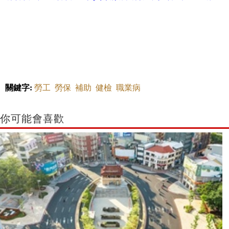
有保障≠足夠保障！小資族預算有限，投保前先釐清4迷
關鍵字:
勞工
勞保
補助
健檢
職業病
你可能會喜歡