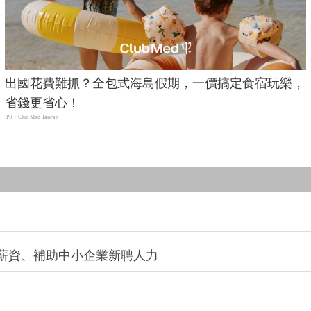
出國花費難抓？全包式海島假期，一價搞定食宿玩樂，
省錢更省心！
PR・Club Med Taiwan
薪資、補助中小企業新聘人力