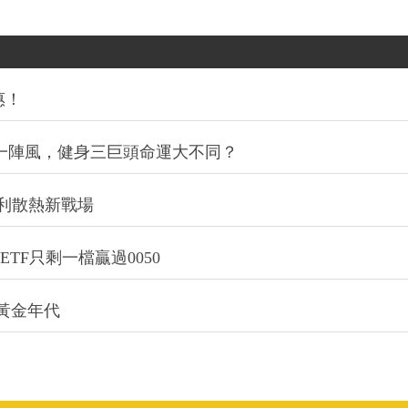
惠！
同一陣風，健身三巨頭命運大不同？
利散熱新戰場
TF只剩一檔贏過0050
的黃金年代