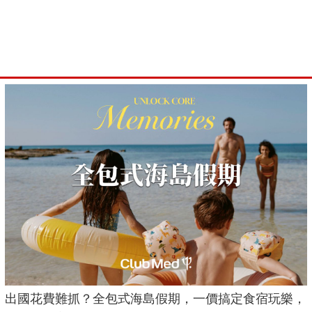
出國花費難抓？全包式海島假期，一價搞定食宿玩樂，