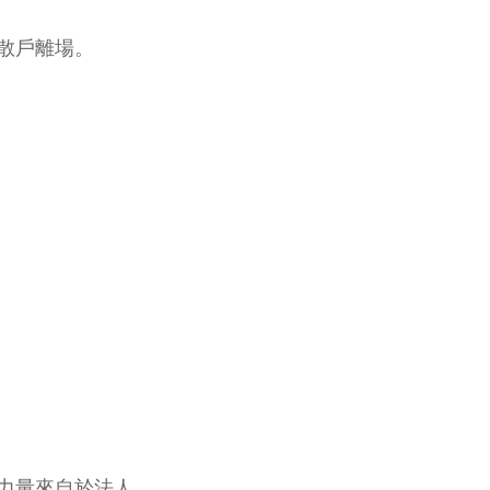
散戶離場。
力量來自於法人。