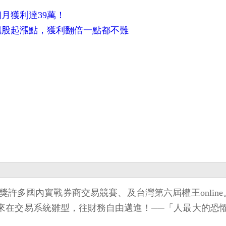
月獲利達39萬！
飆股起漲點，獲利翻倍一點都不難
多國內實戰券商交易競賽、及台灣第六屆權王online
未來在交易系統雛型，往財務自由邁進！──「人最大的