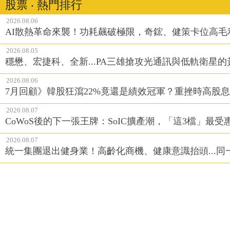
股票 ‧ 熱門排行
2026.08.06
AI散熱革命來襲！功耗飆破極限，奇鋐、健策卡位高毛
2026.08.05
穩懋、宏捷科、全新...PA三雄搶攻光通訊與低軌衛星
2026.08.06
7月回顧》韓股狂瀉22%竟還是績效冠軍？重挫時高股息E
2026.08.07
CoWoS後的下一張王牌：SoIC擴產潮，「這3檔」最受
2026.08.07
統一集團退出健身業！高齡化商機、健康意識抬頭...