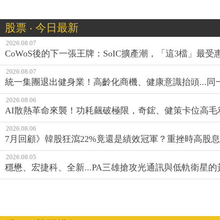
股票 ‧ 今日最新
2026.08.07
CoWoS後的下一張王牌：SoIC擴產潮，「這3檔」最受
2026.08.07
統一集團退出健身業！高齡化商機、健康意識抬頭...
2026.08.06
AI散熱革命來襲！功耗飆破極限，奇鋐、健策卡位高毛
2026.08.06
7月回顧》韓股狂瀉22%竟還是績效冠軍？重挫時高股息E
2026.08.05
穩懋、宏捷科、全新...PA三雄搶攻光通訊與低軌衛星