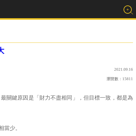
大
2021.09.16
瀏覽數：
15811
，最關鍵原因是「財力不盡相同」，但目標一致，都是為
相當少。