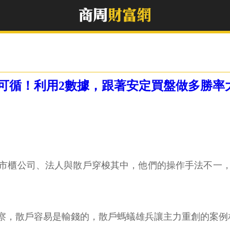
可循！利用2數據，跟著安定買盤做多勝率
市櫃公司、法人與散戶穿梭其中，他們的操作手法不一
察，散戶容易是輸錢的，散戶螞蟻雄兵讓主力重創的案例