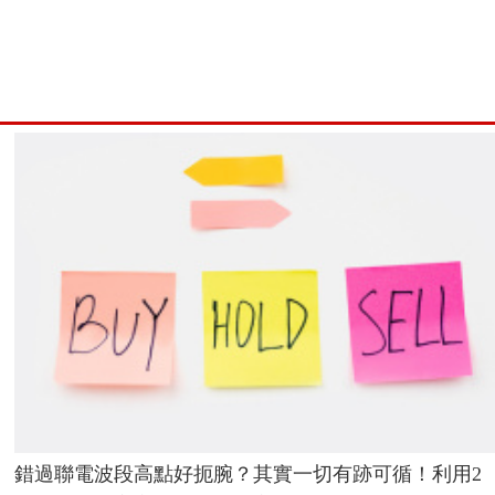
錯過聯電波段高點好扼腕？其實一切有跡可循！利用2