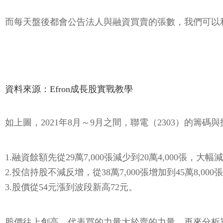
而每天盤後都會公告法人與融資買賣的張數，我們可以
資料來源：Efron成長股實戰教學
如上圖，2021年8月～9月之間，聯電（2303）的籌碼
1.融資餘額先從29萬7,000張減少到20萬4,000張，大幅減
2.投信持股不減反增，從38萬7,000張增加到45萬8,000
3.股價從54元漲到波段新高72元。
股價往上創高，代表買的力量大於賣的力量，再來分析