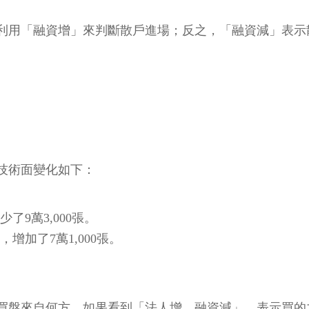
利用「融資增」來判斷散戶進場；反之，「融資減」表示
與技術面變化如下：
少了9萬3,000張。
張，增加了7萬1,000張。
買盤來自何方，如果看到「法人增、融資減」，表示買的