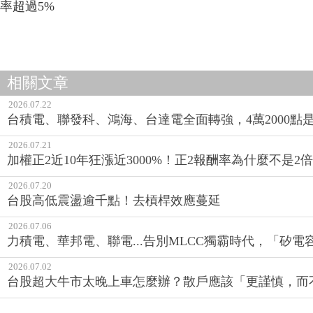
率超過5%
相關文章
2026.07.22
台積電、聯發科、鴻海、台達電全面轉強，4萬2000點
2026.07.21
加權正2近10年狂漲近3000%！正2報酬率為什麼不是2倍
2026.07.20
台股高低震盪逾千點！去槓桿效應蔓延
2026.07.06
力積電、華邦電、聯電...告別MLCC獨霸時代，「矽
2026.07.02
台股超大牛市太晚上車怎麼辦？散戶應該「更謹慎，而