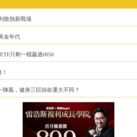
利散熱新戰場
的黃金年代
TF只剩一檔贏過0050
惠！
同一陣風，健身三巨頭命運大不同？