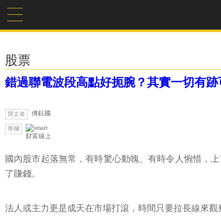
股票
錯過聯電波段高點好扼腕？其實一切有跡
傅鈺國
撰文者
專欄
財富線上
國內股市起落無常，有時驚心動魄、有時令人惋惜，上
了賺錢。
法人或主力更是成天在市場打滾，時間只要拉長線來觀