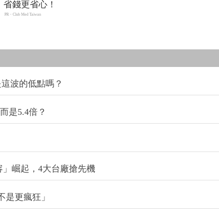
省錢更省心！
PR・Club Med Taiwan
是這波的低點嗎？
而是5.4倍？
電容」崛起，4大台廠搶先機
不是更瘋狂」