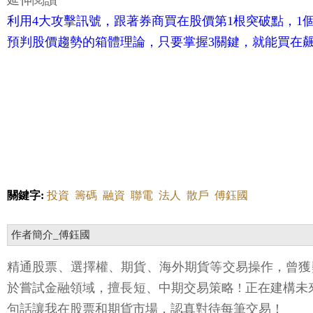
延伸閱讀
利用4大攻擊訊號，跟著券商買在股價第1根突破點，1個
預判股價趨勢的箱體理論，只要掌握3關鍵，就能買在
關鍵字:
投資
籌碼
融資
聯電
法人
散戶
傅鈺國
作者簡介_傅鈺國
精通股票、選擇權、期貨、海外期貨等交易操作，曾獲獎許
於嘗試金融領域，擅長短、中期交易策略 ! 正在建構
句話讓我在股票和期貨市場，認真對待每筆交易！