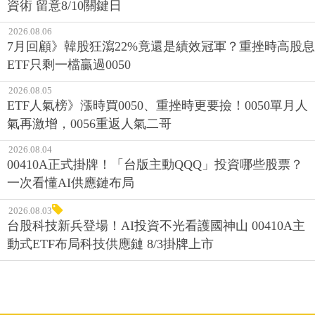
資術 留意8/10關鍵日
2026.08.06
7月回顧》韓股狂瀉22%竟還是績效冠軍？重挫時高股息
ETF只剩一檔贏過0050
2026.08.05
ETF人氣榜》漲時買0050、重挫時更要撿！0050單月人
氣再激增，0056重返人氣二哥
2026.08.04
00410A正式掛牌！「台版主動QQQ」投資哪些股票？
一次看懂AI供應鏈布局
2026.08.03
台股科技新兵登場！AI投資不光看護國神山 00410A主
動式ETF布局科技供應鏈 8/3掛牌上市