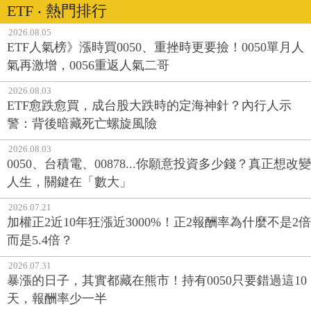
ETF ‧ 熱門排行
2026.08.05
ETF人氣榜》漲時買0050、重挫時更要撿！0050單月人
氣再激增，0056重返人氣二哥
2026.08.03
ETF愈跌愈買，成台股大跌時的定海神針？內行人示
警：背後暗藏死亡螺旋風險
2026.08.03
0050、台積電、00878...你願意投資多少錢？真正想改變
人生，關鍵在「數大」
2026.07.21
加權正2近10年狂漲近3000%！正2報酬率為什麼不是2倍
而是5.4倍？
2026.07.31
暴漲的日子，其實都藏在熊市！持有0050只要錯過這10
天，報酬率少一半