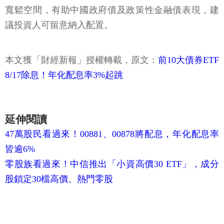
寬鬆空間，有助中國政府債及政策性金融債表現，建
議投資人可留意納入配置。
本文獲「財經新報」授權轉載，原文：
前10大債券ETF
8/17除息！年化配息率3%起跳
延伸閱讀
47萬股民看過來！00881、00878將配息，年化配息率
皆逾6%
零股族看過來！中信推出「小資高價30 ETF」，成分
股鎖定30檔高價、熱門零股