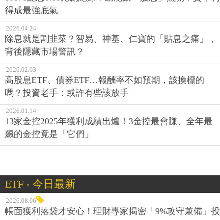
得成最強底氣
2026.04.24
除息就是割韭菜？智易、神基、仁寶的「貼息之痛」，
背後隱藏市場警訊？
2026.02.03
高股息ETF、債券ETF…報酬率不如預期，該換標的
嗎？投資老手：或許有些該放手
2026.01.14
13家金控2025年獲利成績出爐！3金控最會賺、全年最
飆的金控竟是「它們」
ETF ‧ 今日最新
2026.08.06
帳面獲利落袋才安心！理財專家揭密「9%攻守兼備」投