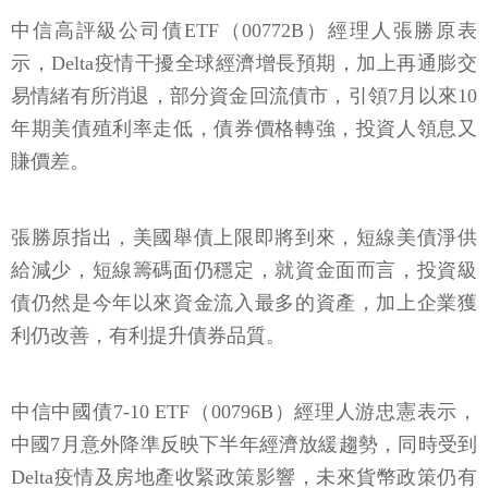
中信高評級公司債ETF（00772B）經理人張勝原表
示，Delta疫情干擾全球經濟增長預期，加上再通膨交
易情緒有所消退，部分資金回流債市，引領7月以來10
年期美債殖利率走低，債券價格轉強，投資人領息又
賺價差。
張勝原指出，美國舉債上限即將到來，短線美債淨供
給減少，短線籌碼面仍穩定，就資金面而言，投資級
債仍然是今年以來資金流入最多的資產，加上企業獲
利仍改善，有利提升債券品質。
中信中國債7-10 ETF（00796B）經理人游忠憲表示，
中國7月意外降準反映下半年經濟放緩趨勢，同時受到
Delta疫情及房地產收緊政策影響，未來貨幣政策仍有