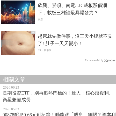
欣興、景碩、南電...IC載板漲價潮
下，載板三雄誰最具爆發力？
股票
PR
起床就先做件事，沒三天小腹就不見
了! 肚子一天天變小！
PR・新素簡
Recommended by
相關文章
2026.06.23
長期投資ETF，別再追熱門標的！達人：核心滾複利、
衛星兼顧成長
2026.05.03
00878配息0.66元創紀錄！動能跟「股息」無關？資本利