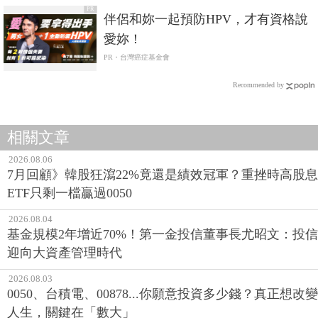
PR
伴侶和妳一起預防HPV，才有資格說
愛妳！
PR・台灣癌症基金會
Recommended by
相關文章
2026.08.06
7月回顧》韓股狂瀉22%竟還是績效冠軍？重挫時高股息
ETF只剩一檔贏過0050
2026.08.04
基金規模2年增近70%！第一金投信董事長尤昭文：投信
迎向大資產管理時代
2026.08.03
0050、台積電、00878...你願意投資多少錢？真正想改變
人生，關鍵在「數大」