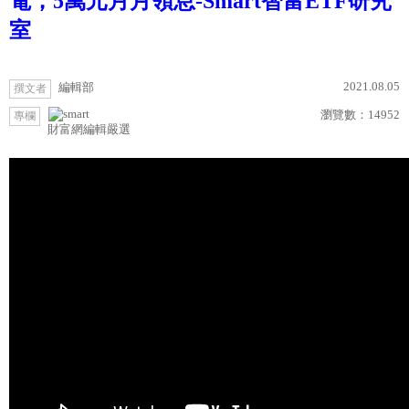
電，5萬元月月領息-Smart智富ETF研究
室
2021.08.05
編輯部
撰文者
瀏覽數：
14952
專欄
財富網編輯嚴選