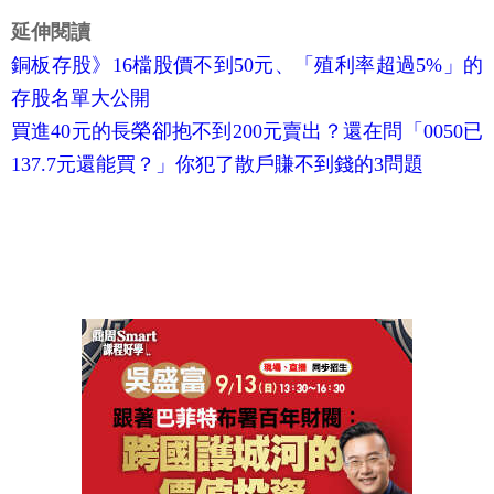
延伸閱讀
銅板存股》16檔股價不到50元、「殖利率超過5%」的
存股名單大公開
買進40元的長榮卻抱不到200元賣出？還在問「0050已
137.7元還能買？」你犯了散戶賺不到錢的3問題