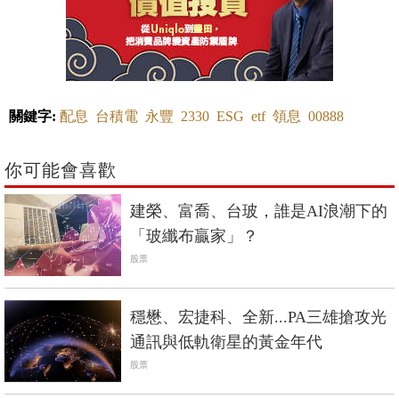
關鍵字:
配息
台積電
永豐
2330
ESG
etf
領息
00888
你可能會喜歡
建榮、富喬、台玻，誰是AI浪潮下的
「玻纖布贏家」？
股票
穩懋、宏捷科、全新...PA三雄搶攻光
通訊與低軌衛星的黃金年代
股票