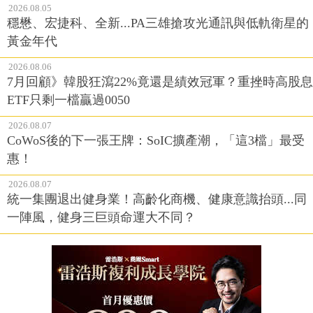
2026.08.05
穩懋、宏捷科、全新...PA三雄搶攻光通訊與低軌衛星的
黃金年代
2026.08.06
7月回顧》韓股狂瀉22%竟還是績效冠軍？重挫時高股息
ETF只剩一檔贏過0050
2026.08.07
CoWoS後的下一張王牌：SoIC擴產潮，「這3檔」最受
惠！
2026.08.07
統一集團退出健身業！高齡化商機、健康意識抬頭...同
一陣風，健身三巨頭命運大不同？