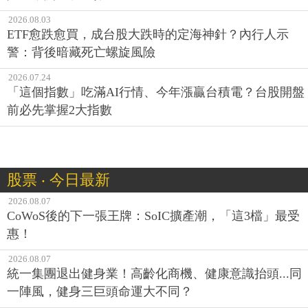
2026.08.03
ETF愈跌愈買，成台股大跌時的定海神針？內行人示
警：背後暗藏死亡螺旋風險
2026.07.24
「這個指數」吃滿AI行情、今年漲贏台積電？台股開盤
前必先掌握2大指數
股票 ‧ 今日最新
2026.08.07
CoWoS後的下一張王牌：SoIC擴產潮，「這3檔」最受
惠！
2026.08.07
統一集團退出健身業！高齡化商機、健康意識抬頭...同
一陣風，健身三巨頭命運大不同？