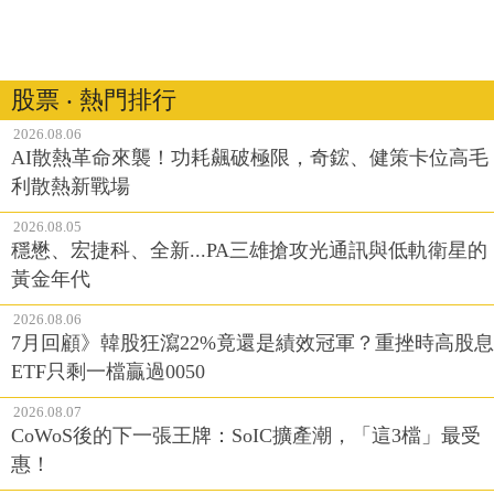
股票 ‧ 熱門排行
2026.08.06
AI散熱革命來襲！功耗飆破極限，奇鋐、健策卡位高毛
利散熱新戰場
2026.08.05
穩懋、宏捷科、全新...PA三雄搶攻光通訊與低軌衛星的
黃金年代
2026.08.06
7月回顧》韓股狂瀉22%竟還是績效冠軍？重挫時高股息
ETF只剩一檔贏過0050
2026.08.07
CoWoS後的下一張王牌：SoIC擴產潮，「這3檔」最受
惠！