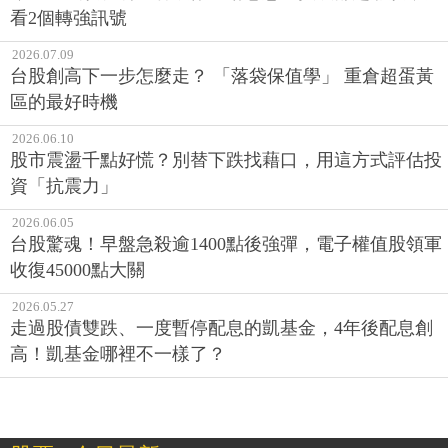
看2個轉強訊號
2026.07.09
台股創高下一步怎麼走？ 「落袋保值學」 重倉超蛋黃
區的最好時機
2026.06.10
股市震盪千點好慌？別替下跌找藉口，用這方式評估投
資「抗震力」
2026.06.05
台股驚魂！早盤急殺逾1400點後強彈，電子權值股領軍
收復45000點大關
2026.05.27
走過股債雙跌、一度暫停配息的凱基金，4年後配息創
高！凱基金哪裡不一樣了？