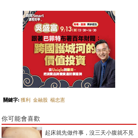
關鍵字:
獲利
金融股
楊忠憲
你可能會喜歡
PR
起床就先做件事，沒三天小腹就不見