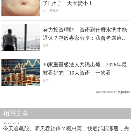
了! 肚子一天天變小！
PR・新素簡
努力投資理財，資產到什麼水準才能
退休？存股專家分享：我會考慮這2
件事
股票
30家重量級法人共識出爐：2026年最
被看好的「10大資產」一次看
股票
Recommended by
相關文章
2026.07.24
今天追飆股、明天吞跌停？楊忠憲：找底部起漲股，先