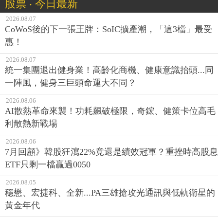
股票 ‧ 今日最新
2026.08.07
CoWoS後的下一張王牌：SoIC擴產潮，「這3檔」最受
惠！
2026.08.07
統一集團退出健身業！高齡化商機、健康意識抬頭...同
一陣風，健身三巨頭命運大不同？
2026.08.06
AI散熱革命來襲！功耗飆破極限，奇鋐、健策卡位高毛
利散熱新戰場
2026.08.06
7月回顧》韓股狂瀉22%竟還是績效冠軍？重挫時高股息
ETF只剩一檔贏過0050
2026.08.05
穩懋、宏捷科、全新...PA三雄搶攻光通訊與低軌衛星的
黃金年代