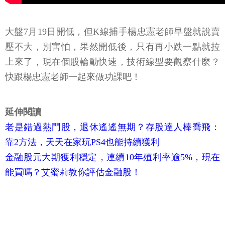
大盤7月19日開低，但K線捕手楊忠憲老師早盤就說賣
壓不大，別害怕，果然開低後，只有再小跌一點就拉
上來了，現在個股輪動快速，技術線型要觀察什麼？
快跟楊忠憲老師一起來做功課吧！
延伸閱讀
老是錯過熱門股，退休遙遙無期？存股達人棒喬飛：
靠2方法，天天在家玩PS4也能持續獲利
金融股元大期獲利穩定，連續10年殖利率逾5%，現在
能買嗎？艾蜜莉教你評估金融股！