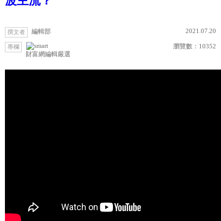
波主流？
2021.07.20
編輯部
撰文者
瀏覽數：
10352
專欄
財富網編輯嚴選